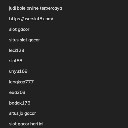
judi bole online terpercaya
https://userslot8.com/
slot gacor
situs slot gacor
leci123
slot88
unyu168
lengkap777
exa303
badak178
situs jp gacor
slot gacor hari ini