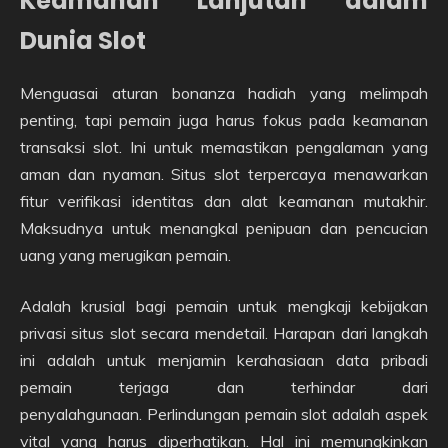
Keamanan Lanjutan dalam
Dunia Slot
Menguasai aturan bonanza hadiah yang melimpah
penting, tapi pemain juga harus fokus pada keamanan
transaksi slot. Ini untuk memastikan pengalaman yang
aman dan nyaman. Situs slot terpercaya menawarkan
fitur verifikasi identitas dan alat keamanan mutakhir.
Maksudnya untuk menangkal penipuan dan pencucian
uang yang merugikan pemain.
Adalah krusial bagi pemain untuk mengkaji kebijakan
privasi situs slot secara mendetail. Harapan dari langkah
ini adalah untuk menjamin kerahasiaan data pribadi
pemain terjaga dan terhindar dari
penyalahgunaan. Perlindungan pemain slot adalah aspek
vital yang harus diperhatikan. Hal ini memungkinkan