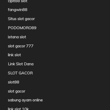
cipit88 slot
fangwin88
Situs slot gacor
PODOMORO89
istana slot
slot gacor 777
link slot
Link Slot Dana
SLOT GACOR
slot88
slot gacor
sabung ayam online
link slot 10k