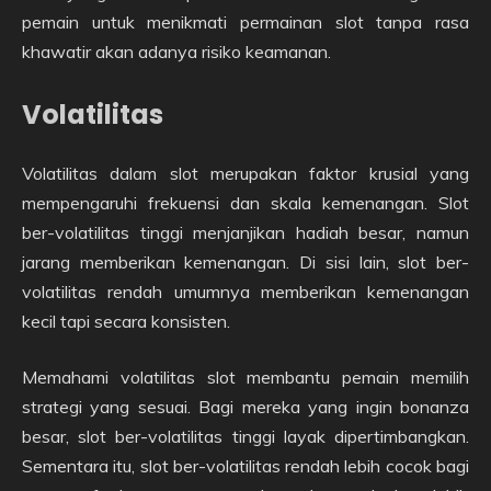
pemain untuk menikmati permainan slot tanpa rasa
khawatir akan adanya risiko keamanan.
Volatilitas
Volatilitas dalam slot merupakan faktor krusial yang
mempengaruhi frekuensi dan skala kemenangan. Slot
ber-volatilitas tinggi menjanjikan hadiah besar, namun
jarang memberikan kemenangan. Di sisi lain, slot ber-
volatilitas rendah umumnya memberikan kemenangan
kecil tapi secara konsisten.
Memahami volatilitas slot membantu pemain memilih
strategi yang sesuai. Bagi mereka yang ingin bonanza
besar, slot ber-volatilitas tinggi layak dipertimbangkan.
Sementara itu, slot ber-volatilitas rendah lebih cocok bagi