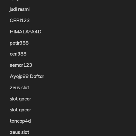
judi resmi
CERI123
HIMALAYA4D
petir388
ceri388
semar123
Ayojp88 Daftar
zeus slot
slot gacor
slot gacor
tancap4d
zeus slot