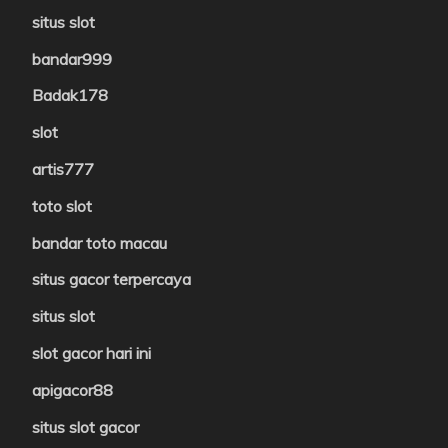
situs slot
bandar999
Badak178
slot
artis777
toto slot
bandar toto macau
situs gacor terpercaya
situs slot
slot gacor hari ini
apigacor88
situs slot gacor