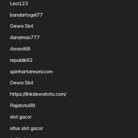
Leci123
bandartogel77
Dewa Slot
danamax777
Amavi68
republik62
spinhartaresmi.com
Dewa Slot
https://linkdewatoto.com/
Rajatoto88
slot gacor
situs slot gacor