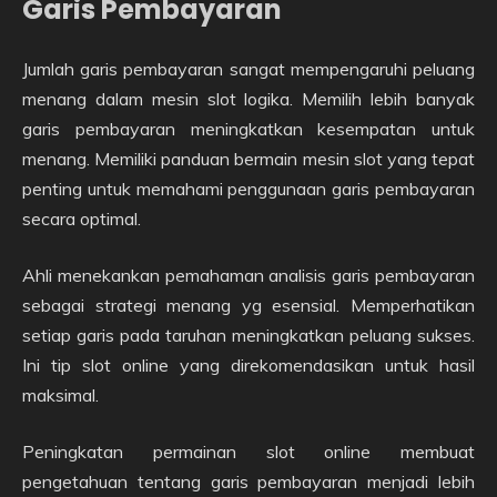
Garis Pembayaran
Jumlah garis pembayaran sangat mempengaruhi peluang
menang dalam mesin slot logika. Memilih lebih banyak
garis pembayaran meningkatkan kesempatan untuk
menang. Memiliki panduan bermain mesin slot yang tepat
penting untuk memahami penggunaan garis pembayaran
secara optimal.
Ahli menekankan pemahaman analisis garis pembayaran
sebagai strategi menang yg esensial. Memperhatikan
setiap garis pada taruhan meningkatkan peluang sukses.
Ini tip slot online yang direkomendasikan untuk hasil
maksimal.
Peningkatan permainan slot online membuat
pengetahuan tentang garis pembayaran menjadi lebih