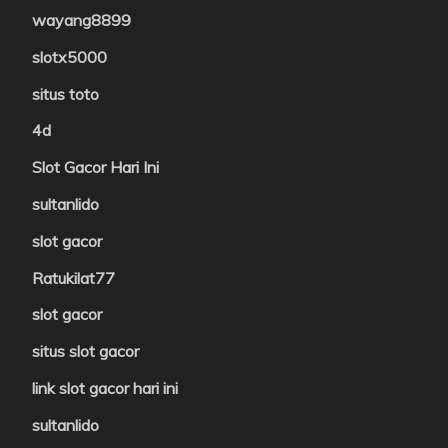
wayang8899
slotx5000
situs toto
4d
Slot Gacor Hari Ini
sultanlido
slot gacor
Ratukilat77
slot gacor
situs slot gacor
link slot gacor hari ini
sultanlido