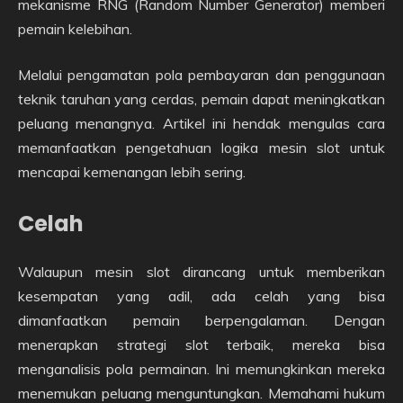
mekanisme RNG (Random Number Generator) memberi
pemain kelebihan.
Melalui pengamatan pola pembayaran dan penggunaan
teknik taruhan yang cerdas, pemain dapat meningkatkan
peluang menangnya. Artikel ini hendak mengulas cara
memanfaatkan pengetahuan logika mesin slot untuk
mencapai kemenangan lebih sering.
Celah
Walaupun mesin slot dirancang untuk memberikan
kesempatan yang adil, ada celah yang bisa
dimanfaatkan pemain berpengalaman. Dengan
menerapkan strategi slot terbaik, mereka bisa
menganalisis pola permainan. Ini memungkinkan mereka
menemukan peluang menguntungkan. Memahami hukum