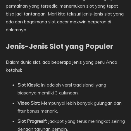
permainan yang tersedia, menemukan slot yang tepat
bisa jadi tantangan. Mari kita telusuri jenis-jenis slot yang
ada dan bagaimana slot gacor maxwin berperan di
dalamnya.
Jenis-Jenis Slot yang Populer
Dalam dunia slot, ada beberapa jenis yang perlu Anda
ketahui:
Slot Klasik:
Ini adalah versi tradisional yang
biasanya memiliki 3 gulungan.
Video Slot:
Mempunyai lebih banyak gulungan dan
fitur bonus menarik.
Slot Progresif:
Jackpot yang terus meningkat seiring
dengan taruhan pemain.