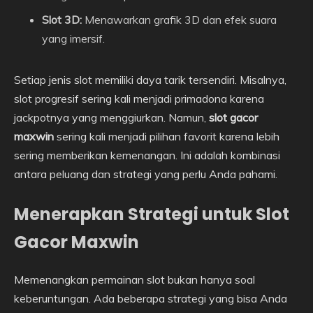
Slot 3D:
Menawarkan grafik 3D dan efek suara
yang imersif.
Setiap jenis slot memiliki daya tarik tersendiri. Misalnya,
slot progresif sering kali menjadi primadona karena
jackpotnya yang menggiurkan. Namun,
slot gacor
maxwin
sering kali menjadi pilihan favorit karena lebih
sering memberikan kemenangan. Ini adalah kombinasi
antara peluang dan strategi yang perlu Anda pahami.
Menerapkan Strategi untuk Slot
Gacor Maxwin
Memenangkan permainan slot bukan hanya soal
keberuntungan. Ada beberapa strategi yang bisa Anda