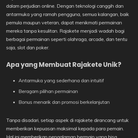
dalam perjudian online. Dengan teknologi canggih dan
antarmuka yang ramah pengguna, semua kalangan, baik
pemula maupun veteran, dapat menikmati permainan
mereka tanpa kesulitan. Rajakete menjadi wadah bagi
berbagai permainan seperti olahraga, arcade, dan tentu
saja, slot dan poker.
Apa yang Membuat Rajakete Unik?
Antarmuka yang sederhana dan intuitif
Beragam pilihan permainan
Bonus menarik dan promosi berkelanjutan
Tanpa disadari, setiap aspek di rajakete dirancang untuk
memberikan kepuasan maksimal kepada para pemain.
Hal ini memberikan pengalaman bermain yang bisa