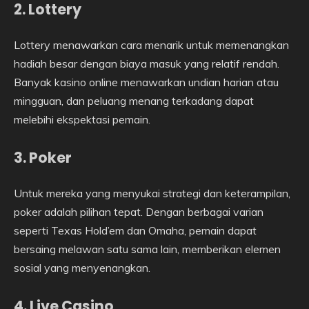
2. Lottery
Lottery menawarkan cara menarik untuk memenangkan
hadiah besar dengan biaya masuk yang relatif rendah.
Banyak kasino online menawarkan undian harian atau
mingguan, dan peluang menang terkadang dapat
melebihi ekspektasi pemain.
3. Poker
Untuk mereka yang menyukai strategi dan keterampilan,
poker adalah pilihan tepat. Dengan berbagai varian
seperti Texas Hold’em dan Omaha, pemain dapat
bersaing melawan satu sama lain, memberikan elemen
sosial yang menyenangkan.
4. Live Casino