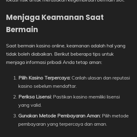
Menjaga Keamanan Saat
Bermain
Saat bermain kasino online, keamanan adalah hal yang
tidak boleh diabaikan. Berikut beberapa tips untuk
menjaga informasi pribadi Anda tetap aman:
Pilih Kasino Terpercaya:
Carilah ulasan dan reputasi
kasino sebelum mendaftar.
Periksa Lisensi:
Pastikan kasino memiliki lisensi
yang valid.
Gunakan Metode Pembayaran Aman:
Pilih metode
pembayaran yang terpercaya dan aman.