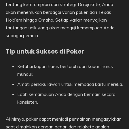
tentang keterampilan dan strategi. Di rajakete, Anda
akan menemukan berbagai varian poker, dari Texas
Hold’em hingga Omaha. Setiap varian menyajikan
tantangan unik yang akan menguji kemampuan Anda
sebagai pemain.
Tip untuk Sukses di Poker
Ketahui kapan harus bertaruh dan kapan harus
mundur.
Amati perilaku lawan untuk membaca kartu mereka.
Latih kemampuan Anda dengan bermain secara
konsisten.
Akhirnya, poker dapat menjadi permainan mengasyikkan
saat dimainkan dengan benar, dan rajakete adalah