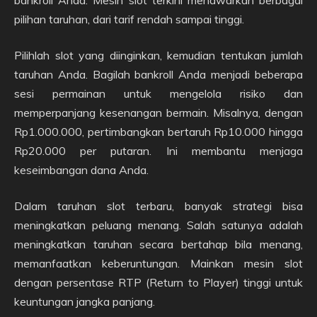
bankroll Anda. Mesin slot terkini menawarkan berbagai
pilihan taruhan, dari tarif rendah sampai tinggi.
Pilihlah slot yang diinginkan, kemudian tentukan jumlah
taruhan Anda. Bagilah bankroll Anda menjadi beberapa
sesi permainan untuk mengelola risiko dan
memperpanjang kesenangan bermain. Misalnya, dengan
Rp1.000.000, pertimbangkan bertaruh Rp10.000 hingga
Rp20.000 per putaran. Ini membantu menjaga
keseimbangan dana Anda.
Dalam taruhan slot terbaru, banyak strategi bisa
meningkatkan peluang menang. Salah satunya adalah
meningkatkan taruhan secara bertahap bila menang,
memanfaatkan keberuntungan. Mainkan mesin slot
dengan persentase RTP (Return to Player) tinggi untuk
keuntungan jangka panjang.