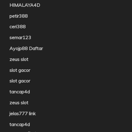
HIMALAYA4D
petir388
ceri388
semar123
Ayojp88 Daftar
zeus slot
slot gacor
slot gacor
tancap4d
zeus slot
jelas777 link
tancap4d