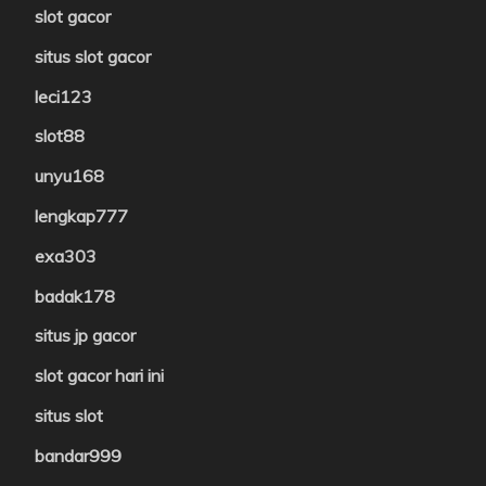
slot gacor
situs slot gacor
leci123
slot88
unyu168
lengkap777
exa303
badak178
situs jp gacor
slot gacor hari ini
situs slot
bandar999