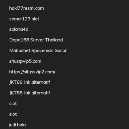
hoki77resmi.com
semar123 slot
solana4d
Depo168 Server Thailand
Mabosbet Spaceman Gacor
situsrpvip5.com
https://situssvip2.com/
JKT88 link alternatif
JKT88 link alternatif
slot
slot
judi bola