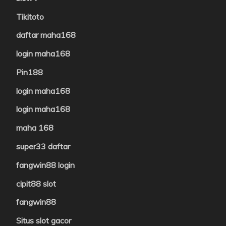
Tikitoto
daftar maha168
login maha168
Pin188
login maha168
login maha168
maha 168
super33 daftar
fangwin88 login
cipit88 slot
fangwin88
Situs slot gacor