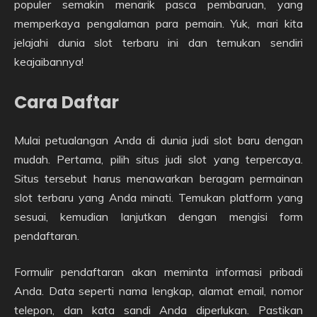
populer semakin menarik pasca pembaruan, yang
memperkaya pengalaman para pemain. Yuk, mari kita
jelajahi dunia slot terbaru ini dan temukan sendiri
keajaibannya!
Cara Daftar
Mulai petualangan Anda di dunia judi slot baru dengan
mudah. Pertama, pilih situs judi slot yang terpercaya.
Situs tersebut harus menawarkan beragam permainan
slot terbaru yang Anda minati. Temukan platform yang
sesuai, kemudian lanjutkan dengan mengisi form
pendaftaran.
Formulir pendaftaran akan meminta informasi pribadi
Anda. Data seperti nama lengkap, alamat email, nomor
telepon, dan kata sandi Anda diperlukan. Pastikan