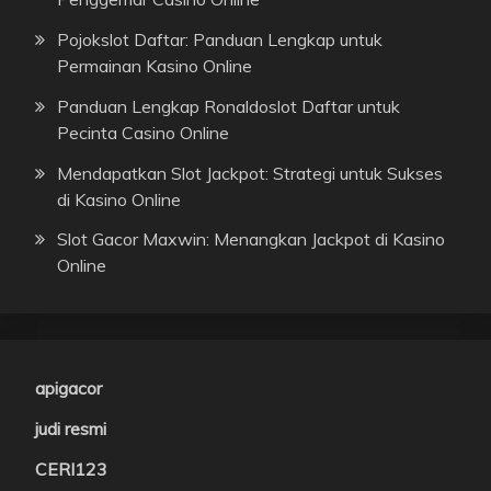
Pojokslot Daftar: Panduan Lengkap untuk
Permainan Kasino Online
Panduan Lengkap Ronaldoslot Daftar untuk
Pecinta Casino Online
Mendapatkan Slot Jackpot: Strategi untuk Sukses
di Kasino Online
Slot Gacor Maxwin: Menangkan Jackpot di Kasino
Online
apigacor
judi resmi
CERI123