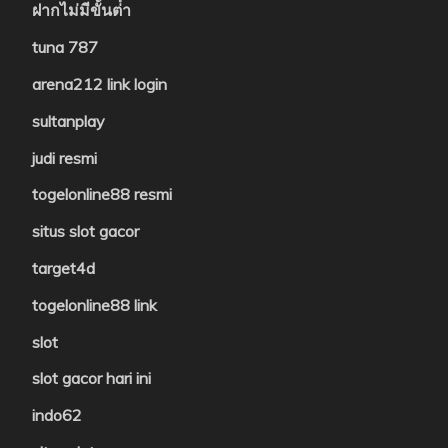
ฝากไม่มีขั้นต่ํา
tuna 787
arena212 link login
sultanplay
judi resmi
togelonline88 resmi
situs slot gacor
target4d
togelonline88 link
slot
slot gacor hari ini
indo62