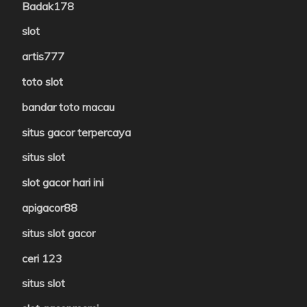
Badak178
slot
artis777
toto slot
bandar toto macau
situs gacor terpercaya
situs slot
slot gacor hari ini
apigacor88
situs slot gacor
ceri 123
situs slot