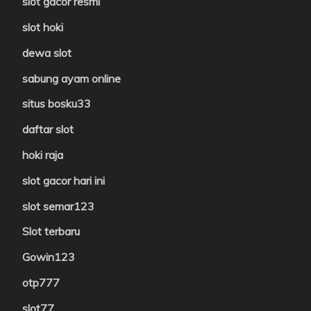
slot gacor resmi
slot hoki
dewa slot
sabung ayam online
situs bosku33
daftar slot
hoki raja
slot gacor hari ini
slot semar123
Slot terbaru
Gowin123
otp777
slot77