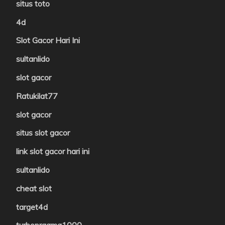
situs toto
4d
Slot Gacor Hari Ini
sultanlido
slot gacor
Ratukilat77
slot gacor
situs slot gacor
link slot gacor hari ini
sultanlido
cheat slot
target4d