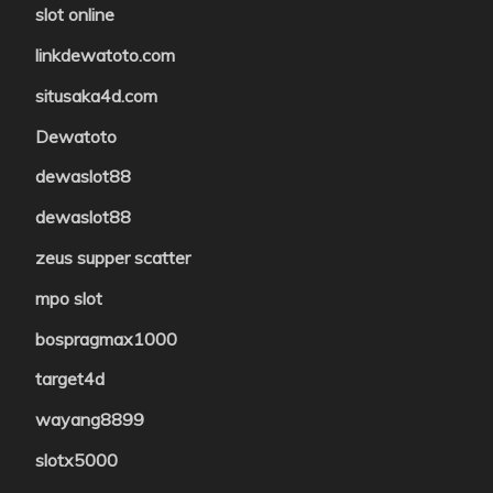
slot online
linkdewatoto.com
situsaka4d.com
Dewatoto
dewaslot88
dewaslot88
zeus supper scatter
mpo slot
bospragmax1000
target4d
wayang8899
slotx5000