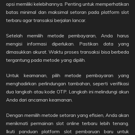
opsi memiliki kelebihannya. Penting untuk memperhatikan
batas minimal dan maksimal setoran pada platform slot
terbaru agar transaksi berjalan lancar.
Setelah memilih metode pembayaran, Anda harus
mengisi informasi diperlukan. Pastikan data yang
dimasukkan akurat. Waktu proses transaksi bisa berbeda
tergantung pada metode yang dipilih.
Untuk keamanan, pilih metode pembayaran yang
menghadirkan perlindungan tambahan, seperti verifikasi
dua langkah atau kode OTP. Langkah ini melindungi akun
Anda dari ancaman keamanan.
Dengan memilih metode setoran yang efisien, Anda akan
menikmati permainan slot online terbaru lebih tenang.
Ikuti panduan platform slot pembaruan baru untuk