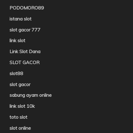
PODOMORO89
istana slot
slot gacor 777
link slot
Link Slot Dana
SLOT GACOR
slot88
slot gacor
sabung ayam online
link slot 10k
toto slot
slot online