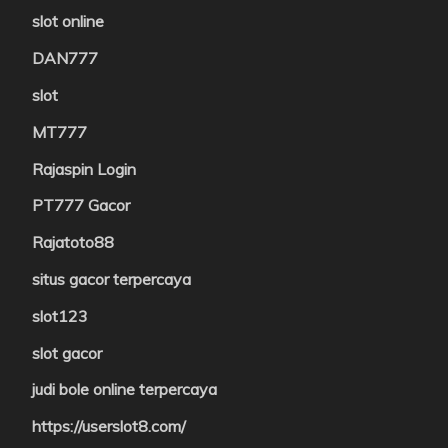
slot online
DAN777
slot
MT777
Rajaspin Login
PT777 Gacor
Rajatoto88
situs gacor terpercaya
slot123
slot gacor
judi bole online terpercaya
https://userslot8.com/