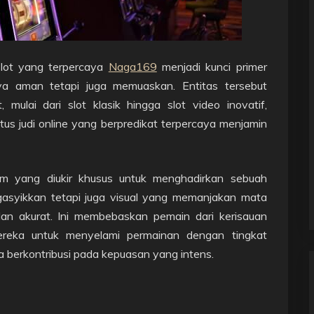
 slot yang terpercaya
Naga169
menjadi kunci primer
a aman tetapi juga memuaskan. Entitas tersebut
ulai dari slot klasik hingga slot video inovatif,
itus judi online yang berpredikat terpercaya menjamin
form yang diukir khusus untuk menghadirkan sebuah
asyikkan tetapi juga visual yang memanjakan mata
n akurat. Ini membebaskan pemain dari kerisauan
ereka untuk menyelami permainan dengan tingkat
 berkontribusi pada kepuasan yang intens.