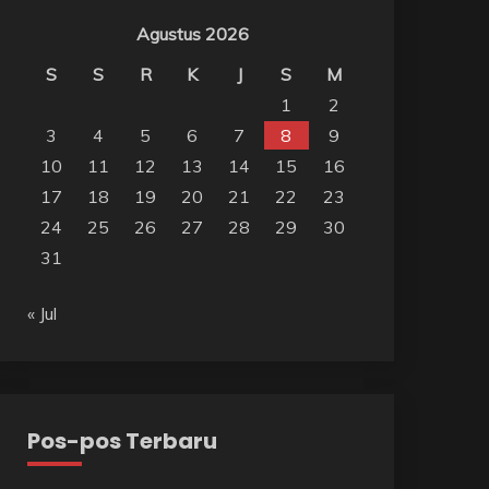
Agustus 2026
S
S
R
K
J
S
M
1
2
3
4
5
6
7
8
9
10
11
12
13
14
15
16
17
18
19
20
21
22
23
24
25
26
27
28
29
30
31
« Jul
Pos-pos Terbaru