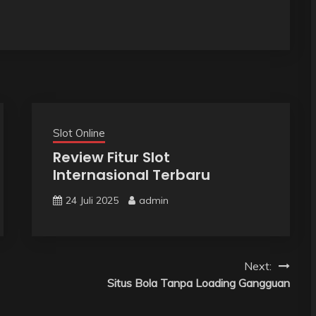
Slot Online
Review Fitur Slot
Internasional Terbaru
24 Juli 2025
admin
Next:
Situs Bola Tanpa Loading Gangguan