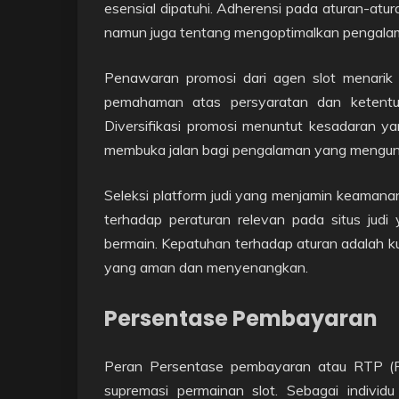
esensial dipatuhi. Adherensi pada aturan-atur
namun juga tentang mengoptimalkan pengalaman
Penawaran promosi dari agen slot menarik
pemahaman atas persyaratan dan ketentua
Diversifikasi promosi menuntut kesadaran ya
membuka jalan bagi pengalaman yang mengun
Seleksi platform judi yang menjamin keamanan
terhadap peraturan relevan pada situs judi
bermain. Kepatuhan terhadap aturan adalah ku
yang aman dan menyenangkan.
Persentase Pembayaran
Peran Persentase pembayaran atau RTP (Re
supremasi permainan slot. Sebagai individ