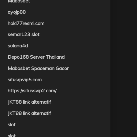
Mabosbet
ayojp88
hoki77resmi.com
semar123 slot
solana4d
Depo168 Server Thailand
Mabosbet Spaceman Gacor
situsrpvip5.com
https://situssvip2.com/
JKT88 link alternatif
JKT88 link alternatif
slot
slot