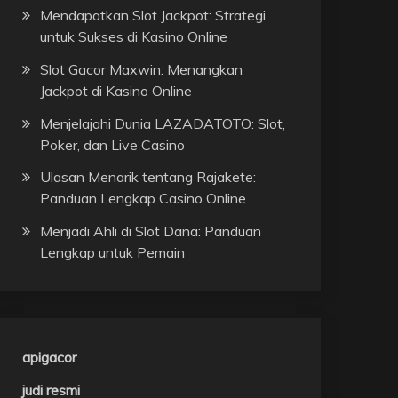
Mendapatkan Slot Jackpot: Strategi
untuk Sukses di Kasino Online
Slot Gacor Maxwin: Menangkan
Jackpot di Kasino Online
Menjelajahi Dunia LAZADATOTO: Slot,
Poker, dan Live Casino
Ulasan Menarik tentang Rajakete:
Panduan Lengkap Casino Online
Menjadi Ahli di Slot Dana: Panduan
Lengkap untuk Pemain
apigacor
judi resmi