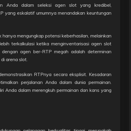
 Anda dalam seleksi agen slot yang kredibel,
RTP yang eskalatif umumnya menandakan keuntungan
k hanya mengungkap potensi keberhasilan, melainkan
bih terkalkulasi ketika menginventarisasi agen slot
rasi dengan agen ber-RTP megah adalah determinan
di arena slot.
demonstrasikan RTPnya secara eksplisit. Kesadaran
optimalkan perjalanan Anda dalam dunia permainan.
diri Anda dalam merengkuh permainan dan kans yang
 dukungan pelanggan berkualitas tinggi merupakah