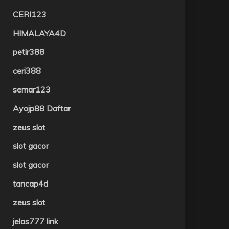
CERI123
HIMALAYA4D
petir388
ceri388
semar123
Ayojp88 Daftar
zeus slot
slot gacor
slot gacor
tancap4d
zeus slot
jelas777 link