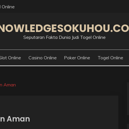
 Online
NOWLEDGESOKUHOU.C
Seputaran Fakta Dunia Judi Togel Online
Slot Online
Casino Online
Poker Online
Togel Online
an Aman
an Aman