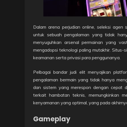
Dalam arena perjudian online, seleksi agen
untuk sebuah pengalaman yang tidak hany
menyuguhkan arsenal permainan yang vast, m
mengadopsi teknologi paling mutakhir. Situs-s
keamanan serta privasi para penggunanya.
Pelbagai bandar judi elit menyajikan plat
pengalaman bermain yang tidak hanya meng
dan sistem yang merespon dengan cepat da
terkait hambatan teknis, memungkinkan m
kenyamanan yang optimal, yang pada akhirnya
Gameplay