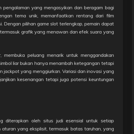
kan pengalaman yang mengasyikan dan beragam bagi
engan tema unik, memanfaatkan rentang dari film
asi. Dengan pilihan game slot terlengkap, pemain dapat
n, termasuk grafik yang menawan dan efek suara yang
r, membuka peluang menarik untuk menggandakan
 simbol liar bukan hanya menambah ketegangan tetapi
ackpot yang menggiurkan. Variasi dan inovasi yang
janjikan kesenangan tetapi juga potensi keuntungan
iterapkan oleh situs judi esensial untuk setiap
aturan yang eksplisit, termasuk batas taruhan, yang