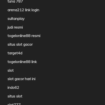
tuna 787
arena212 link login
sultanplay
judi resmi
togelonline88 resmi
situs slot gacor
target4d
togelonline88 link
slot
slot gacor hari ini
indo62
situs slot
slot777