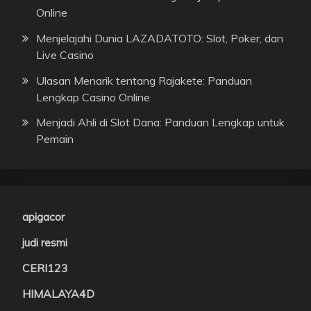
Online
Menjelajahi Dunia LAZADATOTO: Slot, Poker, dan
Live Casino
Ulasan Menarik tentang Rajakete: Panduan
Lengkap Casino Online
Menjadi Ahli di Slot Dana: Panduan Lengkap untuk
Pemain
apigacor
judi resmi
CERI123
HIMALAYA4D