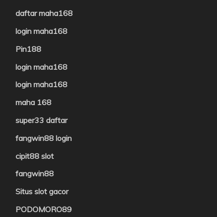
daftar maha168
login maha168
Pin188
login maha168
login maha168
maha 168
super33 daftar
fangwin88 login
cipit88 slot
fangwin88
Situs slot gacor
PODOMORO89