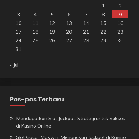
1
2
3
4
5
6
7
8
9
10
11
12
13
14
15
16
17
18
19
20
21
22
23
24
25
26
27
28
29
30
31
« Jul
Pos-pos Terbaru
Mendapatkan Slot Jackpot: Strategi untuk Sukses
di Kasino Online
Slot Gacor Maxwin: Menangkan Jackpot di Kasino