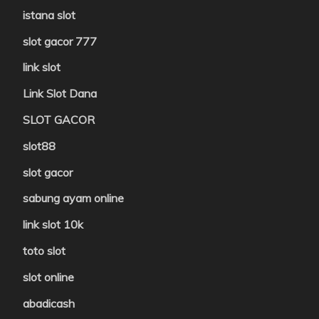
istana slot
slot gacor 777
link slot
Link Slot Dana
SLOT GACOR
slot88
slot gacor
sabung ayam online
link slot 10k
toto slot
slot online
abadicash