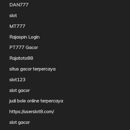
DAN777
slot
MT777
Rajaspin Login
PT777 Gacor
Rajatoto88
situs gacor terpercaya
slot123
slot gacor
judi bole online terpercaya
https://userslot8.com/
slot gacor