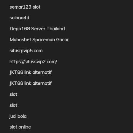
semar123 slot
solana4d
Depo168 Server Thailand
Mabosbet Spaceman Gacor
situsrpvip5.com
https://situssvip2.com/
JKT88 link alternatif
JKT88 link alternatif
slot
slot
judi bola
slot online