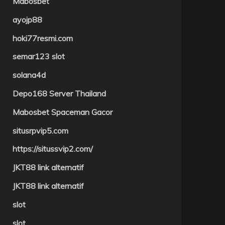
Mabosbet
ayojp88
hoki77resmi.com
semar123 slot
solana4d
Depo168 Server Thailand
Mabosbet Spaceman Gacor
situsrpvip5.com
https://situssvip2.com/
JKT88 link alternatif
JKT88 link alternatif
slot
slot