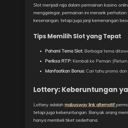
Slot menjadi raja dalam permainan kasino onli
menggelegar, permainan ini menarik perhatian
kesenangan, tetapi juga janji kemenangan besa
Tips Memilih Slot yang Tepat
Pahami Tema Slot:
Berbagai tema ditawar
Periksa RTP:
Kembali ke Pemain (Return 
Manfaatkan Bonus:
Cari tahu promo dan 
Lottery: Keberuntungan y
Lottery adalah
mabosway link alternatif
perma
tetapi juga keberuntungan. Banyak orang m
hanya membeli tiket sederhana.