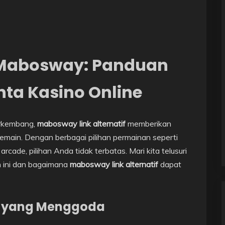
 Mabosway: Panduan
nta Kasino Online
erkembang,
mabosway link alternatif
memberikan
emain. Dengan berbagai pilihan permainan seperti
n arcade, pilihan Anda tidak terbatas. Mari kita telusuri
n ini dan bagaimana
mabosway link alternatif
dapat
n yang Menggoda