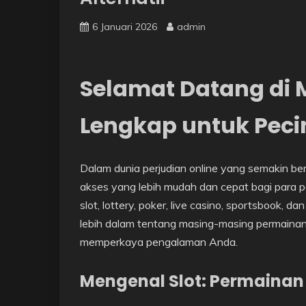
6 Januari 2026
admin
Selamat Datang di
Lengkap untuk Peci
Dalam dunia perjudian online yang semakin b
akses yang lebih mudah dan cepat bagi para p
slot, lottery, poker, live casino, sportsbook, da
lebih dalam tentang masing-masing permaina
memperkaya pengalaman Anda.
Mengenal Slot: Permaina