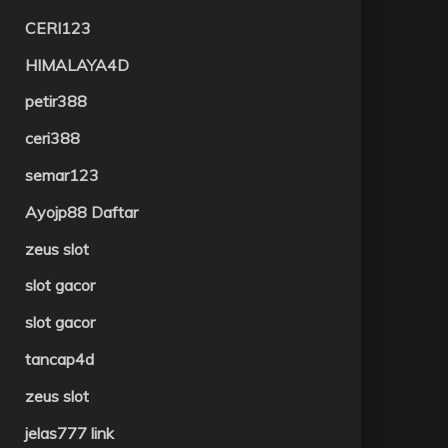
CERI123
HIMALAYA4D
petir388
ceri388
semar123
Ayojp88 Daftar
zeus slot
slot gacor
slot gacor
tancap4d
zeus slot
jelas777 link