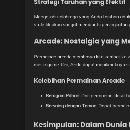
Strategi Taruhan yang Efektif
Mengetahui olahraga yang Anda taruhan adalah
statistik akan sangat membantu peningkatan
Arcade: Nostalgia yang 
Permainan arcade membawa kita kembali ke za
mesin game. Kini, Anda dapat menikmatinya se
Kelebihan Permainan Arcade
Beragam Pilihan:
Dari permainan klasik h
Bersaing dengan Teman:
Dapat bermain 
Kesimpulan: Dalam Dunia 