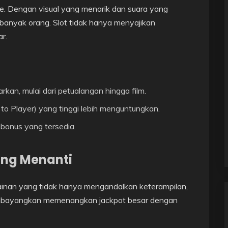
ne. Dengan visual yang menarik dan suara yang
 banyak orang. Slot tidak hanya menyajikan
r.
kan, mulai dari petualangan hingga film.
to Player) yang tinggi lebih menguntungkan.
bonus yang tersedia.
ang Menanti
inan yang tidak hanya mengandalkan keterampilan,
embayangkan memenangkan jackpot besar dengan