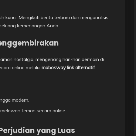
 kunci. Mengikuti berita terbaru dan menganalisis
 peluang kemenangan Anda.
Menggembirakan
man nostalgia, mengenang hari-hari bermain di
cara online melalui
mabosway link alternatif
.
ingga modern.
melawan teman secara online.
Perjudian yang Luas