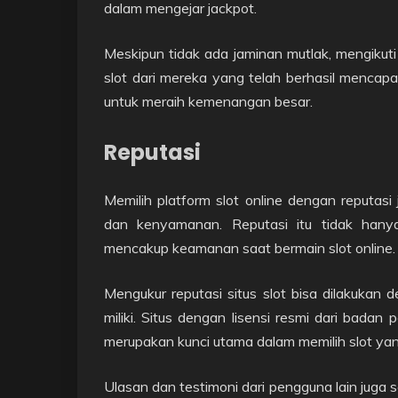
dalam mengejar jackpot.
Meskipun tidak ada jaminan mutlak, mengikuti
slot dari mereka yang telah berhasil menca
untuk meraih kemenangan besar.
Reputasi
Memilih platform slot online dengan reputasi
dan kenyamanan. Reputasi itu tidak hanya
mencakup keamanan saat bermain slot online. 
Mengukur reputasi situs slot bisa dilakukan 
miliki. Situs dengan lisensi resmi dari badan 
merupakan kunci utama dalam memilih slot ya
Ulasan dan testimoni dari pengguna lain juga s