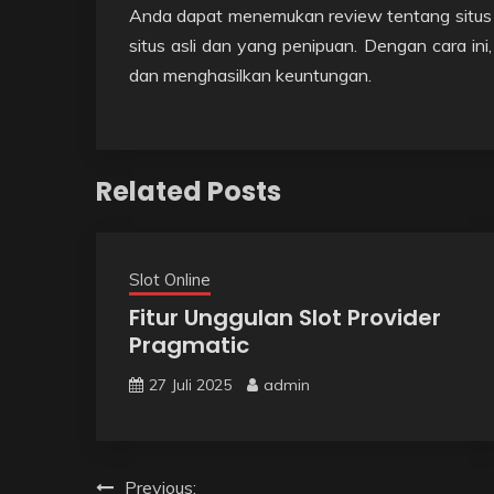
Anda dapat menemukan review tentang situs t
situs asli dan yang penipuan. Dengan cara i
dan menghasilkan keuntungan.
Related Posts
Slot Online
Fitur Unggulan Slot Provider
Pragmatic
27 Juli 2025
admin
Navigasi
Previous: