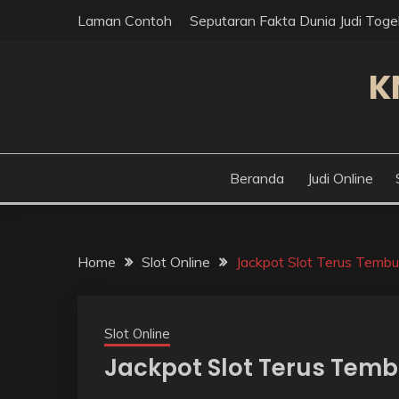
Skip
Laman Contoh
Seputaran Fakta Dunia Judi Togel
to
content
K
Beranda
Judi Online
Home
Slot Online
Jackpot Slot Terus Temb
Slot Online
Jackpot Slot Terus Tem