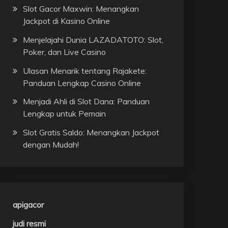
Slot Gacor Maxwin: Menangkan
Jackpot di Kasino Online
Menjelajahi Dunia LAZADATOTO: Slot,
Poker, dan Live Casino
Ulasan Menarik tentang Rajakete:
Panduan Lengkap Casino Online
Menjadi Ahli di Slot Dana: Panduan
Lengkap untuk Pemain
Slot Gratis Saldo: Menangkan Jackpot
dengan Mudah!
apigacor
judi resmi