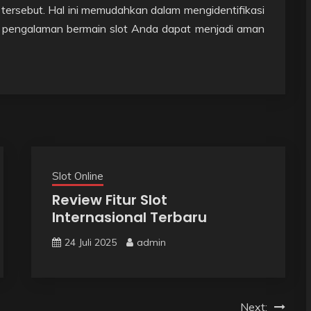
ersebut. Hal ini memudahkan dalam mengidentifikasi
ni, pengalaman bermain slot Anda dapat menjadi aman
Slot Online
Review Fitur Slot
Internasional Terbaru
24 Juli 2025
admin
Next: