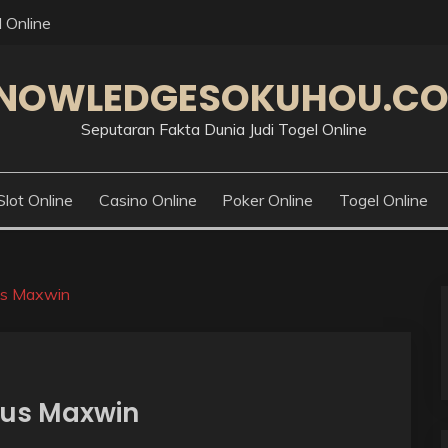
 Online
NOWLEDGESOKUHOU.C
Seputaran Fakta Dunia Judi Togel Online
Slot Online
Casino Online
Poker Online
Togel Online
us Maxwin
bus Maxwin