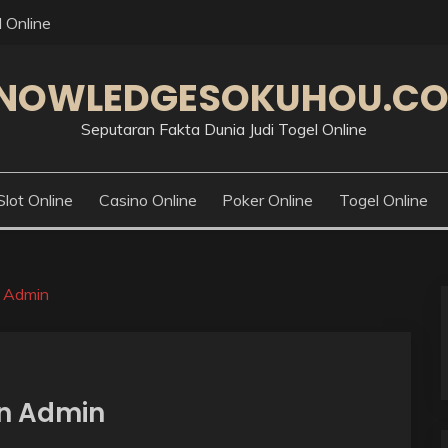
 Online
NOWLEDGESOKUHOU.C
Seputaran Fakta Dunia Judi Togel Online
Slot Online
Casino Online
Poker Online
Togel Online
n Admin
an Admin