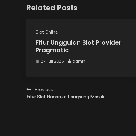
Related Posts
Slot Online
Fitur Unggulan Slot Provider
Pragmatic
27 Juli 2025
admin
Navigasi
Previous:
Fitur Slot Bonanza Langsung Masuk
pos