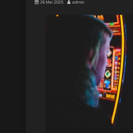
26 Mei 2025
admin