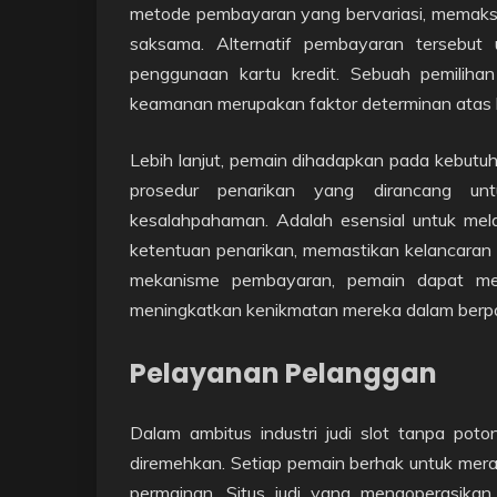
metode pembayaran yang bervariasi, memaks
saksama. Alternatif pembayaran tersebut
penggunaan kartu kredit. Sebuah pemili
keamanan merupakan faktor determinan atas
Lebih lanjut, pemain dihadapkan pada kebutu
prosedur penarikan yang dirancang unt
kesalahpahaman. Adalah esensial untuk mel
ketentuan penarikan, memastikan kelancara
mekanisme pembayaran, pemain dapat mera
meningkatkan kenikmatan mereka dalam berpart
Pelayanan Pelanggan
Dalam ambitus industri judi slot tanpa pot
diremehkan. Setiap pemain berhak untuk mera
permainan. Situs judi yang mengoperasikan