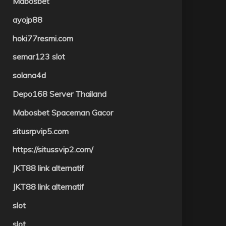
Mabosbet
ayojp88
hoki77resmi.com
semar123 slot
solana4d
Depo168 Server Thailand
Mabosbet Spaceman Gacor
situsrpvip5.com
https://situssvip2.com/
JKT88 link alternatif
JKT88 link alternatif
slot
slot