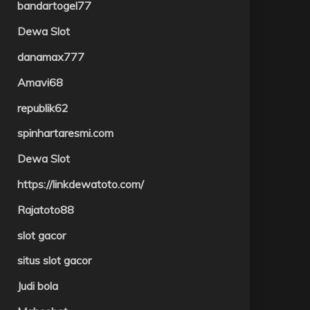
bandartogel77
Dewa Slot
danamax777
Amavi68
republik62
spinhartaresmi.com
Dewa Slot
https://linkdewatoto.com/
Rajatoto88
slot gacor
situs slot gacor
Judi bola