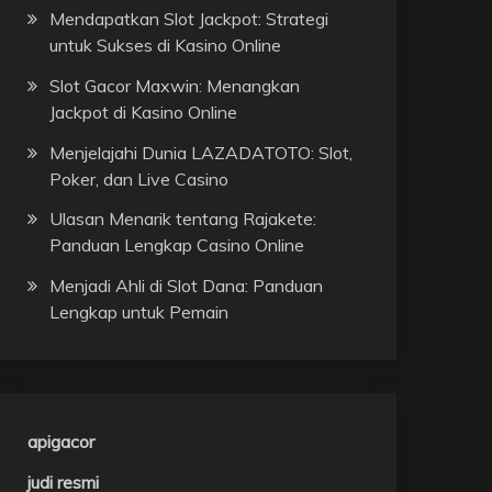
Mendapatkan Slot Jackpot: Strategi
untuk Sukses di Kasino Online
Slot Gacor Maxwin: Menangkan
Jackpot di Kasino Online
Menjelajahi Dunia LAZADATOTO: Slot,
Poker, dan Live Casino
Ulasan Menarik tentang Rajakete:
Panduan Lengkap Casino Online
Menjadi Ahli di Slot Dana: Panduan
Lengkap untuk Pemain
apigacor
judi resmi