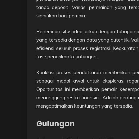
tanpa deposit. Variasi permainan yang te
signifikan bagi pemain.
Penemuan situs ideal diikuti dengan tahapan p
yang tersedia dengan data yang autentik. Va
efisiensi seluruh proses registrasi. Keakurat
fase penarikan keuntungan.
Konklusi proses pendaftaran memberikan pe
sebagai modal awal untuk eksplorasi rag
Oportunitas ini memberikan pemain kesempa
menanggung resiko finansial. Adalah penting m
mengoptimalkan keuntungan yang tersedia.
Gulungan