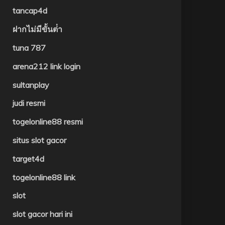
tancap4d
ฝากไม่มีขั้นต่ํา
tuna 787
arena212 link login
sultanplay
judi resmi
togelonline88 resmi
situs slot gacor
target4d
togelonline88 link
slot
slot gacor hari ini