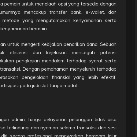
a pemain untuk menelaah opsi yang tersedia dengan
 umumnya mencakup transfer bank, e-wallet, dan
han metode yang mengutamakan kenyamanan serta
 kenyamanan bermain.
han untuk mengerti kebijakan penarikan dana. Sebuah
uk efisiensi dan kejelasan mencegah potensi
akukan pengkajian mendalam terhadap syarat serta
n transaksi. Dengan pemahaman menyeluruh terhadap
sakan pengelolaan finansial yang lebih efektif,
isipasi pada judi slot tanpa modal.
ongan admin, fungsi pelayanan pelanggan tidak bisa
sa terlindungi dan nyaman selama transaksi dan sesi
 diri secara profesional menawarkan beragam jalur