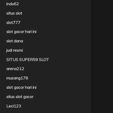
indo62
situs slot
slot777
slot gacor hari ini
slot dana
judi resmi
SITUS SUPER59 SLOT
arena212
musang178
slot gacor hari ini
situs slot gacor
Leci123