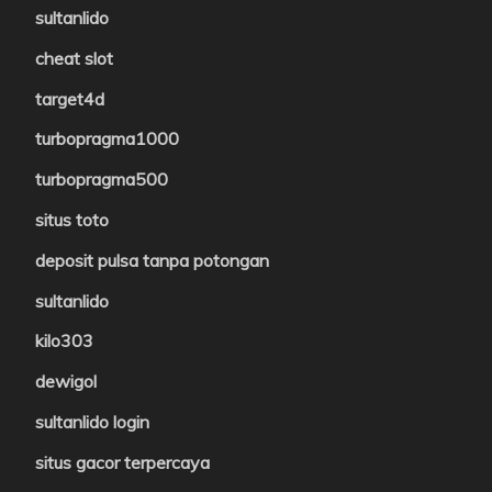
sultanlido
cheat slot
target4d
turbopragma1000
turbopragma500
situs toto
deposit pulsa tanpa potongan
sultanlido
kilo303
dewigol
sultanlido login
situs gacor terpercaya