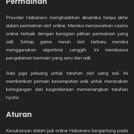
Permainan
Provider Habanero menghadirkan dinamika tanpa akhir
dalam permainan slot online. Mereka menawarkan casino
online terbaik dengan beragam pilihan permainan yang
adil. Setiap game mesin slot terbaru mereka
menggunakan algoritma canggih. Ini membawa
pengalaman bermain yang seru dan adil.
Ada juga peluang untuk taruhan slot uang asli. Ini
memberikan pemain kesempatan unik untuk merasakan
ketegangan dan kegembiraan memenangkan taruhan
nyata.
Aturan
Kesuksesan dalam judi online Habanero bergantung pada