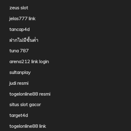
zeus slot
jelas777 link
tancap4d
ฝากไม่มีขั้นต่ํา
tuna 787
arena212 link login
sultanplay
judi resmi
togelonline88 resmi
situs slot gacor
target4d
togelonline88 link