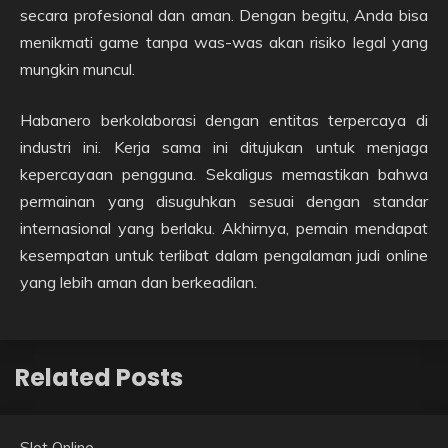
secara profesional dan aman. Dengan begitu, Anda bisa
menikmati game tanpa was-was akan risiko legal yang
mungkin muncul.
Habanero berkolaborasi dengan entitas terpercaya di
industri ini. Kerja sama ini ditujukan untuk menjaga
kepercayaan pengguna. Sekaligus memastikan bahwa
permainan yang disuguhkan sesuai dengan standar
internasional yang berlaku. Akhirnya, pemain mendapat
kesempatan untuk terlibat dalam pengalaman judi online
yang lebih aman dan berkeadilan.
Related Posts
Slot Online