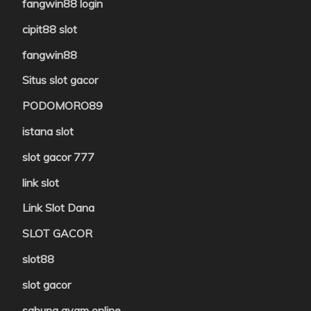
fangwin88 login
cipit88 slot
fangwin88
Situs slot gacor
PODOMORO89
istana slot
slot gacor 777
link slot
Link Slot Dana
SLOT GACOR
slot88
slot gacor
sabung ayam online