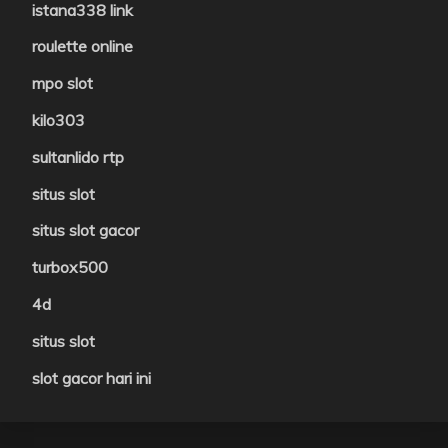
istana338 link
roulette online
mpo slot
kilo303
sultanlido rtp
situs slot
situs slot gacor
turbox500
4d
situs slot
slot gacor hari ini