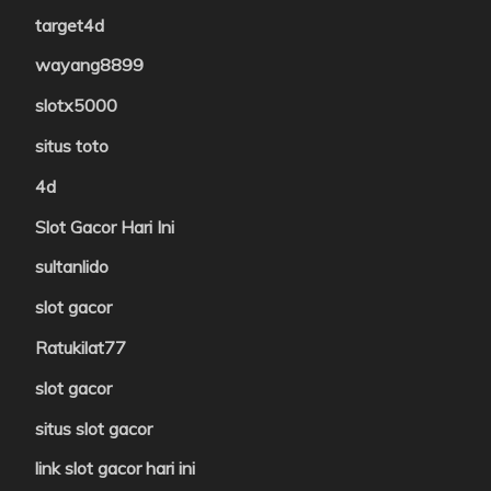
target4d
wayang8899
slotx5000
situs toto
4d
Slot Gacor Hari Ini
sultanlido
slot gacor
Ratukilat77
slot gacor
situs slot gacor
link slot gacor hari ini