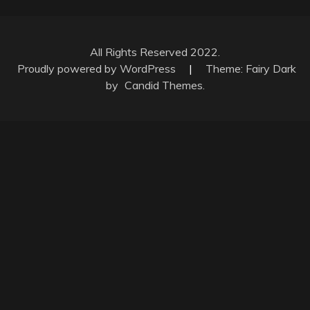
All Rights Reserved 2022.
Proudly powered by WordPress
|
Theme: Fairy Dark
by
Candid Themes
.