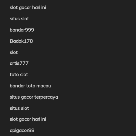
slot gacor hari ini
situs slot
bandar999
Badak178
slot
artis777
toto slot
bandar toto macau
situs gacor terpercaya
situs slot
slot gacor hari ini
apigacor88