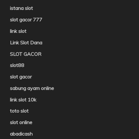
istana slot
slot gacor 777
link slot
Link Slot Dana
SLOT GACOR
slot88
slot gacor
sabung ayam online
link slot 10k
toto slot
slot online
abadicash