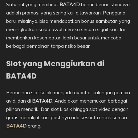
Satu hal yang membuat
BATA4D
benar-benar istimewa
adalah promosi yang sering kali ditawarkan. Pengguna
baru, misalnya, bisa mendapatkan bonus sambutan yang
meningkatkan saldo awal mereka secara signifikan. Ini
memberikan kesempatan lebih besar untuk mencoba
berbagai permainan tanpa risiko besar.
Slot yang Menggiurkan di
BATA4D
Permainan slot selalu menjadi favorit di kalangan pemain
avid, dan di
BATA4D
, Anda akan menemukan berbagai
pilihan menarik. Dari slot klasik hingga slot video dengan
grafis menakjubkan, pastinya ada sesuatu untuk semua
BATA4D
orang.