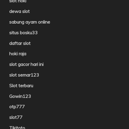
slot hoki
dewa slot
sabung ayam online
situs bosku33
daftar slot
hoki raja
slot gacor hari ini
slot semar123
Slot terbaru
Gowin123
otp777
slot77
Tikitoto