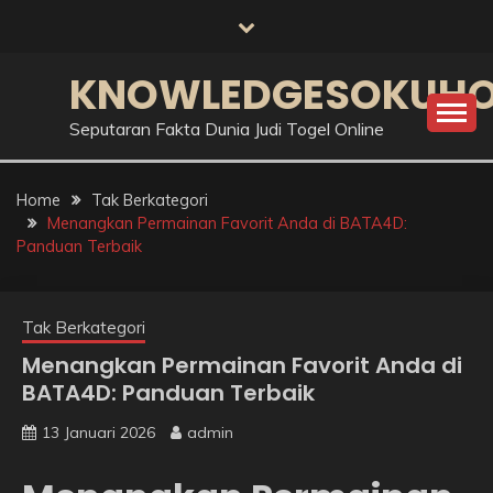
Skip
to
content
KNOWLEDGESOKUH
Seputaran Fakta Dunia Judi Togel Online
Home
Tak Berkategori
Menangkan Permainan Favorit Anda di BATA4D:
Panduan Terbaik
Tak Berkategori
Menangkan Permainan Favorit Anda di
BATA4D: Panduan Terbaik
13 Januari 2026
admin