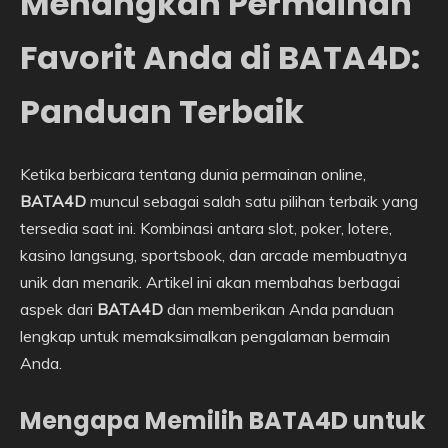
Menangkan Permainan
Favorit Anda di BATA4D:
Panduan Terbaik
Ketika berbicara tentang dunia permainan online,
BATA4D
muncul sebagai salah satu pilihan terbaik yang
tersedia saat ini. Kombinasi antara slot, poker, lotere,
kasino langsung, sportsbook, dan arcade membuatnya
unik dan menarik. Artikel ini akan membahas berbagai
aspek dari
BATA4D
dan memberikan Anda panduan
lengkap untuk memaksimalkan pengalaman bermain
Anda.
Mengapa Memilih BATA4D untuk