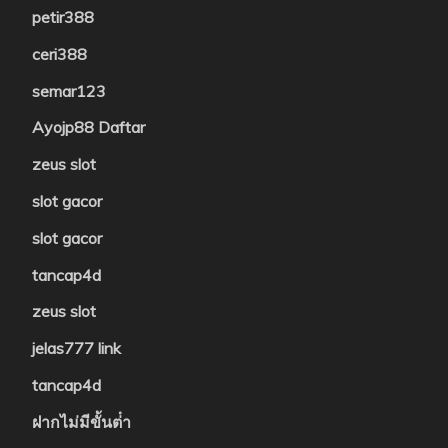
petir388
ceri388
semar123
Ayojp88 Daftar
zeus slot
slot gacor
slot gacor
tancap4d
zeus slot
jelas777 link
tancap4d
ฝากไม่มีขั้นต่ํา