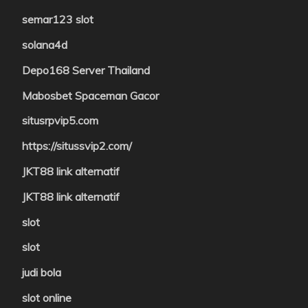
semar123 slot
solana4d
Depo168 Server Thailand
Mabosbet Spaceman Gacor
situsrpvip5.com
https://situssvip2.com/
JKT88 link alternatif
JKT88 link alternatif
slot
slot
judi bola
slot online