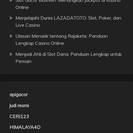
Online
Menjelajahi Dunia LAZADATOTO: Slot, Poker, dan
Live Casino
Ulasan Menarik tentang Rajakete: Panduan
Lengkap Casino Online
Menjadi Ahli di Slot Dana: Panduan Lengkap untuk
Pemain
apigacor
judi resmi
CERI123
HIMALAYA4D