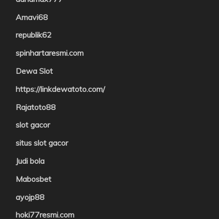
Amavi68
republik62
spinhartaresmi.com
Dewa Slot
https://linkdewatoto.com/
Rajatoto88
slot gacor
situs slot gacor
Judi bola
Mabosbet
ayojp88
hoki77resmi.com