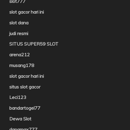
slot777
slot gacor hari ini
slot dana
judi resmi
SITUS SUPER59 SLOT
arena212
musang178
slot gacor hari ini
situs slot gacor
Leci123
bandartogel77
Dewa Slot
danamax777