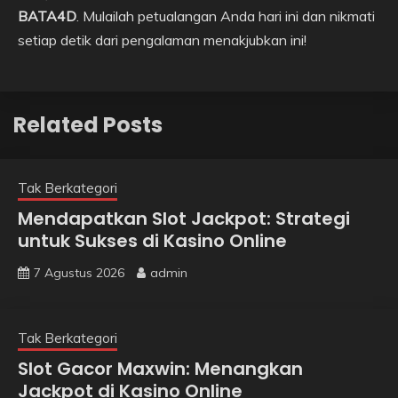
BATA4D
. Mulailah petualangan Anda hari ini dan nikmati
setiap detik dari pengalaman menakjubkan ini!
Related Posts
Tak Berkategori
Mendapatkan Slot Jackpot: Strategi
untuk Sukses di Kasino Online
7 Agustus 2026
admin
Tak Berkategori
Slot Gacor Maxwin: Menangkan
Jackpot di Kasino Online