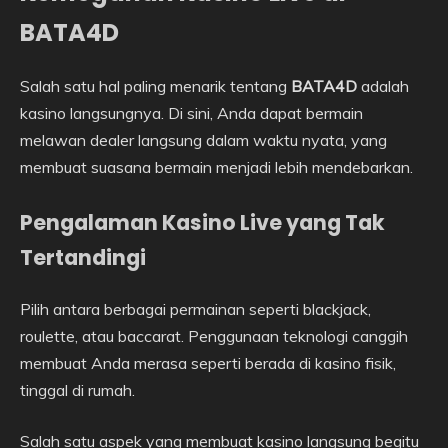
BATA4D
Salah satu hal paling menarik tentang
BATA4D
adalah
kasino langsungnya. Di sini, Anda dapat bermain
melawan dealer langsung dalam waktu nyata, yang
membuat suasana bermain menjadi lebih mendebarkan.
Pengalaman Kasino Live yang Tak
Tertandingi
Pilih antara berbagai permainan seperti blackjack,
roulette, atau baccarat. Penggunaan teknologi canggih
membuat Anda merasa seperti berada di kasino fisik,
tinggal di rumah.
Salah satu aspek yang membuat kasino langsung begitu