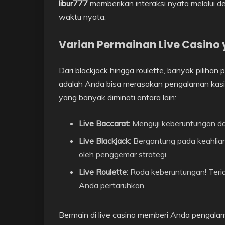
libur777
memberikan interaksi nyata melalui d
waktu nyata.
Varian Permainan Live Casino 
Dari blackjack hingga roulette, banyak pilihan
adalah Anda bisa merasakan pengalaman kasin
yang banyak diminati antara lain:
Live Baccarat:
Menguji keberuntungan da
Live Blackjack:
Bergantung pada keahlian
oleh penggemar strategi.
Live Roulette:
Roda keberuntungan! Teria
Anda pertaruhkan.
Bermain di live casino memberi Anda pengal