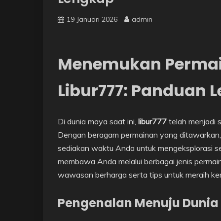
19 Januari 2026
admin
Menemukan Permain
Libur777: Panduan 
Di dunia maya saat ini,
libur777
telah menjadi s
Dengan beragam permainan yang ditawarkan, mu
sediakan waktu Anda untuk mengeksplorasi semu
membawa Anda melalui berbagai jenis permain
wawasan berharga serta tips untuk meraih k
Pengenalan Menuju Dunia 