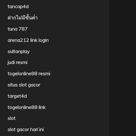
tancap4d
ฝากไม่มีขั้นต่ํา
tuna 787
arena212 link login
sultanplay
judi resmi
togelonline88 resmi
situs slot gacor
target4d
togelonline88 link
slot
slot gacor hari ini