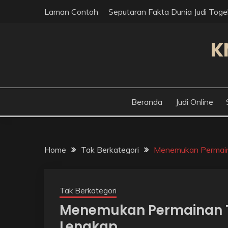
Skip
Laman Contoh
Seputaran Fakta Dunia Judi Togel
to
content
K
Beranda
Judi Online
Home
Tak Berkategori
Menemukan Permaina
Tak Berkategori
Menemukan Permainan Te
Lengkap