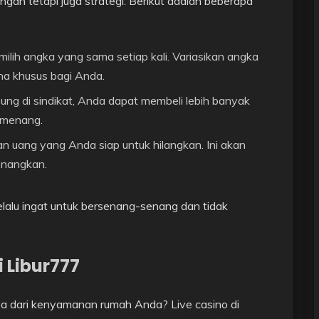
gan tetapi juga strategi. Berikut adalah beberapa
milih angka yang sama setiap kali. Variasikan angka
na khusus bagi Anda.
ng di sindikat, Anda dapat membeli lebih banyak
 menang.
n uang yang Anda siap untuk hilangkan. Ini akan
nangkan.
elalu ingat untuk bersenang-senang dan tidak
 Libur777
 dari kenyamanan rumah Anda? Live casino di