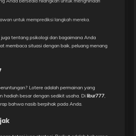
ang Anda bersedia hilangkan untuk menghindari
lawan untuk memprediksi langkah mereka.
i juga tentang psikologi dan bagaimana Anda
apat membaca situasi dengan baik, peluang menang
7
eruntungan? Lotere adalah permainan yang
adiah besar dengan sedikit usaha. Di
libur777
,
arap bahwa nasib berpihak pada Anda.
jak