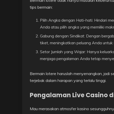
Bermain lotere tidak hanya masalah keberuntun
tips bermain:
Pilih Angka dengan Hati-hati: Hindari me
Anda atau pilih angka yang memiliki mak
Gabung dengan Sindikat: Dengan bergabu
tiket, meningkatkan peluang Anda untuk
Setor Jumlah yang Wajar: Hanya keluarka
menjaga pengalaman Anda tetap menye
Bermain lotere haruslah menyenangkan, jadi s
terjebak dalam harapan yang terlalu tinggi.
Pengalaman Live Casino di
Mau merasakan atmosfer kasino sesungguhnya