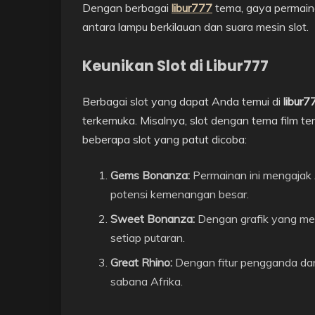
Dengan berbagai
libur777
tema, gaya permaina
antara lampu berkilauan dan suara mesin slot.
Keunikan Slot di Libur777
Berbagai slot yang dapat Anda temui di
libur7
terkemuka. Misalnya, slot dengan tema film ter
beberapa slot yang patut dicoba:
Gems Bonanza:
Permainan ini mengajak
potensi kemenangan besar.
Sweet Bonanza:
Dengan grafik yang men
setiap putaran.
Great Rhino:
Dengan fitur pengganda dan 
sabana Afrika.