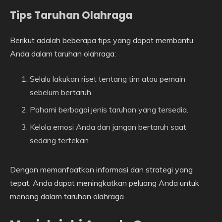
Tips Taruhan Olahraga
Berikut adalah beberapa tips yang dapat membantu
Anda dalam taruhan olahraga:
Selalu lakukan riset tentang tim atau pemain
sebelum bertaruh.
Pahami berbagai jenis taruhan yang tersedia.
Kelola emosi Anda dan jangan bertaruh saat
sedang tertekan.
Dengan memanfaatkan informasi dan strategi yang
tepat, Anda dapat meningkatkan peluang Anda untuk
menang dalam taruhan olahraga.