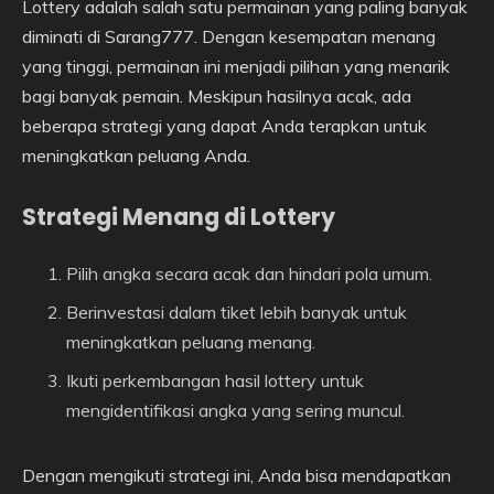
Lottery adalah salah satu permainan yang paling banyak
diminati di Sarang777. Dengan kesempatan menang
yang tinggi, permainan ini menjadi pilihan yang menarik
bagi banyak pemain. Meskipun hasilnya acak, ada
beberapa strategi yang dapat Anda terapkan untuk
meningkatkan peluang Anda.
Strategi Menang di Lottery
Pilih angka secara acak dan hindari pola umum.
Berinvestasi dalam tiket lebih banyak untuk
meningkatkan peluang menang.
Ikuti perkembangan hasil lottery untuk
mengidentifikasi angka yang sering muncul.
Dengan mengikuti strategi ini, Anda bisa mendapatkan