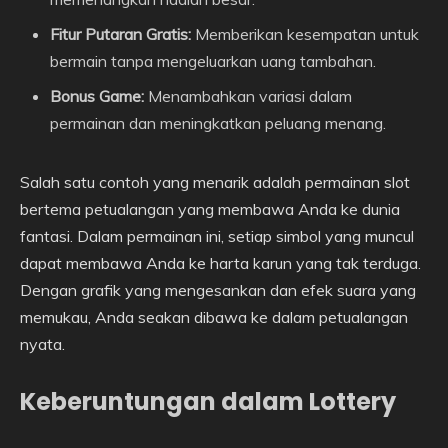
Fitur Putaran Gratis:
Memberikan kesempatan untuk
bermain tanpa mengeluarkan uang tambahan.
Bonus Game:
Menambahkan variasi dalam
permainan dan meningkatkan peluang menang.
Salah satu contoh yang menarik adalah permainan slot
bertema petualangan yang membawa Anda ke dunia
fantasi. Dalam permainan ini, setiap simbol yang muncul
dapat membawa Anda ke harta karun yang tak terduga.
Dengan grafik yang mengesankan dan efek suara yang
memukau, Anda seakan dibawa ke dalam petualangan
nyata.
Keberuntungan dalam Lottery