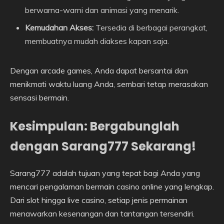
berwarna-warni dan animasi yang menarik.
Kemudahan Akses:
Tersedia di berbagai perangkat,
membuatnya mudah diakses kapan saja.
Dengan arcade games, Anda dapat bersantai dan
menikmati waktu luang Anda, sembari tetap merasakan
sensasi bermain.
Kesimpulan: Bergabunglah
dengan Sarang777 Sekarang!
Sarang777 adalah tujuan yang tepat bagi Anda yang
mencari pengalaman bermain casino online yang lengkap.
Dari slot hingga live casino, setiap jenis permainan
menawarkan kesenangan dan tantangan tersendiri.