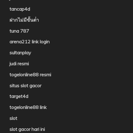
tancap4d
ฝากไม่มีขั้นต่ํา
tuna 787
arena212 link login
sultanplay
judi resmi
togelonline88 resmi
situs slot gacor
target4d
togelonline88 link
slot
slot gacor hari ini