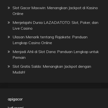
Slot Gacor Maxwin: Menangkan Jackpot di Kasino
Online
Menjelajahi Dunia LAZADATOTO: Slot, Poker, dan
Live Casino
Ulasan Menarik tentang Rajakete: Panduan
Lengkap Casino Online
Menjadi Ahli di Slot Dana: Panduan Lengkap untuk
Pemain
Slot Gratis Saldo: Menangkan Jackpot dengan
Mudah!
apigacor
judi resmi