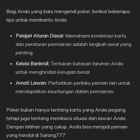
Bagi Anda yang baru mengenal poker, berikut beberapa
tips untuk membantu Anda:
Pelajari Aturan Dasar:
Memahami kombinasi kartu
dan peraturan permainan adalah langkah awal yang
penting.
Kelola Bankroll:
Tentukan batasan taruhan Anda
untuk menghindari kerugian besar.
Amati Lawan:
Perhatikan perilaku pemain lain untuk
mendapatkan keuntungan dalam permainan.
Poker bukan hanya tentang kartu yang Anda pegang,
tetapi juga tentang membaca situasi dan lawan Anda.
Dengan latihan yang cukup, Anda bisa menjadi pemain
yang handal di Sarang777.