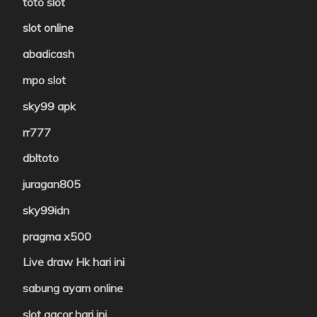
toto slot
slot online
abadicash
mpo slot
sky99 apk
rr777
dbltoto
juragan805
sky99idn
pragma x500
Live draw Hk hari ini
sabung ayam online
slot gacor hari ini