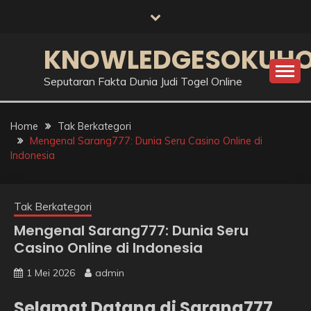
Skip
to
content
KNOWLEDGESOKUH
Seputaran Fakta Dunia Judi Togel Online
Home
Tak Berkategori
Mengenal Sarang777: Dunia Seru Casino Online di
Indonesia
Tak Berkategori
Mengenal Sarang777: Dunia Seru
Casino Online di Indonesia
1 Mei 2026
admin
Selamat Datang di Sarang777