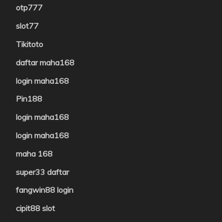
otp777
slot77
Tikitoto
daftar maha168
login maha168
Pin188
login maha168
login maha168
maha 168
super33 daftar
fangwin88 login
cipit88 slot