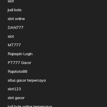
slot
judi bola
slot online
DAN777
slot
MT777
Rajaspin Login
PT777 Gacor
Rajatoto88
situs gacor terpercaya
slot123
slot gacor
judi bole online terpercaya