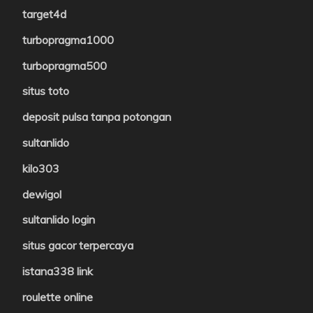
target4d
turbopragma1000
turbopragma500
situs toto
deposit pulsa tanpa potongan
sultanlido
kilo303
dewigol
sultanlido login
situs gacor terpercaya
istana338 link
roulette online