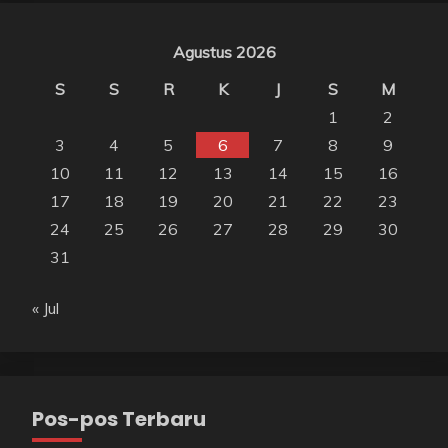
Agustus 2026
S
S
R
K
J
S
M
1
2
3
4
5
6
7
8
9
10
11
12
13
14
15
16
17
18
19
20
21
22
23
24
25
26
27
28
29
30
31
« Jul
Pos-pos Terbaru