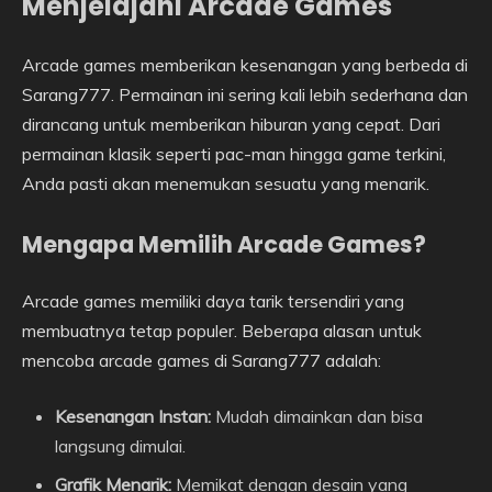
Menjelajahi Arcade Games
Arcade games memberikan kesenangan yang berbeda di
Sarang777. Permainan ini sering kali lebih sederhana dan
dirancang untuk memberikan hiburan yang cepat. Dari
permainan klasik seperti pac-man hingga game terkini,
Anda pasti akan menemukan sesuatu yang menarik.
Mengapa Memilih Arcade Games?
Arcade games memiliki daya tarik tersendiri yang
membuatnya tetap populer. Beberapa alasan untuk
mencoba arcade games di Sarang777 adalah:
Kesenangan Instan:
Mudah dimainkan dan bisa
langsung dimulai.
Grafik Menarik:
Memikat dengan desain yang