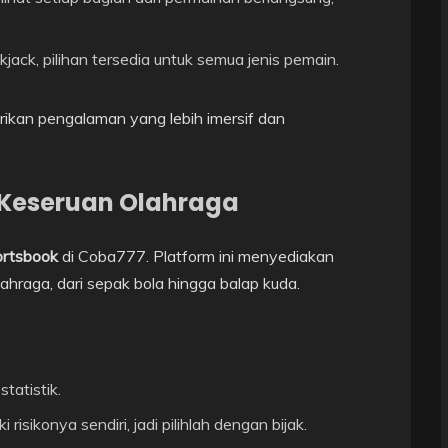
jack, pilihan tersedia untuk semua jenis pemain.
rikan pengalaman yang lebih imersif dan
 Keseruan Olahraga
ortsbook
di Coba777. Platform ini menyediakan
lahraga, dari sepak bola hingga balap kuda.
statistik.
 risikonya sendiri, jadi pilihlah dengan bijak.