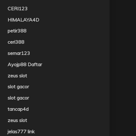
CERI123
HIMALAYA4D
petir388
ceri388
semar123
Ayojp88 Daftar
zeus slot
slot gacor
slot gacor
tancap4d
zeus slot
jelas777 link