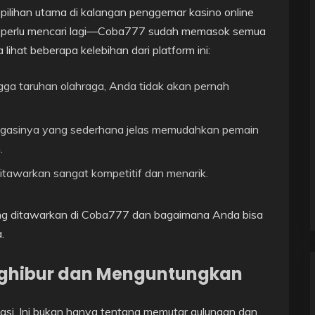
ilihan utama di kalangan penggemar kasino online
k perlu mencari lagi—Coba777 sudah memasok semua
lihat beberapa kelebihan dari platform ini:
hingga taruhan olahraga, Anda tidak akan pernah
igasinya yang sederhana jelas memudahkan pemain
.
itawarkan sangat kompetitif dan menarik.
yang ditawarkan di Coba777 dan bagaimana Anda bisa
.
nghibur dan Menguntungkan
si. Ini bukan hanya tentang memutar gulungan dan