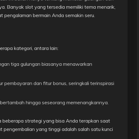
nya. Banyak slot yang tersedia memiliki tema menarik,
t pengalaman bermain Anda semakin seru.
rapa kategori, antara lain:
 dengan tiga gulungan biasanya menawarkan
 pembayaran dan fitur bonus, seringkali terinspirasi
rus bertambah hingga seseorang memenangkannya.
beberapa strategi yang bisa Anda terapkan saat
t pengembalian yang tinggi adalah salah satu kunci