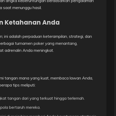
n angka keberuntungan berdasarkan pengalaman
a saat menunggu hasil.
dan Ketahanan Anda
ini adalah perpaduan keterampilan, strategi, dan
 berbagai turnamen poker yang menantang,
t adrenalin Anda meningkat.
ami tangan mana yang kuat, membaca lawan Anda,
rapa tips meliputi:
at tangan dari yang terkuat hingga terlemah.
ola bertaruh mereka.