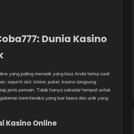
Coba777: Dunia Kasino
k
line yang paling menarik yang bisa Anda temui saat
, seperti slot, lotere, poker, kasino langsung,
tiap jenis pemain. Tidak hanya sekadar tempat untuk
galaman berinteraksi yang luar biasa dan unik yang
i Kasino Online