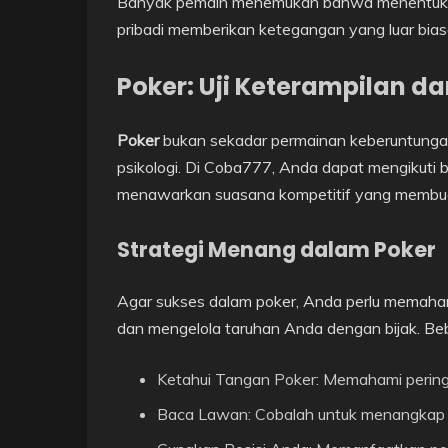
Banyak pemain menemukan bahwa menentuka
pribadi memberikan ketegangan yang luar bias
Poker: Uji Keterampilan 
Poker
bukan sekadar permainan keberuntungan; 
psikologi. Di Coba777, Anda dapat mengikuti
menawarkan suasana kompetitif yang membua
Strategi Menang dalam Poker
Agar sukses dalam poker, Anda perlu memah
dan mengelola taruhan Anda dengan bijak. Bebe
Ketahui Tangan Poker: Memahami peringk
Baca Lawan: Cobalah untuk menangkap p