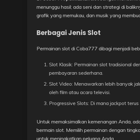
menunggu hasil; ada seni dan strategi di balik
grafik yang memukau, dan musik yang membua
Berbagai Jenis Slot
Permainan slot di Coba777 dibagi menjadi bebe
Slot Klasik: Permainan slot tradisional
pembayaran sederhana.
Slot Video: Menawarkan lebih banyak jalur
oleh film atau acara televisi.
Progressive Slots: Di mana jackpot te
Untuk memaksimalkan kemenangan Anda, ada 
bermain slot. Memilih permainan dengan tingka
untuk meningkatkan peluang Anda.