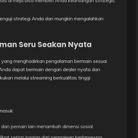
si di meja bisa memberi Anda keuntungan strategis.
enguji strategi Anda dan mungkin mengalahkan
aman Seru Seakan Nyata
yang menghadirkan pengalaman bermain sesuai
. Anda dapat bermain dengan dealer nyata dan
ukan melalui streaming berkualitas tinggi
masuk:
r dan pemain lain menambah dimensi sosial.
hat setiap bagian dari permainan berlangsung,