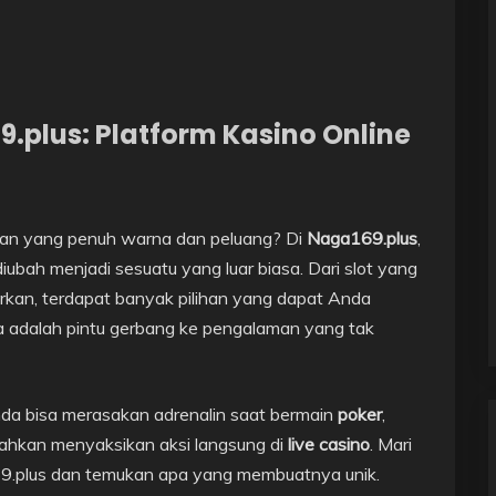
.plus: Platform Kasino Online
ran yang penuh warna dan peluang? Di
Naga169.plus
,
bah menjadi sesuatu yang luar biasa. Dari slot yang
kan, terdapat banyak pilihan yang dapat Anda
ia adalah pintu gerbang ke pengalaman yang tak
da bisa merasakan adrenalin saat bermain
poker
,
bahkan menyaksikan aksi langsung di
live casino
. Mari
169.plus dan temukan apa yang membuatnya unik.