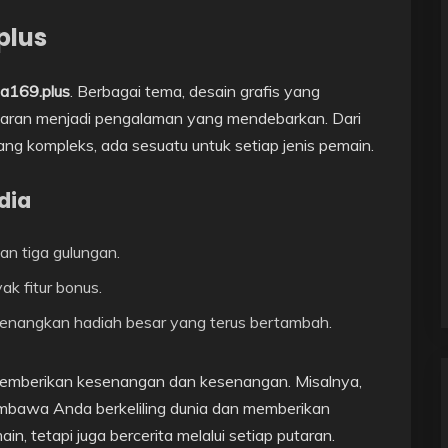
plus
a169.plus
. Berbagai tema, desain grafis yang
taran menjadi pengalaman yang mendebarkan. Dari
ang kompleks, ada sesuatu untuk setiap jenis pemain.
dia
an tiga gulungan.
yak fitur bonus.
menangkan hadiah besar yang terus bertambah.
emberikan kesenangan dan kesenangan. Misalnya,
mbawa Anda berkeliling dunia dan memberikan
, tetapi juga bercerita melalui setiap putaran.