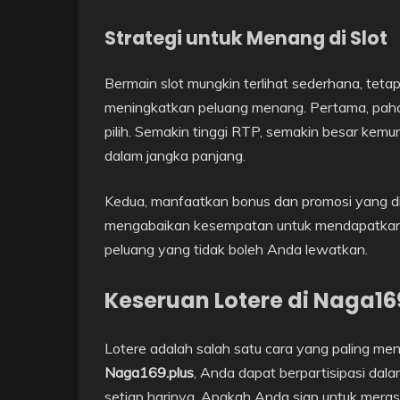
Strategi untuk Menang di Slot
Bermain slot mungkin terlihat sederhana, teta
meningkatkan peluang menang. Pertama, pa
pilih. Semakin tinggi RTP, semakin besar ke
dalam jangka panjang.
Kedua, manfaatkan bonus dan promosi yang d
mengabaikan kesempatan untuk mendapatkan pu
peluang yang tidak boleh Anda lewatkan.
Keseruan Lotere di Naga16
Lotere adalah salah satu cara yang paling m
Naga169.plus
, Anda dapat berpartisipasi da
setiap harinya. Apakah Anda siap untuk mera