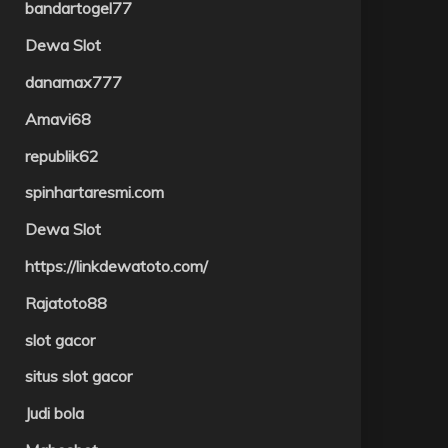
bandartogel77
Dewa Slot
danamax777
Amavi68
republik62
spinhartaresmi.com
Dewa Slot
https://linkdewatoto.com/
Rajatoto88
slot gacor
situs slot gacor
Judi bola