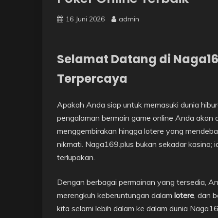
16 Juni 2026
admin
Selamat Datang di Naga169
Terpercaya
Apakah Anda siap untuk memasuki dunia hibu
pengalaman bermain game online Anda akan diu
menggembirakan hingga lotere yang mendebar
nikmati. Naga169.plus bukan sekadar kasino; 
terlupakan.
Dengan berbagai permainan yang tersedia, An
merengkuh keberuntungan dalam
lotere
, dan 
kita selami lebih dalam ke dalam dunia Naga