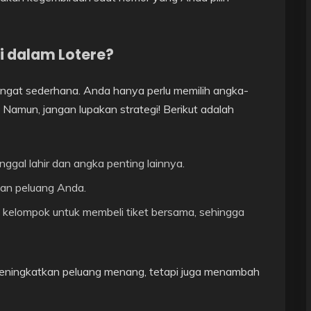
i dalam Lotere?
sangat sederhana. Anda hanya perlu memilih angka-
Namun, jangan lupakan strategi! Berikut adalah
nggal lahir dan angka penting lainnya.
tkan peluang Anda.
kelompok untuk membeli tiket bersama, sehingga
 meningkatkan peluang menang, tetapi juga menambah