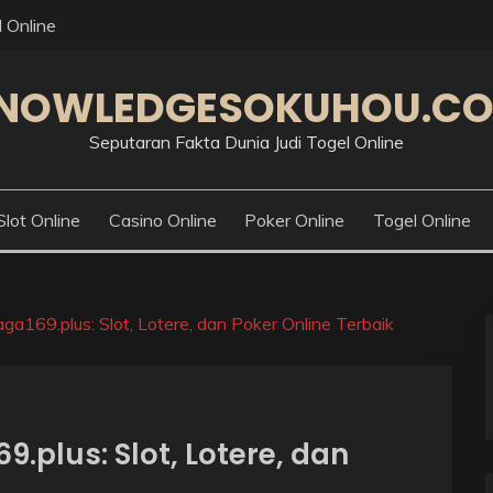
 Online
NOWLEDGESOKUHOU.C
Seputaran Fakta Dunia Judi Togel Online
Slot Online
Casino Online
Poker Online
Togel Online
ga169.plus: Slot, Lotere, dan Poker Online Terbaik
.plus: Slot, Lotere, dan