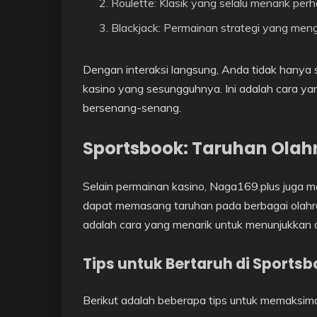
Roulette: Klasik yang selalu menarik perh
Blackjack: Permainan strategi yang meng
Dengan interaksi langsung, Anda tidak hanya 
kasino yang sesungguhnya. Ini adalah cara y
bersenang-senang.
Sportsbook: Taruhan Olah
Selain permainan kasino, Naga169.plus jug
dapat memasang taruhan pada berbagai olahraga
adalah cara yang menarik untuk menunjukkan 
Tips untuk Bertaruh di Sports
Berikut adalah beberapa tips untuk memaksi