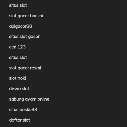
situs slot
slot gacor hari ini
apigacor88
situs slot gacor
ceri 123
situs slot
slot gacor resmi
slot hoki
dewa slot
sabung ayam online
situs bosku33
daftar slot