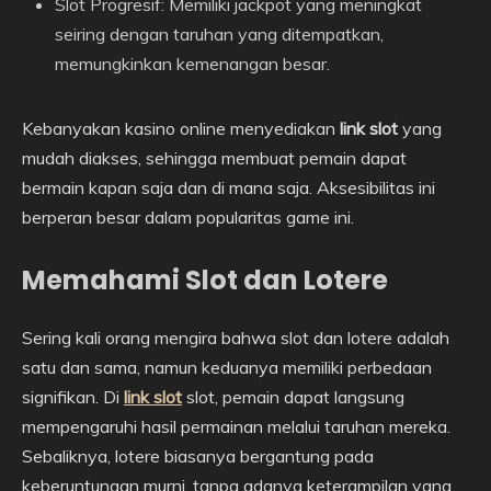
Slot Progresif: Memiliki jackpot yang meningkat
seiring dengan taruhan yang ditempatkan,
memungkinkan kemenangan besar.
Kebanyakan kasino online menyediakan
link slot
yang
mudah diakses, sehingga membuat pemain dapat
bermain kapan saja dan di mana saja. Aksesibilitas ini
berperan besar dalam popularitas game ini.
Memahami Slot dan Lotere
Sering kali orang mengira bahwa slot dan lotere adalah
satu dan sama, namun keduanya memiliki perbedaan
signifikan. Di
link slot
slot, pemain dapat langsung
mempengaruhi hasil permainan melalui taruhan mereka.
Sebaliknya, lotere biasanya bergantung pada
keberuntungan murni, tanpa adanya keterampilan yang