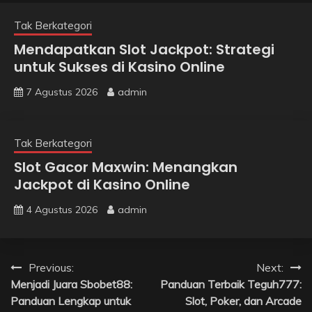
Tak Berkategori
Mendapatkan Slot Jackpot: Strategi
untuk Sukses di Kasino Online
7 Agustus 2026
admin
Tak Berkategori
Slot Gacor Maxwin: Menangkan
Jackpot di Kasino Online
4 Agustus 2026
admin
Navigasi
Previous:
Next:
Menjadi Juara Sbobet88:
Panduan Terbaik Teguh777:
pos
Panduan Lengkap untuk
Slot, Poker, dan Arcade