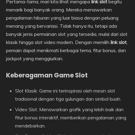
Pertama-tama, mari kita lihat mengapa
link slot
begitu
menarik bagi banyak orang. Mereka menawarkan
pengalaman hiburan yang luar biasa dengan peluang
menang yang bervariasi. Tidak hanya itu, tetapi ada
banyak jenis permainan slot yang tersedia, mulai dari slot
klasik hingga slot video modern. Dengan memilih
link slot
,
pemain dapat menikmati berbagai tema, fitur bonus, dan
jackpot yang menggiurkan.
Keberagaman Game Slot
Slot Klasik: Game ini terinspirasi oleh mesin slot
tradisional dengan tiga gulungan dan simbol buah.
Video Slot: Menawarkan grafik yang lebih baik dan
fitur bonus interaktif, memberikan pengalaman yang
mendebarkan.