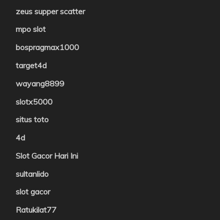
zeus supper scatter
mpo slot
bospragmax1000
target4d
wayang8899
slotx5000
situs toto
4d
Slot Gacor Hari Ini
sultanlido
slot gacor
Ratukilat77