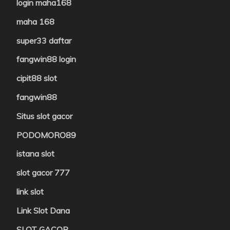
login maha168
maha 168
super33 daftar
fangwin88 login
cipit88 slot
fangwin88
Situs slot gacor
PODOMORO89
istana slot
slot gacor 777
link slot
Link Slot Dana
SLOT GACOR