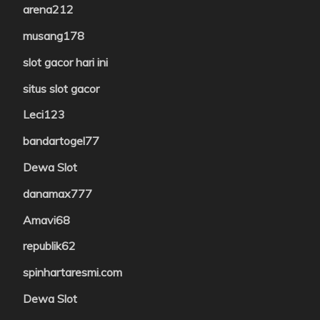
arena212
musang178
slot gacor hari ini
situs slot gacor
Leci123
bandartogel77
Dewa Slot
danamax777
Amavi68
republik62
spinhartaresmi.com
Dewa Slot