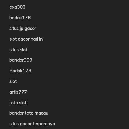
exa303
badak178
situs jp gacor
slot gacor hari ini
situs slot
bandar999
Badak178
slot
artis777
toto slot
bandar toto macau
situs gacor terpercaya