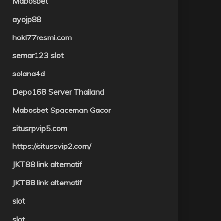
Mabosbet
ayojp88
hoki77resmi.com
semar123 slot
solana4d
Depo168 Server Thailand
Mabosbet Spaceman Gacor
situsrpvip5.com
https://situssvip2.com/
JKT88 link alternatif
JKT88 link alternatif
slot
slot