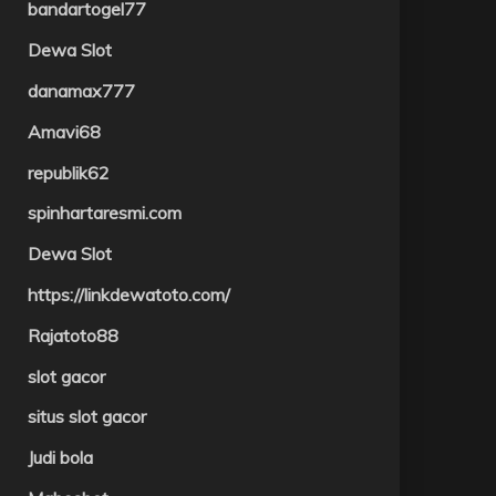
bandartogel77
Dewa Slot
danamax777
Amavi68
republik62
spinhartaresmi.com
Dewa Slot
https://linkdewatoto.com/
Rajatoto88
slot gacor
situs slot gacor
Judi bola