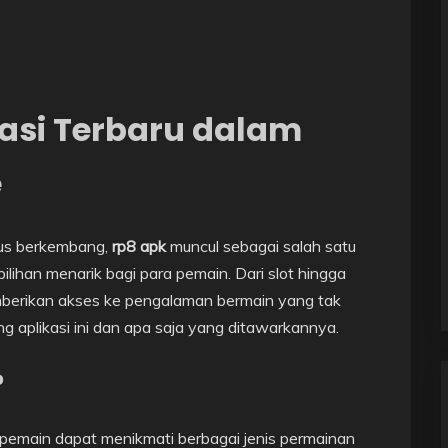
vasi Terbaru dalam
e
rus berkembang,
rp8 apk
muncul sebagai salah satu
lihan menarik bagi para pemain. Dari slot hingga
emberikan akses ke pengalaman bermain yang tak
tang aplikasi ini dan apa saja yang ditawarkannya.
?
 pemain dapat menikmati berbagai jenis permainan