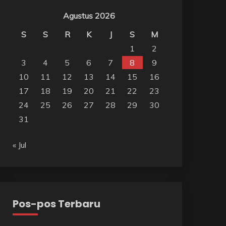
Agustus 2026
S
S
R
K
J
S
M
1
2
3
4
5
6
7
8
9
10
11
12
13
14
15
16
17
18
19
20
21
22
23
24
25
26
27
28
29
30
31
« Jul
Pos-pos Terbaru