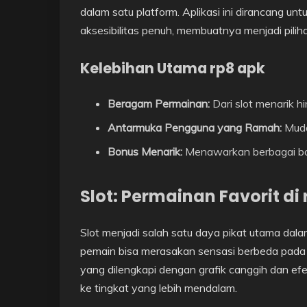
dalam satu platform. Aplikasi ini dirancang
aksesibilitas penuh, membuatnya menjadi piliha
Kelebihan Utama rp8 apk
Beragam Permainan:
Dari slot menarik 
Antarmuka Pengguna yang Ramah:
Muda
Bonus Menarik:
Menawarkan berbagai bonu
Slot: Permainan Favorit di
Slot menjadi salah satu daya pikat utama dal
pemain bisa merasakan sensasi berbeda pada 
yang dilengkapi dengan grafik canggih dan e
ke tingkat yang lebih mendalam.