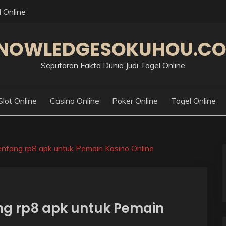
 Online
NOWLEDGESOKUHOU.C
Seputaran Fakta Dunia Judi Togel Online
Slot Online
Casino Online
Poker Online
Togel Online
ntang rp8 apk untuk Pemain Kasino Online
g rp8 apk untuk Pemain