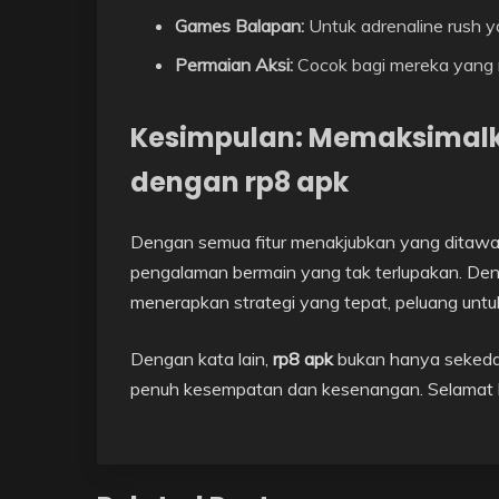
Games Balapan:
Untuk adrenaline rush 
Permaian Aksi:
Cocok bagi mereka yang 
Kesimpulan: Memaksimal
dengan rp8 apk
Dengan semua fitur menakjubkan yang ditawa
pengalaman bermain yang tak terlupakan. Den
menerapkan strategi yang tepat, peluang untu
Dengan kata lain,
rp8 apk
bukan hanya sekedar 
penuh kesempatan dan kesenangan. Selamat 