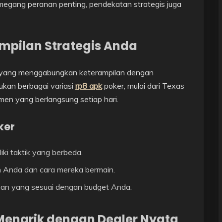
egang peranan penting, pendekatan strategis juga
rampilan Strategis Anda
an yang menggabungkan keterampilan dengan
kan berbagai variasi
rp8 apk
poker, mulai dari Texas
en yang berlangsung setiap hari.
ker
iki taktik yang berbeda.
 Anda dan cara mereka bermain.
han yang sesuai dengan budget Anda.
Menarik dengan Dealer Nyata