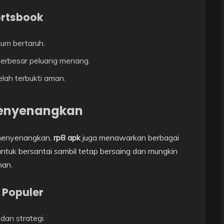
ortsbook
elum bertaruh.
erbesar peluang menang.
lah terbukti aman.
Menyenangkan
 menyenangkan,
rp8 apk
juga menawarkan berbagai
untuk bersantai sambil tetap bersaing dan mungkin
an.
 Populer
 dan strategi.