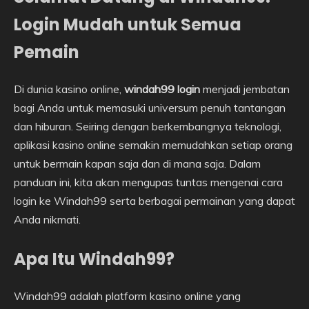
Login Mudah untuk Semua
Pemain
Di dunia kasino online,
windah99 login
menjadi jembatan
bagi Anda untuk memasuki universum penuh tantangan
dan hiburan. Seiring dengan berkembangnya teknologi,
aplikasi kasino online semakin memudahkan setiap orang
untuk bermain kapan saja dan di mana saja. Dalam
panduan ini, kita akan mengupas tuntas mengenai cara
login ke Windah99 serta berbagai permainan yang dapat
Anda nikmati.
Apa Itu Windah99?
Windah99 adalah platform kasino online yang