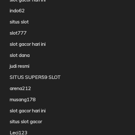
indo62
situs slot
slot777
slot gacor hari ini
slot dana
judi resmi
SITUS SUPER59 SLOT
arena212
musang178
slot gacor hari ini
situs slot gacor
Leci123