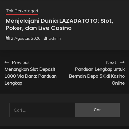
Tak Berkategori
Menjelajahi Dunia LAZADATOTO: Slot,
Poker, dan Live Casino
2 Agustus 2026
admin
Navigasi
Previous:
Next:
Menangkan Slot Deposit
Panduan Lengkap untuk
pos
1000 Via Dana: Panduan
Bermain Depo 5K di Kasino
Lengkap
Online
Cari
untuk: