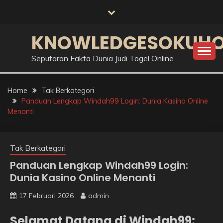
Skip
to
content
KNOWLEDGESOKUH
Seputaran Fakta Dunia Judi Togel Online
Home
Tak Berkategori
Panduan Lengkap Windah99 Login: Dunia Kasino Online
Menanti
Tak Berkategori
Panduan Lengkap Windah99 Login:
Dunia Kasino Online Menanti
17 Februari 2026
admin
Selamat Datang di Windah99: