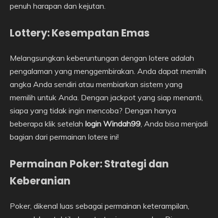
penuh harapan dan kejutan.
Lottery: Kesempatan Emas
Melangsungkan keberuntungan dengan lotere adalah
pengalaman yang menggembirakan. Anda dapat memilih
angka Anda sendiri atau membiarkan sistem yang
memilih untuk Anda. Dengan jackpot yang siap menanti,
siapa yang tidak ingin mencoba? Dengan hanya
beberapa klik setelah
login Windah99
, Anda bisa menjadi
bagian dari permainan lotere ini!
Permainan Poker: Strategi dan
Keberanian
Poker, dikenal luas sebagai permainan keterampilan,