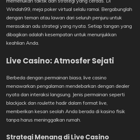
memerlukan taktik dan strategi yang cerdas. Di
Windah99, meja poker virtual selalu ramai. Bergabunglah
dengan teman atau lawan dari seluruh penjuru untuk
merasakan adu strategi yang nyata. Setiap tangan yang
dibagikan adalah kesempatan untuk menunjukkan
keahlian Anda.
Live Casino: Atmosfer Sejati
Berbeda dengan permainan biasa, live casino
menawarkan pengalaman mendebarkan dengan dealer
nyata dan interaksi langsung. Jenis permainan seperti
blackjack dan roulette hadir dalam format live,
memberikan kesan seolah Anda berada di kasino fisik
tanpa harus meninggalkan rumah.
Strategi Menang di Live Casino