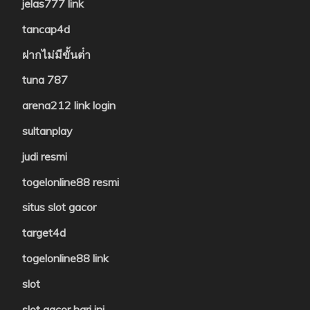
jelas777 link
tancap4d
ฝากไม่มีขั้นต่ํา
tuna 787
arena212 link login
sultanplay
judi resmi
togelonline88 resmi
situs slot gacor
target4d
togelonline88 link
slot
slot gacor hari ini