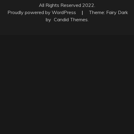
All Rights Reserved 2022.
Proudly powered by WordPress
|
Theme: Fairy Dark
by
Candid Themes
.