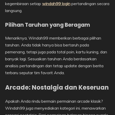
kegembiraan setiap
windah99 login
pertandingan secara
langsung.
Pilihan Taruhan yang Beragam
Menariknya, Windah99 memberikan berbagai pilihan
taruhan. Anda tidak hanya bisa bertaruh pada
pemenang, tetapi juga pada total poin, kartu kuning, dan
banyak lagi. Sesuaikan taruhan Anda berdasarkan
analisis pertandingan dan tetap update dengan berita
terbaru seputar tim favorit Anda.
Arcade: Nostalgia dan Keseruan
Apakah Anda rindu bermain permainan arcade klasik?
Windah99 juga menyediakan kategori ini, menawarkan