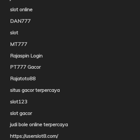
slot online
DAN777
slot
MT777
Rajaspin Login
PT777 Gacor
Rajatoto88
situs gacor terpercaya
slot123
slot gacor
judi bole online terpercaya
https://userslot8.com/