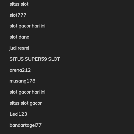
situs slot
slot777
slot gacor hari ini
slot dana
judi resmi
SITUS SUPER59 SLOT
arena212
musang178
slot gacor hari ini
situs slot gacor
Leci123
bandartogel77