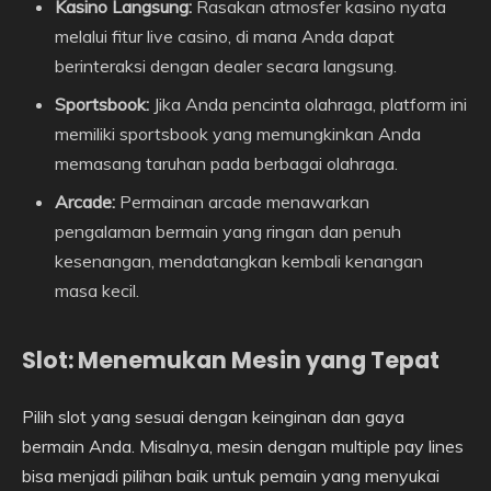
Kasino Langsung:
Rasakan atmosfer kasino nyata
melalui fitur live casino, di mana Anda dapat
berinteraksi dengan dealer secara langsung.
Sportsbook:
Jika Anda pencinta olahraga, platform ini
memiliki sportsbook yang memungkinkan Anda
memasang taruhan pada berbagai olahraga.
Arcade:
Permainan arcade menawarkan
pengalaman bermain yang ringan dan penuh
kesenangan, mendatangkan kembali kenangan
masa kecil.
Slot: Menemukan Mesin yang Tepat
Pilih slot yang sesuai dengan keinginan dan gaya
bermain Anda. Misalnya, mesin dengan multiple pay lines
bisa menjadi pilihan baik untuk pemain yang menyukai