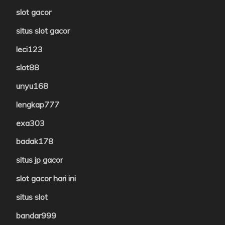
slot gacor
situs slot gacor
leci123
slot88
unyu168
lengkap777
exa303
badak178
situs jp gacor
slot gacor hari ini
situs slot
bandar999