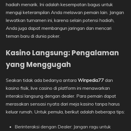
hadiah menarik. Ini adalah kesempatan bagus untuk
menguji keterampilan Anda melawan pemain lain. Jangan
lewatkan turnamen ini, karena selain potensi hadiah,
Anda juga dapat membangun jaringan dan mencari
teman baru di dunia poker.
Kasino Langsung: Pengalaman
yang Menggugah
Seakan tidak ada bedanya antara
Winpedia77
dan
kasino fisik, live casino di platform ini menawarkan
interaksi langsung dengan dealer. Para pemain dapat
merasakan sensasi nyata dari meja kasino tanpa harus
keluar rumah. Untuk pemula, berikut adalah beberapa tips:
Berinteraksi dengan Dealer: Jangan ragu untuk