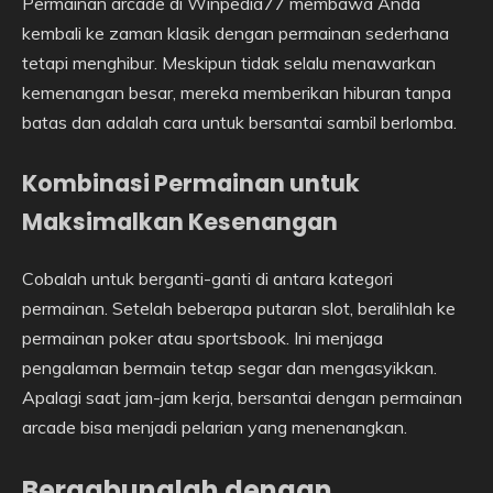
Permainan arcade di Winpedia77 membawa Anda
kembali ke zaman klasik dengan permainan sederhana
tetapi menghibur. Meskipun tidak selalu menawarkan
kemenangan besar, mereka memberikan hiburan tanpa
batas dan adalah cara untuk bersantai sambil berlomba.
Kombinasi Permainan untuk
Maksimalkan Kesenangan
Cobalah untuk berganti-ganti di antara kategori
permainan. Setelah beberapa putaran slot, beralihlah ke
permainan poker atau sportsbook. Ini menjaga
pengalaman bermain tetap segar dan mengasyikkan.
Apalagi saat jam-jam kerja, bersantai dengan permainan
arcade bisa menjadi pelarian yang menenangkan.
Bergabunglah dengan