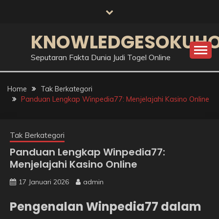
Skip
to
content
KNOWLEDGESOKUH
Seputaran Fakta Dunia Judi Togel Online
Home
Tak Berkategori
Panduan Lengkap Winpedia77: Menjelajahi Kasino Online
Tak Berkategori
Panduan Lengkap Winpedia77:
Menjelajahi Kasino Online
17 Januari 2026
admin
Pengenalan Winpedia77 dalam