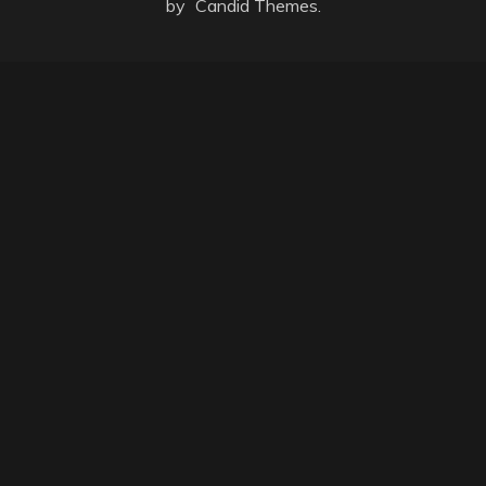
by
Candid Themes
.