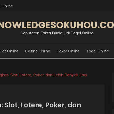
 Online
NOWLEDGESOKUHOU.C
Seputaran Fakta Dunia Judi Togel Online
Slot Online
Casino Online
Poker Online
Togel Online
n: Slot, Lotere, Poker, dan Lebih Banyak Lagi
lot, Lotere, Poker, dan