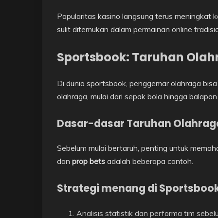
Popularitas kasino langsung terus meningka
sulit ditemukan dalam permainan online tradisio
Sportsbook: Taruhan Olah
Di dunia sportsbook, penggemar olahraga bis
olahraga, mulai dari sepak bola hingga balapan
Dasar-dasar Taruhan Olahrag
Sebelum mulai bertaruh, penting untuk memaha
dan
prop bets
adalah beberapa contoh.
Strategi menang di Sportsboo
Analisis statistik dan performa tim sebel