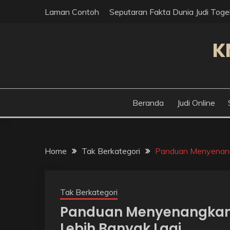
Skip
Laman Contoh
Seputaran Fakta Dunia Judi Togel
to
content
K
Beranda
Judi Online
Home
Tak Berkategori
Panduan Menyenangka
Tak Berkategori
Panduan Menyenangkan: S
Lebih Banyak Lagi