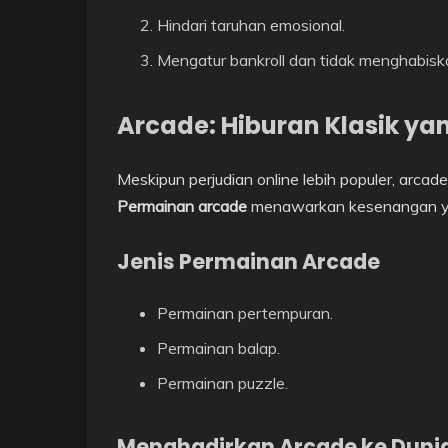
Hindari taruhan emosional.
Mengatur bankroll dan tidak menghabisk
Arcade: Hiburan Klasik 
Meskipun perjudian online lebih populer, arcad
Permainan arcade
menawarkan kesenangan yang
Jenis Permainan Arcade
Permainan pertempuran.
Permainan balap.
Permainan puzzle.
Menghadirkan Arcade ke Dunia