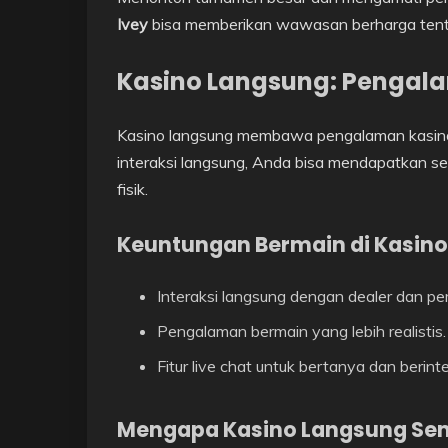
Ivey
bisa memberikan wawasan berharga ten
Kasino Langsung: Penga
Kasino langsung membawa pengalaman kasino
interaksi langsung, Anda bisa mendapatkan se
fisik.
Keuntungan Bermain di Kasin
Interaksi langsung dengan dealer dan pem
Pengalaman bermain yang lebih realistis.
Fitur live chat untuk bertanya dan berinte
Mengapa Kasino Langsung Sem