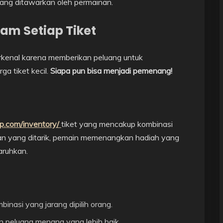
ang ditawarkan oleh permainan.
am Setiap Tiket
erkenal karena memberikan peluang untuk
a tiket kecil.
Siapa pun bisa menjadi pemenang!
p.com/inventory/
tiket yang mencakup kombinasi
an yang ditarik, pemain memenangkan hadiah yang
aruhkan.
binasi yang jarang dipilih orang.
n peluang menang yang lebih baik.