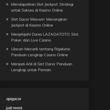
Mendapatkan Slot Jackpot: Strategi
untuk Sukses di Kasino Online
Slot Gacor Maxwin: Menangkan
Jackpot di Kasino Online
Menjelajahi Dunia LAZADATOTO: Slot,
Poker, dan Live Casino
Ulasan Menarik tentang Rajakete:
Panduan Lengkap Casino Online
Menjadi Ahli di Slot Dana: Panduan
Lengkap untuk Pemain
apigacor
judi resmi