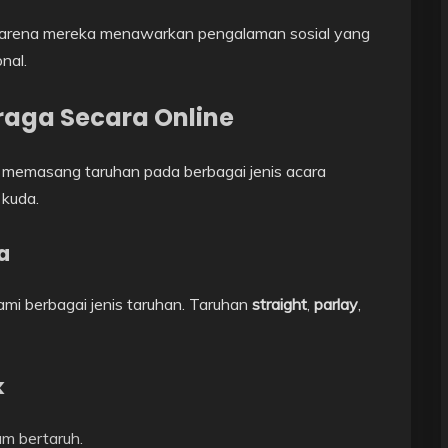
t karena mereka menawarkan pengalaman sosial yang
nal.
raga Secara Online
a memasang taruhan pada berbagai jenis acara
 kuda.
a
mi berbagai jenis taruhan. Taruhan
straight
,
parlay
,
k
um bertaruh.