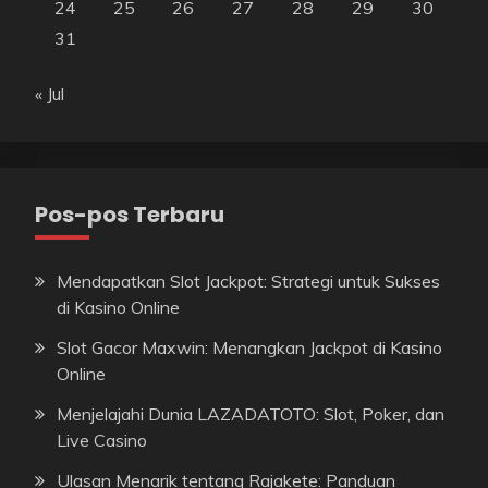
24
25
26
27
28
29
30
31
« Jul
Pos-pos Terbaru
Mendapatkan Slot Jackpot: Strategi untuk Sukses
di Kasino Online
Slot Gacor Maxwin: Menangkan Jackpot di Kasino
Online
Menjelajahi Dunia LAZADATOTO: Slot, Poker, dan
Live Casino
Ulasan Menarik tentang Rajakete: Panduan