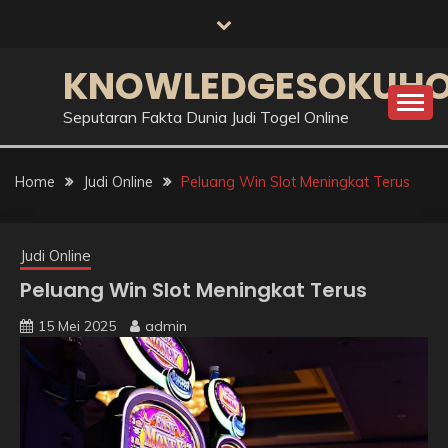
Skip
to
content
KNOWLEDGESOKUH
Seputaran Fakta Dunia Judi Togel Online
Home
Judi Online
Peluang Win Slot Meningkat Terus
Judi Online
Peluang Win Slot Meningkat Terus
15 Mei 2025
admin