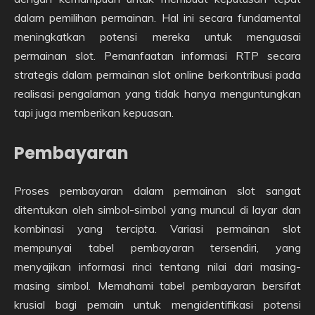
dalam pemilihan permainan. Hal ini secara fundamental
meningkatkan potensi mereka untuk menguasai
permainan slot. Pemanfaatan informasi RTP secara
strategis dalam permainan slot online berkontribusi pada
realisasi pengalaman yang tidak hanya menguntungkan
tapi juga memberikan kepuasan.
Pembayaran
Proses pembayaran dalam permainan slot sangat
ditentukan oleh simbol-simbol yang muncul di layar dan
kombinasi yang tercipta. Variasi permainan slot
mempunyai tabel pembayaran tersendiri, yang
menyajikan informasi rinci tentang nilai dari masing-
masing simbol. Memahami tabel pembayaran bersifat
krusial bagi pemain untuk mengidentifikasi potensi