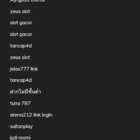
zeus slot
slot gacor
slot gacor
tancap4d
zeus slot
jelas777 link
tancap4d
ฝากไม่มีขั้นต่ํา
tuna 787
arena212 link login
sultanplay
judi resmi