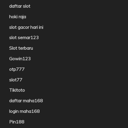
daftar slot
hoki raja
slot gacor hari ini
slot semar123
Slot terbaru
Gowin123
otp777
slot77
Tikitoto
daftar maha168
login maha168
Pin188