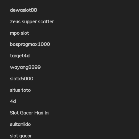
dewaslot88
zeus supper scatter
mpo slot
bospragmax1000
target4d
wayang8899
slotx5000
situs toto
4d
Slot Gacor Hari Ini
sultanlido
slot gacor