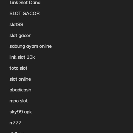
Link Slot Dana
SLOT GACOR
slot88
slot gacor
sabung ayam online
link slot 10k
toto slot
slot online
abadicash
mpo slot
sky99 apk
rr777