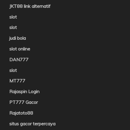
JKT88 link alternatif
slot
slot
judi bola
slot online
DAN777
slot
MT777
Rajaspin Login
PT777 Gacor
Rajatoto88
situs gacor terpercaya