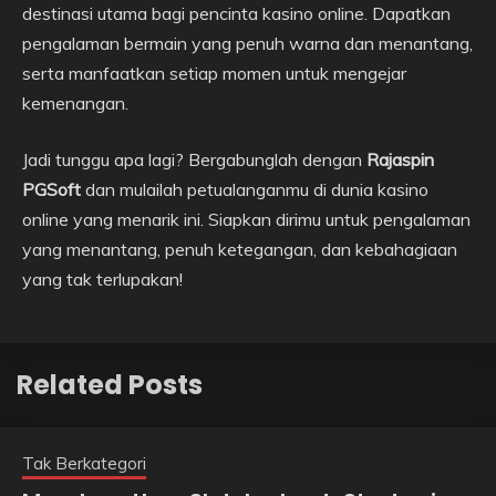
destinasi utama bagi pencinta kasino online. Dapatkan
pengalaman bermain yang penuh warna dan menantang,
serta manfaatkan setiap momen untuk mengejar
kemenangan.
Jadi tunggu apa lagi? Bergabunglah dengan
Rajaspin
PGSoft
dan mulailah petualanganmu di dunia kasino
online yang menarik ini. Siapkan dirimu untuk pengalaman
yang menantang, penuh ketegangan, dan kebahagiaan
yang tak terlupakan!
Related Posts
Tak Berkategori