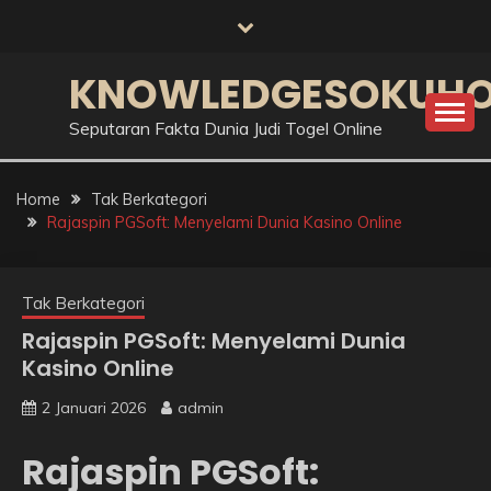
Skip
to
content
KNOWLEDGESOKUH
Seputaran Fakta Dunia Judi Togel Online
Home
Tak Berkategori
Rajaspin PGSoft: Menyelami Dunia Kasino Online
Tak Berkategori
Rajaspin PGSoft: Menyelami Dunia
Kasino Online
2 Januari 2026
admin
Rajaspin PGSoft: