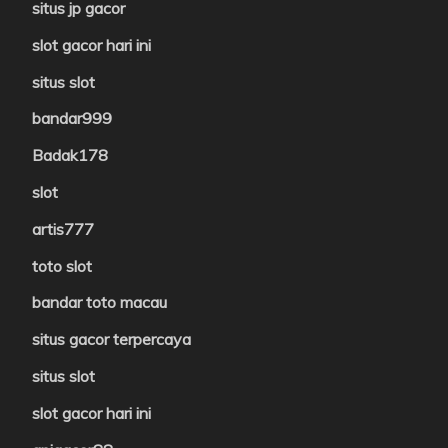
situs jp gacor
slot gacor hari ini
situs slot
bandar999
Badak178
slot
artis777
toto slot
bandar toto macau
situs gacor terpercaya
situs slot
slot gacor hari ini