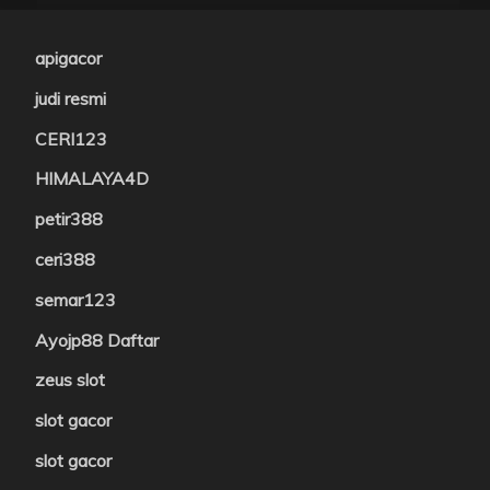
apigacor
judi resmi
CERI123
HIMALAYA4D
petir388
ceri388
semar123
Ayojp88 Daftar
zeus slot
slot gacor
slot gacor