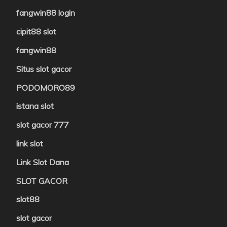
fangwin88 login
cipit88 slot
fangwin88
Situs slot gacor
PODOMORO89
istana slot
slot gacor 777
link slot
Link Slot Dana
SLOT GACOR
slot88
slot gacor