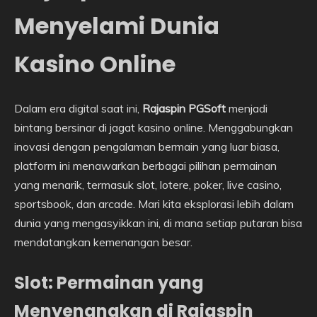
Menyelami Dunia
Kasino Online
Dalam era digital saat ini,
Rajaspin PGSoft
menjadi
bintang bersinar di jagat kasino online. Menggabungkan
inovasi dengan pengalaman bermain yang luar biasa,
platform ini menawarkan berbagai pilihan permainan
yang menarik, termasuk slot, lotere, poker, live casino,
sportsbook, dan arcade. Mari kita eksplorasi lebih dalam
dunia yang mengasyikkan ini, di mana setiap putaran bisa
mendatangkan kemenangan besar.
Slot: Permainan yang
Menyenangkan di Rajaspin