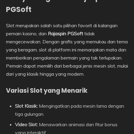
PGSoft
Slot merupakan salah satu pilihan favorit di kalangan
pemain kasino, dan
Rajaspin PGSoft
tidak
mengecewakan. Dengan grafis yang memukau dan tema
yang beragam, slot di platform ini memanjakan mata dan
memberikan pengalaman bermain yang tak terlupakan.
Pemain dapat memilih dari berbagai jenis mesin slot, mulai
dari yang klasik hingga yang modern.
Variasi Slot yang Menarik
Slot Klasik:
Mengingatkan pada mesin lama dengan
tiga gulungan.
Video Slot:
Menawarkan animasi dan fitur bonus
yang interaktif.