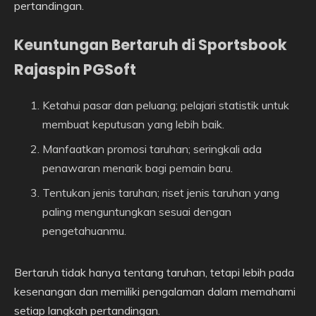
pertandingan.
Keuntungan Bertaruh di Sportsbook
Rajaspin PGSoft
Ketahui pasar dan peluang; pelajari statistik untuk
membuat keputusan yang lebih baik.
Manfaatkan promosi taruhan; seringkali ada
penawaran menarik bagi pemain baru.
Tentukan jenis taruhan; riset jenis taruhan yang
paling menguntungkan sesuai dengan
pengetahuanmu.
Bertaruh tidak hanya tentang taruhan, tetapi lebih pada
kesenangan dan memiliki pengalaman dalam memahami
setiap langkah pertandingan.