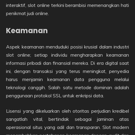
interaktif, slot online terkini berambisi memenangkan hati
penikmat judi online.
Keamanan
Aspek keamanan menduduki posisi krusial dalam industri
slot online; setiap individu mengharapkan keamanan
informasi pribadi dan finansial mereka. Di era digital saat
ini, dengan transaksi yang terus meningkat, penyedia
harus menjamin keamanan data pengguna melalui
teknologi canggih. Salah satu metode dominan adalah
penggunaan protokol SSL untuk enkripsi data.
Lisensi yang dikeluarkan oleh otoritas perjudian kredibel
sangatlah vital, bertindak sebagai jaminan atas
operasional situs yang adil dan transparan. Slot modern