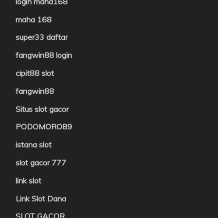
login maha168
maha 168
super33 daftar
fangwin88 login
cipit88 slot
fangwin88
Situs slot gacor
PODOMORO89
istana slot
slot gacor 777
link slot
Link Slot Dana
SLOT GACOR