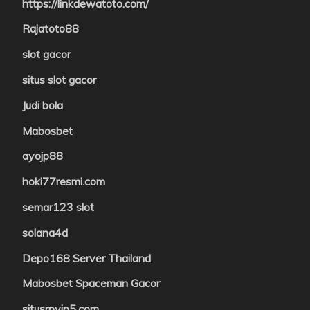
https://linkdewatoto.com/
Rajatoto88
slot gacor
situs slot gacor
Judi bola
Mabosbet
ayojp88
hoki77resmi.com
semar123 slot
solana4d
Depo168 Server Thailand
Mabosbet Spaceman Gacor
situsrpvip5.com