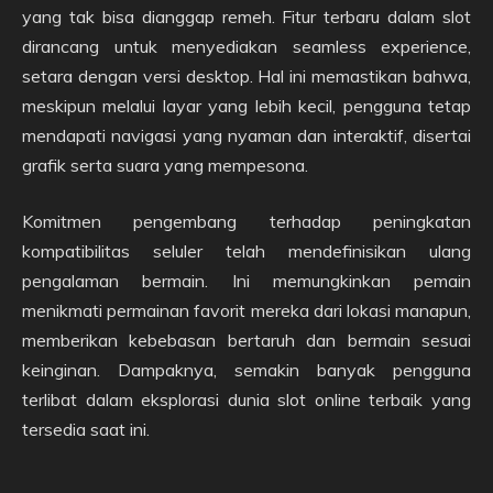
yang tak bisa dianggap remeh. Fitur terbaru dalam slot
dirancang untuk menyediakan seamless experience,
setara dengan versi desktop. Hal ini memastikan bahwa,
meskipun melalui layar yang lebih kecil, pengguna tetap
mendapati navigasi yang nyaman dan interaktif, disertai
grafik serta suara yang mempesona.
Komitmen pengembang terhadap peningkatan
kompatibilitas seluler telah mendefinisikan ulang
pengalaman bermain. Ini memungkinkan pemain
menikmati permainan favorit mereka dari lokasi manapun,
memberikan kebebasan bertaruh dan bermain sesuai
keinginan. Dampaknya, semakin banyak pengguna
terlibat dalam eksplorasi dunia slot online terbaik yang
tersedia saat ini.