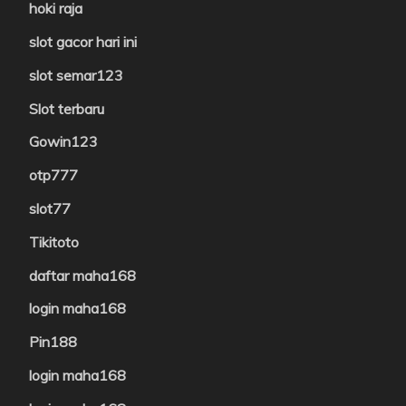
hoki raja
slot gacor hari ini
slot semar123
Slot terbaru
Gowin123
otp777
slot77
Tikitoto
daftar maha168
login maha168
Pin188
login maha168