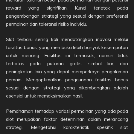
reward yang signifikan. Kunci terletak pada
pengembangan strategi yang sesuai dengan preferensi
permainan dan toleransi risiko individu.
Slot terbaru sering kali mendatangkan inovasi melalui
fasilitas bonus, yang membuka lebih banyak kesempatan
untuk menang. Fasilitas ini termasuk, namun tidak
terbatas pada, putaran gratis, simbol liar, dan
peningkatan lain yang dapat memperkaya pengalaman
pemain. Mengoptimalkan penggunaan fasilitas bonus
sesuai dengan strategi yang dikembangkan adalah
esensial untuk memaksimalkan hasil.
Pemahaman terhadap variasi permainan yang ada pada
slot merupakan faktor determinan dalam merancang
strategi. Mengetahui karakteristik spesifik slot