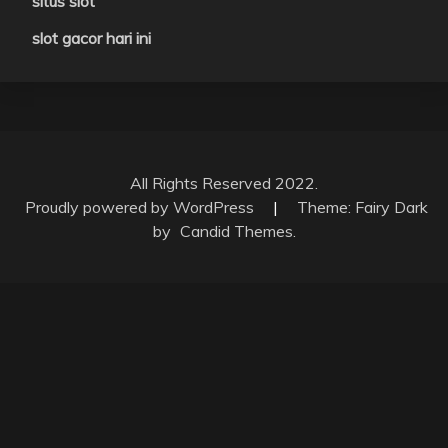
situs slot
slot gacor hari ini
All Rights Reserved 2022.
Proudly powered by WordPress
|
Theme: Fairy Dark
by
Candid Themes
.