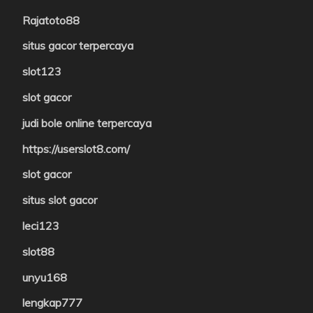
Rajatoto88
situs gacor terpercaya
slot123
slot gacor
judi bole online terpercaya
https://userslot8.com/
slot gacor
situs slot gacor
leci123
slot88
unyu168
lengkap777