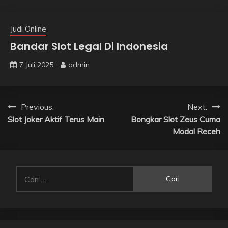
Judi Online
Bandar Slot Legal Di Indonesia
7 Juli 2025
admin
Navigasi
Previous:
Next:
Slot Joker Aktif Terus Main
Bongkar Slot Zeus Cuma
pos
Modal Receh
Cari
untuk: