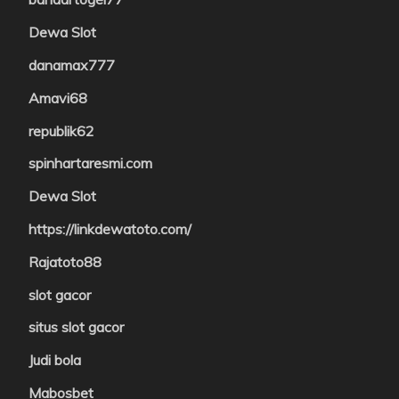
Dewa Slot
danamax777
Amavi68
republik62
spinhartaresmi.com
Dewa Slot
https://linkdewatoto.com/
Rajatoto88
slot gacor
situs slot gacor
Judi bola
Mabosbet