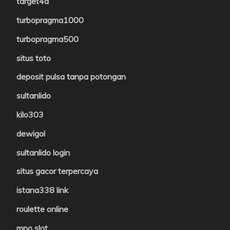
target4d
turbopragma1000
turbopragma500
situs toto
deposit pulsa tanpa potongan
sultanlido
kilo303
dewigol
sultanlido login
situs gacor terpercaya
istana338 link
roulette online
mpo slot