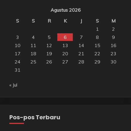
Agustus 2026
S
S
R
K
J
S
M
1
2
3
4
5
6
7
8
9
10
11
12
13
14
15
16
17
18
19
20
21
22
23
24
25
26
27
28
29
30
31
« Jul
Pos-pos Terbaru