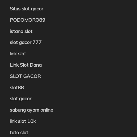
Situs slot gacor
PODOMORO89
istana slot
slot gacor 777
link slot
Link Slot Dana
SLOT GACOR
slot88
slot gacor
sabung ayam online
link slot 10k
toto slot