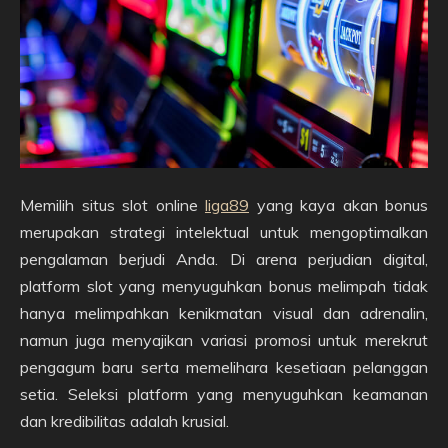
Memilih situs slot online
liga89
yang kaya akan bonus
merupakan strategi intelektual untuk mengoptimalkan
pengalaman berjudi Anda. Di arena perjudian digital,
platform slot yang menyuguhkan bonus melimpah tidak
hanya melimpahkan kenikmatan visual dan adrenalin,
namun juga menyajikan variasi promosi untuk merekrut
pengagum baru serta memelihara kesetiaan pelanggan
setia. Seleksi platform yang menyuguhkan keamanan
dan kredibilitas adalah krusial.