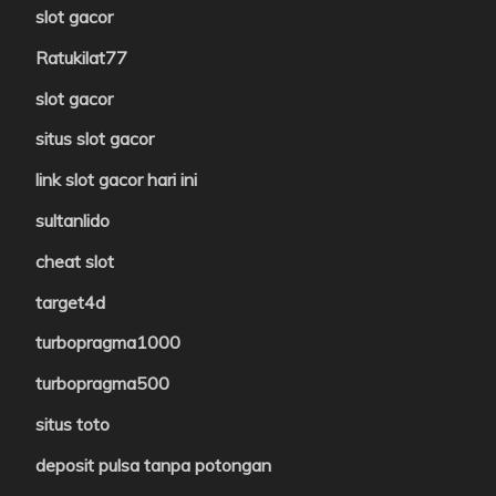
slot gacor
Ratukilat77
slot gacor
situs slot gacor
link slot gacor hari ini
sultanlido
cheat slot
target4d
turbopragma1000
turbopragma500
situs toto
deposit pulsa tanpa potongan