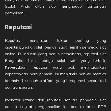
Stabil, Anda akan siap menghadapi tantangan
permainan.
Reputasi
Reputasi merupakan faktor penting yang
dipertimbangkan oleh pemain saat memilih penyedia slot
online. Di industri yang penuh persaingan, reputasi slot
Pragmatic diakui sebagai salah satu yang terbaik.
Keberadaan reputasi yang baik meningkatkan
kepercayaan para pemain. Ini menjamin bahwa mereka
bermain di sebuah platform yang beroperasi secara adil
dan transparan.
Indikator utama dari reputasi sebuah penyedia slot
adalah tingkat pengembalian ke pemain atau RTP