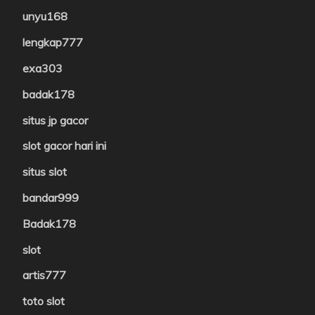
unyu168
lengkap777
exa303
badak178
situs jp gacor
slot gacor hari ini
situs slot
bandar999
Badak178
slot
artis777
toto slot