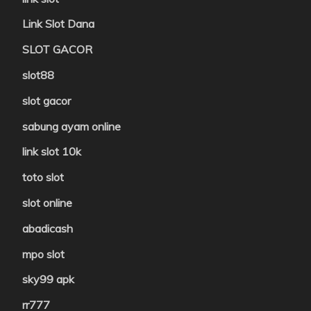
Link Slot Dana
SLOT GACOR
slot88
slot gacor
sabung ayam online
link slot 10k
toto slot
slot online
abadicash
mpo slot
sky99 apk
rr777