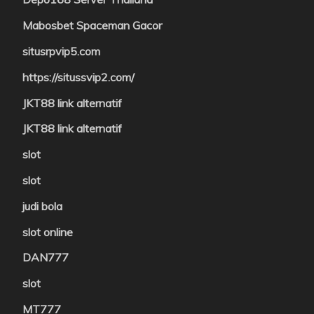
Mabosbet Spaceman Gacor
situsrpvip5.com
https://situssvip2.com/
JKT88 link alternatif
JKT88 link alternatif
slot
slot
judi bola
slot online
DAN777
slot
MT777