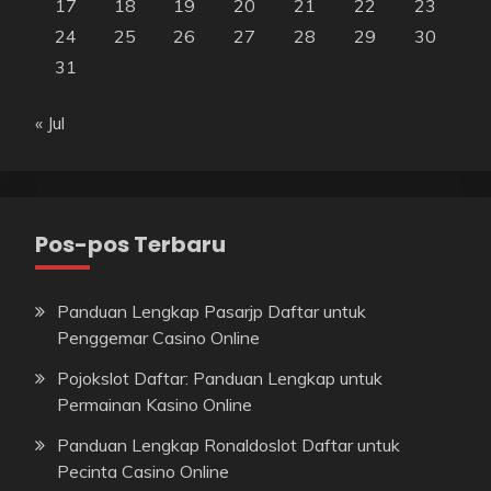
17
18
19
20
21
22
23
24
25
26
27
28
29
30
31
« Jul
Pos-pos Terbaru
Panduan Lengkap Pasarjp Daftar untuk
Penggemar Casino Online
Pojokslot Daftar: Panduan Lengkap untuk
Permainan Kasino Online
Panduan Lengkap Ronaldoslot Daftar untuk
Pecinta Casino Online