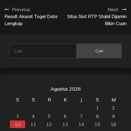
Navigasi
Previous:
Next:
Result Akurat Togel Data
Situs Slot RTP Stabil Dijamin
pos
Lengkap
Bikin Cuan
Cari
untuk:
Agustus 2026
S
S
R
K
J
S
M
1
2
3
4
5
6
7
8
9
10
11
12
13
14
15
16