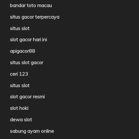
bandar toto macau
situs gacor terpercaya
situs slot
slot gacor hari ini
apigacor88
situs slot gacor
ceri 123
situs slot
slot gacor resmi
slot hoki
dewa slot
sabung ayam online