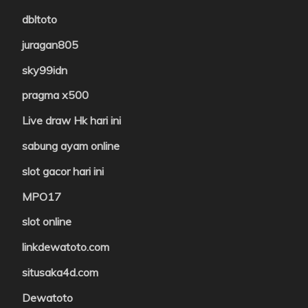
dbltoto
juragan805
sky99idn
pragma x500
Live draw Hk hari ini
sabung ayam online
slot gacor hari ini
MPO17
slot online
linkdewatoto.com
situsaka4d.com
Dewatoto