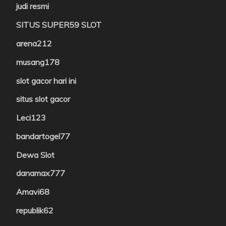
judi resmi
SITUS SUPER59 SLOT
arena212
musang178
slot gacor hari ini
situs slot gacor
Leci123
bandartogel77
Dewa Slot
danamax777
Amavi68
republik62