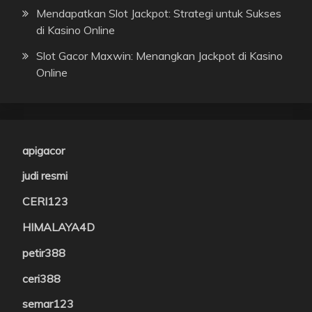
Mendapatkan Slot Jackpot: Strategi untuk Sukses
di Kasino Online
Slot Gacor Maxwin: Menangkan Jackpot di Kasino
Online
apigacor
judi resmi
CERI123
HIMALAYA4D
petir388
ceri388
semar123