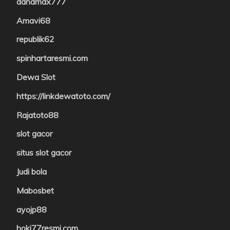
danamax777
Amavi68
republik62
spinhartaresmi.com
Dewa Slot
https://linkdewatoto.com/
Rajatoto88
slot gacor
situs slot gacor
Judi bola
Mabosbet
ayojp88
hoki77resmi.com