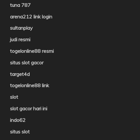
tuna 787
arena212 link login
sultanplay
judi resmi
togelonline88 resmi
situs slot gacor
target4d
togelonline88 link
slot
slot gacor hari ini
indo62
situs slot