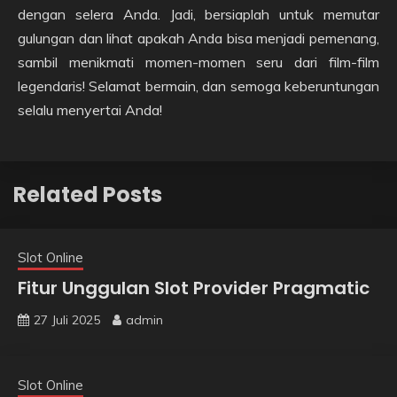
dengan selera Anda. Jadi, bersiaplah untuk memutar
gulungan dan lihat apakah Anda bisa menjadi pemenang,
sambil menikmati momen-momen seru dari film-film
legendaris! Selamat bermain, dan semoga keberuntungan
selalu menyertai Anda!
Related Posts
Slot Online
Fitur Unggulan Slot Provider Pragmatic
27 Juli 2025
admin
Slot Online