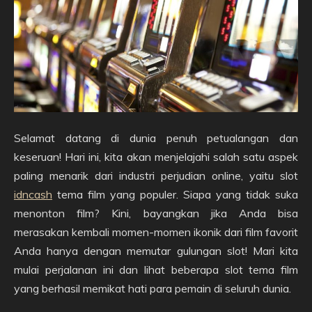
Selamat datang di dunia penuh petualangan dan
keseruan! Hari ini, kita akan menjelajahi salah satu aspek
paling menarik dari industri perjudian online, yaitu slot
idncash
tema film yang populer. Siapa yang tidak suka
menonton film? Kini, bayangkan jika Anda bisa
merasakan kembali momen-momen ikonik dari film favorit
Anda hanya dengan memutar gulungan slot! Mari kita
mulai perjalanan ini dan lihat beberapa slot tema film
yang berhasil memikat hati para pemain di seluruh dunia.