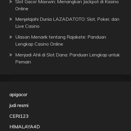
Slot Gacor Maxwin: Menangkan Jackpot di Kasino
Online
Menjelajahi Dunia LAZADATOTO: Slot, Poker, dan
Live Casino
Ulasan Menarik tentang Rajakete: Panduan
Lengkap Casino Online
Menjadi Ahli di Slot Dana: Panduan Lengkap untuk
Pemain
apigacor
judi resmi
CERI123
HIMALAYA4D