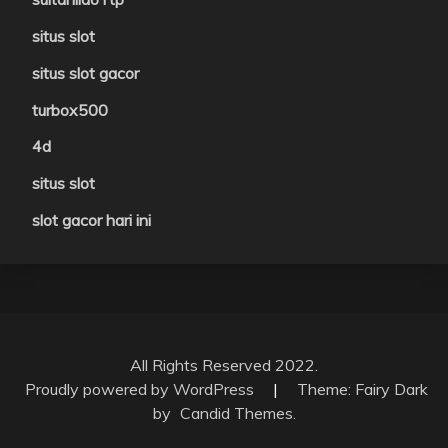
situs slot
situs slot gacor
turbox500
4d
situs slot
slot gacor hari ini
All Rights Reserved 2022.
Proudly powered by WordPress
|
Theme: Fairy Dark
by
Candid Themes
.