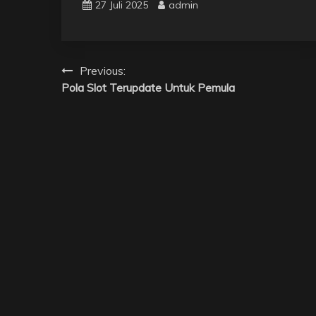
27 Juli 2025
admin
Navigasi
Previous:
Pola Slot Terupdate Untuk Pemula
pos