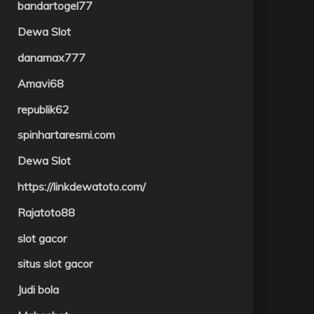
bandartogel77
Dewa Slot
danamax777
Amavi68
republik62
spinhartaresmi.com
Dewa Slot
https://linkdewatoto.com/
Rajatoto88
slot gacor
situs slot gacor
Judi bola