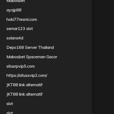
Mabosbet
ayojp88
hoki77resmi.com
semar123 slot
solana4d
Depo168 Server Thailand
Mabosbet Spaceman Gacor
situsrpvip5.com
https://situssvip2.com/
JKT88 link alternatif
JKT88 link alternatif
slot
slot