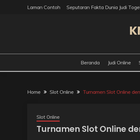
Skip
Laman Contoh
Seputaran Fakta Dunia Judi Togel
to
content
K
Beranda
Judi Online
Home
Slot Online
Turnamen Slot Online den
Slot Online
Turnamen Slot Online de