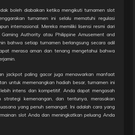
idak boleh diabaikan ketika mengikuti turnamen slot
lenggarakan turnamen ini selalu mematuhi regulasi
pun internasional. Mereka memiliki lisensi resmi dari
lta Gaming Authority atau Philippine Amusement and
in bahwa setiap turnamen berlangsung secara adil
 dapat merasa aman dan tenang mengetahui bahwa
erjamin.
gan jackpot paling gacor juga menawarkan manfaat
tan untuk memenangkan hadiah besar, turnamen ini
lebih intens dan kompetitif. Anda dapat mengasah
n strategi kemenangan, dan tentunya, merasakan
suasana yang penuh semangat. Ini adalah cara yang
rmainan slot Anda dan meningkatkan peluang Anda