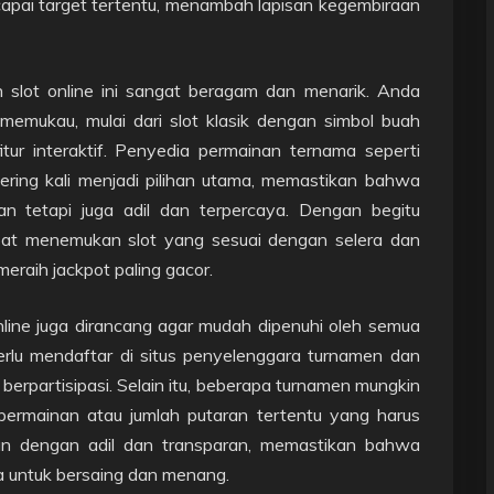
pai target tertentu, menambah lapisan kegembiraan
slot online ini sangat beragam dan menarik. Anda
emukau, mulai dari slot klasik dengan simbol buah
tur interaktif. Penyedia permainan ternama seperti
ering kali menjadi pilihan utama, memastikan bahwa
n tetapi juga adil dan terpercaya. Dengan begitu
apat menemukan slot yang sesuai dengan selera dan
eraih jackpot paling gacor.
nline juga dirancang agar mudah dipenuhi oleh semua
rlu mendaftar di situs penyelenggara turnamen dan
erpartisipasi. Selain itu, beberapa turnamen mungkin
 permainan atau jumlah putaran tertentu yang harus
usun dengan adil dan transparan, memastikan bahwa
a untuk bersaing dan menang.