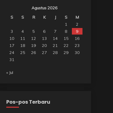
Agustus 2026
S
S
R
K
J
S
M
1
2
3
4
5
6
7
8
9
10
11
12
13
14
15
16
17
18
19
20
21
22
23
24
25
26
27
28
29
30
31
« Jul
Pos-pos Terbaru