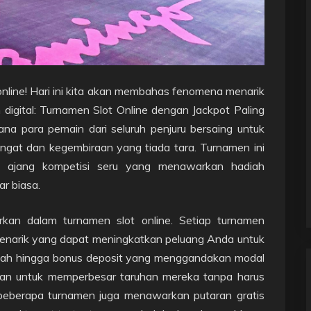
nline! Hari ini kita akan membahas fenomena menarik
igital: Turnamen Slot Online dengan Jackpot Paling
na para pemain dari seluruh penjuru bersaing untuk
mangat dan kegembiraan yang tiada tara. Turnamen ini
n ajang kompetisi seru yang menawarkan hadiah
r biasa.
rkan dalam turnamen slot online. Setiap turnamen
menarik yang dapat meningkatkan peluang Anda untuk
pah hingga bonus deposit yang menggandakan modal
tan untuk memperbesar taruhan mereka tanpa harus
, beberapa turnamen juga menawarkan putaran gratis