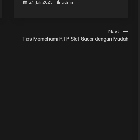
24 Juli 2025
admin
Next:
Tips Memahami RTP Slot Gacor dengan Mudah