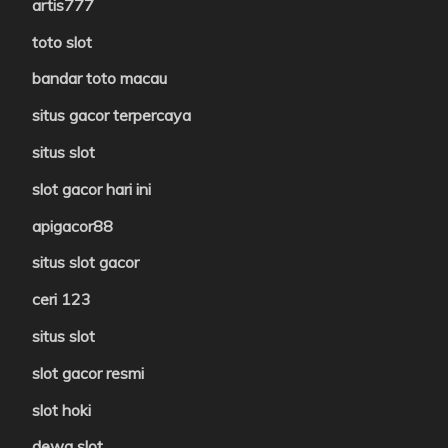
artis777
toto slot
bandar toto macau
situs gacor terpercaya
situs slot
slot gacor hari ini
apigacor88
situs slot gacor
ceri 123
situs slot
slot gacor resmi
slot hoki
dewa slot