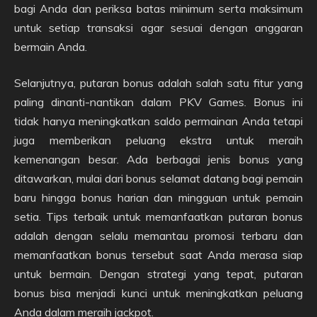
bagi Anda dan periksa batas minimum serta maksimum
untuk setiap transaksi agar sesuai dengan anggaran
bermain Anda.
Selanjutnya, putaran bonus adalah salah satu fitur yang
paling dinanti-nantikan dalam PKV Games. Bonus ini
tidak hanya meningkatkan saldo permainan Anda tetapi
juga memberikan peluang ekstra untuk meraih
kemenangan besar. Ada berbagai jenis bonus yang
ditawarkan, mulai dari bonus selamat datang bagi pemain
baru hingga bonus harian dan mingguan untuk pemain
setia. Tips terbaik untuk memanfaatkan putaran bonus
adalah dengan selalu memantau promosi terbaru dan
memanfaatkan bonus tersebut saat Anda merasa siap
untuk bermain. Dengan strategi yang tepat, putaran
bonus bisa menjadi kunci untuk meningkatkan peluang
Anda dalam meraih jackpot.