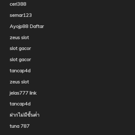
ceri388
semar123
Ayojp88 Daftar
zeus slot
slot gacor
slot gacor
tancap4d
zeus slot
jelas777 link
tancap4d
ฝากไม่มีขั้นต่ํา
tuna 787