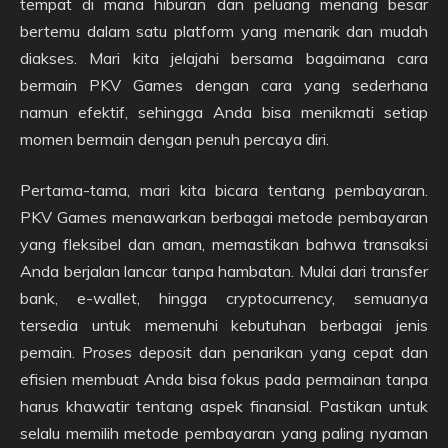
tempat di mana hiburan dan peluang menang besar
bertemu dalam satu platform yang menarik dan mudah
diakses. Mari kita jelajahi bersama bagaimana cara
bermain PKV Games dengan cara yang sederhana
namun efektif, sehingga Anda bisa menikmati setiap
momen bermain dengan penuh percaya diri.
Pertama-tama, mari kita bicara tentang pembayaran.
PKV Games menawarkan berbagai metode pembayaran
yang fleksibel dan aman, memastikan bahwa transaksi
Anda berjalan lancar tanpa hambatan. Mulai dari transfer
bank, e-wallet, hingga cryptocurrency, semuanya
tersedia untuk memenuhi kebutuhan berbagai jenis
pemain. Proses deposit dan penarikan yang cepat dan
efisien membuat Anda bisa fokus pada permainan tanpa
harus khawatir tentang aspek finansial. Pastikan untuk
selalu memilih metode pembayaran yang paling nyaman