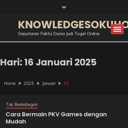
Skip
to
content
KNOWLEDGESOKUH
Seputaran Fakta Dunia Judi Togel Online
Hari:
16 Januari 2025
Home
2025
Januari
16
Tak Berkategori
Cara Bermain PKV Games dengan
Mudah