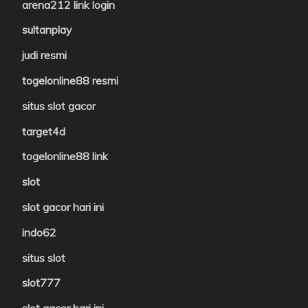
arena212 link login
sultanplay
judi resmi
togelonline88 resmi
situs slot gacor
target4d
togelonline88 link
slot
slot gacor hari ini
indo62
situs slot
slot777