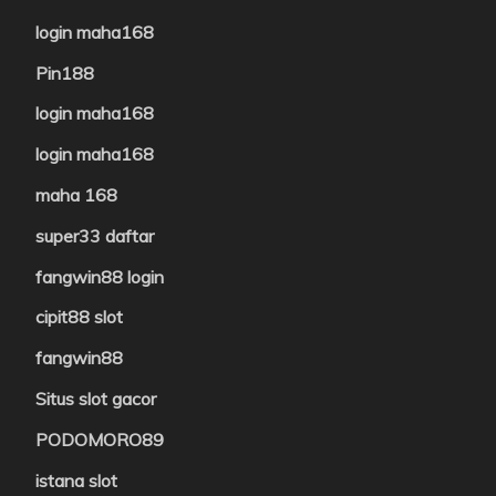
login maha168
Pin188
login maha168
login maha168
maha 168
super33 daftar
fangwin88 login
cipit88 slot
fangwin88
Situs slot gacor
PODOMORO89
istana slot