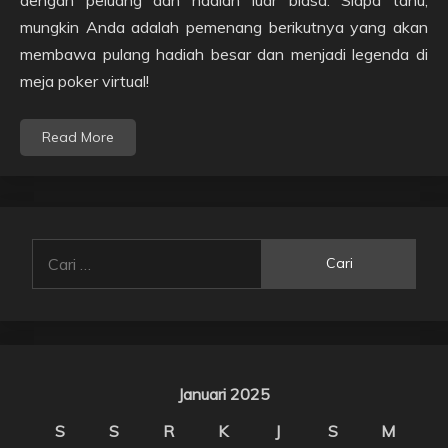
mungkin Anda adalah pemenang berikutnya yang akan
membawa pulang hadiah besar dan menjadi legenda di
meja poker virtual!
Read More
Cari
untuk:
Januari 2025
S
S
R
K
J
S
M