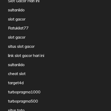
Slot Gacor Hari Ini
sultanlido
slot gacor
Ratukilat77
slot gacor
situs slot gacor
link slot gacor hari ini
sultanlido
cheat slot
target4d
turbopragma1000
turbopragma500
situs toto