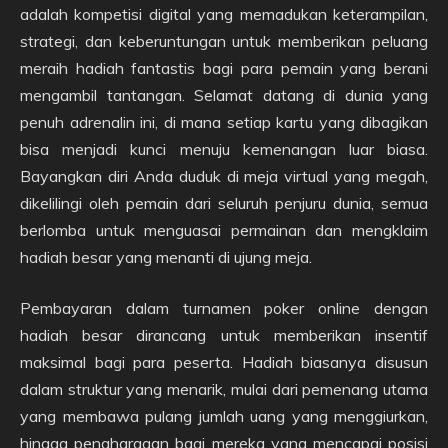
adalah kompetisi digital yang memadukan keterampilan,
strategi, dan keberuntungan untuk memberikan peluang
meraih hadiah fantastis bagi para pemain yang berani
mengambil tantangan. Selamat datang di dunia yang
penuh adrenalin ini, di mana setiap kartu yang dibagikan
bisa menjadi kunci menuju kemenangan luar biasa.
Bayangkan diri Anda duduk di meja virtual yang megah,
dikelilingi oleh pemain dari seluruh penjuru dunia, semua
berlomba untuk menguasai permainan dan mengklaim
hadiah besar yang menanti di ujung meja.
Pembayaran dalam turnamen poker online dengan
hadiah besar dirancang untuk memberikan insentif
maksimal bagi para peserta. Hadiah biasanya disusun
dalam struktur yang menarik, mulai dari pemenang utama
yang membawa pulang jumlah uang yang menggiurkan,
hingga penghargaan bagi mereka yang mencapai posisi