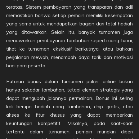
teratas. Sistem pembayaran yang transparan dan adil
memastikan bahwa setiap pemain memiliki kesempatan
yang sama untuk mendapatkan bagian dari total hadiah
yang ditawarkan. Selain itu, banyak turnamen juga
menawarkan pembayaran tambahan seperti uang tunai,
tiket ke turnamen eksklusif berikutnya, atau bahkan
perjalanan mewah, menambah daya tarik dan motivasi
bagi para peserta.
Putaran bonus dalam turnamen poker online bukan
hanya sekadar tambahan, tetapi elemen strategis yang
dapat mengubah jalannya permainan. Bonus ini sering
kali berupa hadiah uang tambahan, chip gratis, atau
akses ke fitur khusus yang dapat memberikan
keuntungan kompetitif. Misalnya, pada saat-saat
tertentu dalam turnamen, pemain mungkin diberi