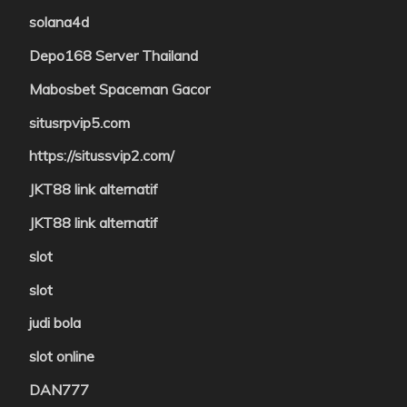
solana4d
Depo168 Server Thailand
Mabosbet Spaceman Gacor
situsrpvip5.com
https://situssvip2.com/
JKT88 link alternatif
JKT88 link alternatif
slot
slot
judi bola
slot online
DAN777