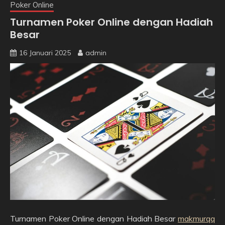
Poker Online
Turnamen Poker Online dengan Hadiah
Besar
16 Januari 2025
admin
Turnamen Poker Online dengan Hadiah Besar
makmurqq