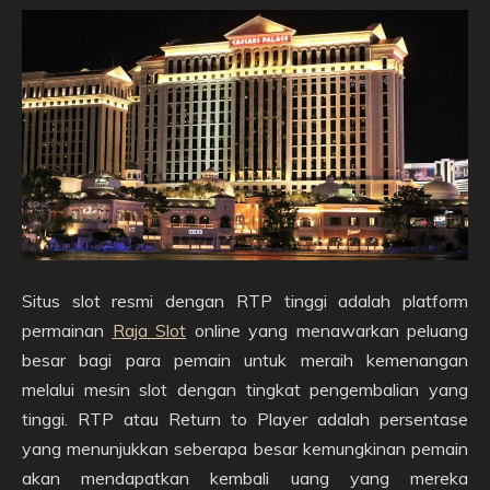
Situs slot resmi dengan RTP tinggi adalah platform
permainan
Raja Slot
online yang menawarkan peluang
besar bagi para pemain untuk meraih kemenangan
melalui mesin slot dengan tingkat pengembalian yang
tinggi. RTP atau Return to Player adalah persentase
yang menunjukkan seberapa besar kemungkinan pemain
akan mendapatkan kembali uang yang mereka