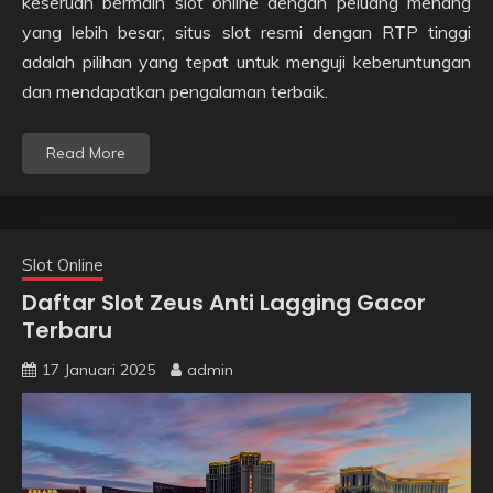
keseruan bermain slot online dengan peluang menang
yang lebih besar, situs slot resmi dengan RTP tinggi
adalah pilihan yang tepat untuk menguji keberuntungan
dan mendapatkan pengalaman terbaik.
Read More
Slot Online
Daftar Slot Zeus Anti Lagging Gacor
Terbaru
17 Januari 2025
admin