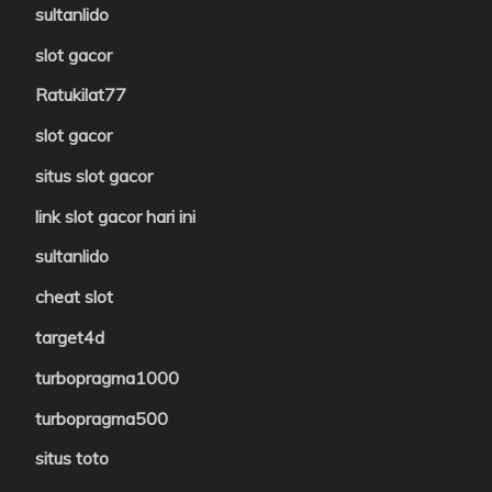
sultanlido
slot gacor
Ratukilat77
slot gacor
situs slot gacor
link slot gacor hari ini
sultanlido
cheat slot
target4d
turbopragma1000
turbopragma500
situs toto