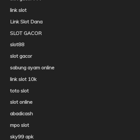
link slot
Link Slot Dana
SLOT GACOR
slot88
slot gacor
sabung ayam online
link slot 10k
toto slot
slot online
abadicash
mpo slot
sky99 apk