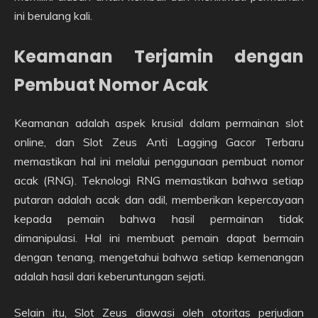
ini berulang kali.
Keamanan Terjamin dengan
Pembuat Nomor Acak
Keamanan adalah aspek krusial dalam permainan slot
online, dan Slot Zeus Anti Lagging Gacor Terbaru
memastikan hal ini melalui penggunaan pembuat nomor
acak (RNG). Teknologi RNG memastikan bahwa setiap
putaran adalah acak dan adil, memberikan kepercayaan
kepada pemain bahwa hasil permainan tidak
dimanipulasi. Hal ini membuat pemain dapat bermain
dengan tenang, mengetahui bahwa setiap kemenangan
adalah hasil dari keberuntungan sejati.
Selain itu, Slot Zeus diawasi oleh otoritas perjudian