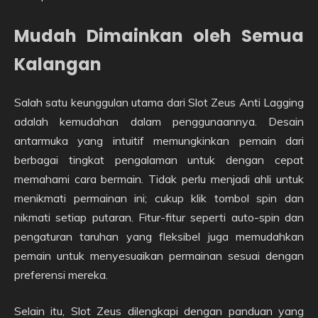
Mudah Dimainkan oleh Semua
Kalangan
Salah satu keunggulan utama dari Slot Zeus Anti Lagging
adalah kemudahan dalam penggunaannya. Desain
antarmuka yang intuitif memungkinkan pemain dari
berbagai tingkat pengalaman untuk dengan cepat
memahami cara bermain. Tidak perlu menjadi ahli untuk
menikmati permainan ini; cukup klik tombol spin dan
nikmati setiap putaran. Fitur-fitur seperti auto-spin dan
pengaturan taruhan yang fleksibel juga memudahkan
pemain untuk menyesuaikan permainan sesuai dengan
preferensi mereka.
Selain itu, Slot Zeus dilengkapi dengan panduan yang