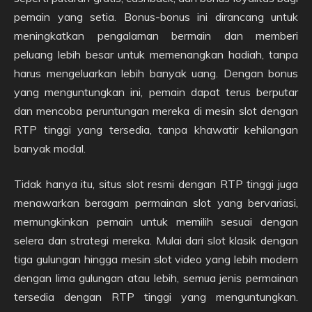
pemain yang setia. Bonus-bonus ini dirancang untuk
meningkatkan pengalaman bermain dan memberi
peluang lebih besar untuk memenangkan hadiah, tanpa
harus mengeluarkan lebih banyak uang. Dengan bonus
yang menguntungkan ini, pemain dapat terus berputar
dan mencoba peruntungan mereka di mesin slot dengan
RTP tinggi yang tersedia, tanpa khawatir kehilangan
banyak modal.
Tidak hanya itu, situs slot resmi dengan RTP tinggi juga
menawarkan beragam permainan slot yang bervariasi,
memungkinkan pemain untuk memilih sesuai dengan
selera dan strategi mereka. Mulai dari slot klasik dengan
tiga gulungan hingga mesin slot video yang lebih modern
dengan lima gulungan atau lebih, semua jenis permainan
tersedia dengan RTP tinggi yang menguntungkan.