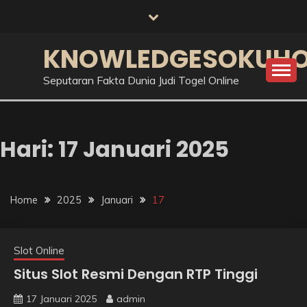
Skip
to
content
KNOWLEDGESOKUH
Seputaran Fakta Dunia Judi Togel Online
Hari:
17 Januari 2025
Home
2025
Januari
17
Slot Online
Situs Slot Resmi Dengan RTP Tinggi
17 Januari 2025
admin