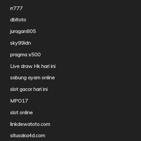
rr777
dbltoto
juragan805
sky99idn
pragma x500
Live draw Hk hari ini
sabung ayam online
slot gacor hari ini
MPO17
slot online
linkdewatoto.com
situsaka4d.com