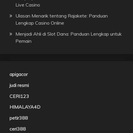
Live Casino
Ulasan Menarik tentang Rajakete: Panduan
Lengkap Casino Online
Menjadi Ahli di Slot Dana: Panduan Lengkap untuk
Pemain
apigacor
judi resmi
CERI123
HIMALAYA4D
petir388
ceri388