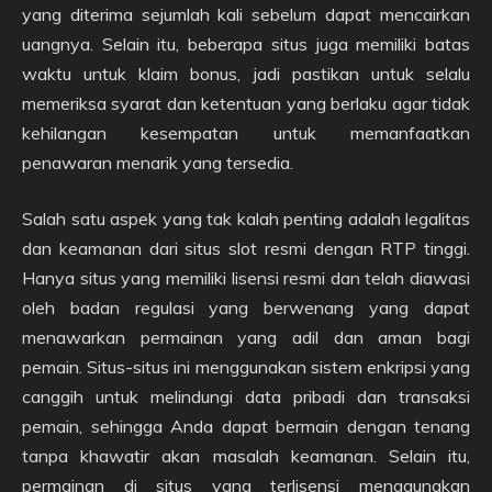
yang diterima sejumlah kali sebelum dapat mencairkan
uangnya. Selain itu, beberapa situs juga memiliki batas
waktu untuk klaim bonus, jadi pastikan untuk selalu
memeriksa syarat dan ketentuan yang berlaku agar tidak
kehilangan kesempatan untuk memanfaatkan
penawaran menarik yang tersedia.
Salah satu aspek yang tak kalah penting adalah legalitas
dan keamanan dari situs slot resmi dengan RTP tinggi.
Hanya situs yang memiliki lisensi resmi dan telah diawasi
oleh badan regulasi yang berwenang yang dapat
menawarkan permainan yang adil dan aman bagi
pemain. Situs-situs ini menggunakan sistem enkripsi yang
canggih untuk melindungi data pribadi dan transaksi
pemain, sehingga Anda dapat bermain dengan tenang
tanpa khawatir akan masalah keamanan. Selain itu,
permainan di situs yang terlisensi menggunakan