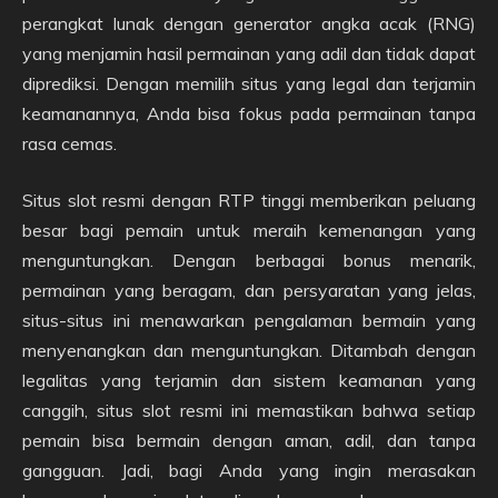
perangkat lunak dengan generator angka acak (RNG)
yang menjamin hasil permainan yang adil dan tidak dapat
diprediksi. Dengan memilih situs yang legal dan terjamin
keamanannya, Anda bisa fokus pada permainan tanpa
rasa cemas.
Situs slot resmi dengan RTP tinggi memberikan peluang
besar bagi pemain untuk meraih kemenangan yang
menguntungkan. Dengan berbagai bonus menarik,
permainan yang beragam, dan persyaratan yang jelas,
situs-situs ini menawarkan pengalaman bermain yang
menyenangkan dan menguntungkan. Ditambah dengan
legalitas yang terjamin dan sistem keamanan yang
canggih, situs slot resmi ini memastikan bahwa setiap
pemain bisa bermain dengan aman, adil, dan tanpa
gangguan. Jadi, bagi Anda yang ingin merasakan