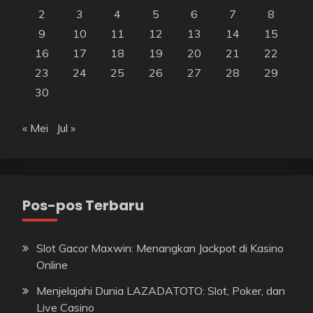
2
3
4
5
6
7
8
9
10
11
12
13
14
15
16
17
18
19
20
21
22
23
24
25
26
27
28
29
30
« Mei
Jul »
Pos-pos Terbaru
Slot Gacor Maxwin: Menangkan Jackpot di Kasino
Online
Menjelajahi Dunia LAZADATOTO: Slot, Poker, dan
Live Casino