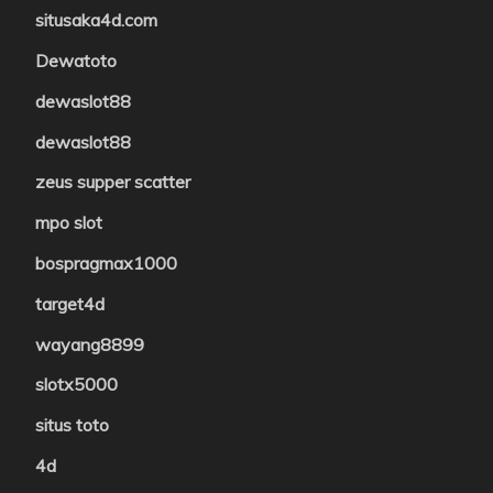
situsaka4d.com
Dewatoto
dewaslot88
dewaslot88
zeus supper scatter
mpo slot
bospragmax1000
target4d
wayang8899
slotx5000
situs toto
4d