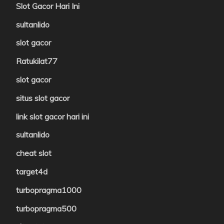
Slot Gacor Hari Ini
sultanlido
slot gacor
Ratukilat77
slot gacor
situs slot gacor
link slot gacor hari ini
sultanlido
cheat slot
target4d
turbopragma1000
turbopragma500