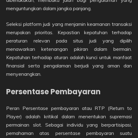
menguntungkan dalam jangka panjang.
Seleksi platform judi yang menjamin keamanan transaksi
merupakan prioritas. Kepastian kepatuhan terhadap
peraturan relevan pada situs judi yang dipilih
menawarkan ketenangan pikiran dalam bermain.
Kepatuhan terhadap aturan adalah kunci untuk manfaat
finansial serta pengalaman berjudi yang aman dan
menyenangkan.
Persentase Pembayaran
Peran Persentase pembayaran atau RTP (Return to
Player) adalah kritikal dalam menentukan supremasi
permainan slot. Sebagai individu yang berpartisipasi,
pemahaman atas persentase pembayaran suatu