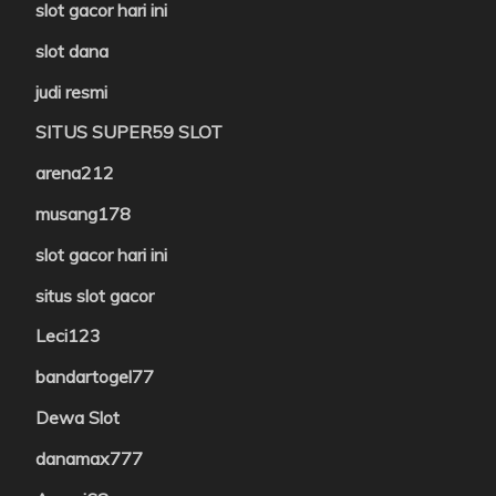
slot gacor hari ini
slot dana
judi resmi
SITUS SUPER59 SLOT
arena212
musang178
slot gacor hari ini
situs slot gacor
Leci123
bandartogel77
Dewa Slot
danamax777