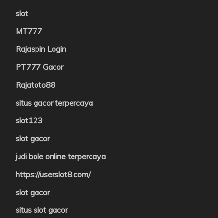
slot
MT777
Rajaspin Login
PT777 Gacor
Rajatoto88
situs gacor terpercaya
slot123
slot gacor
judi bole online terpercaya
https://userslot8.com/
slot gacor
situs slot gacor