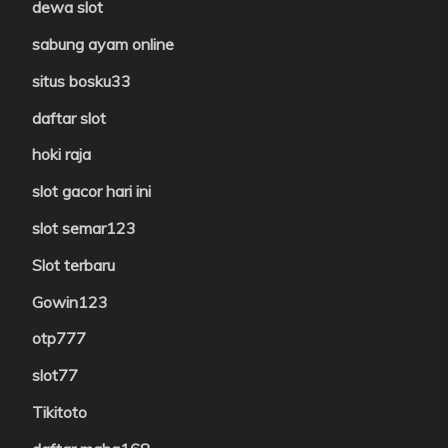
dewa slot
sabung ayam online
situs bosku33
daftar slot
hoki raja
slot gacor hari ini
slot semar123
Slot terbaru
Gowin123
otp777
slot77
Tikitoto