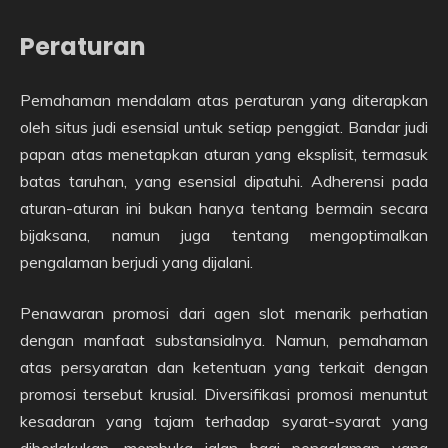
Peraturan
Pemahaman mendalam atas peraturan yang diterapkan
oleh situs judi esensial untuk setiap penggiat. Bandar judi
papan atas menetapkan aturan yang eksplisit, termasuk
batas taruhan, yang esensial dipatuhi. Adherensi pada
aturan-aturan ini bukan hanya tentang bermain secara
bijaksana, namun juga tentang mengoptimalkan
pengalaman berjudi yang dijalani.
Penawaran promosi dari agen slot menarik perhatian
dengan manfaat substansialnya. Namun, pemahaman
atas persyaratan dan ketentuan yang terkait dengan
promosi tersebut krusial. Diversifikasi promosi menuntut
kesadaran yang tajam terhadap syarat-syarat yang
diberlakukan, membuka jalan bagi pengalaman yang