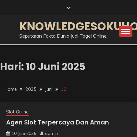
Skip
to
content
KNOWLEDGESOKUH
Seputaran Fakta Dunia Judi Togel Online
Hari:
10 Juni 2025
Home
2025
Juni
10
Slot Online
Agen Slot Terpercaya Dan Aman
10 Juni 2025
admin