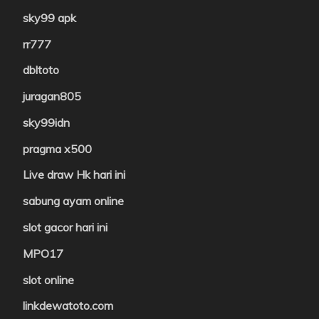
sky99 apk
rr777
dbltoto
juragan805
sky99idn
pragma x500
Live draw Hk hari ini
sabung ayam online
slot gacor hari ini
MPO17
slot online
linkdewatoto.com