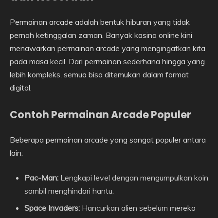
Permainan arcade adalah bentuk hiburan yang tidak
pernah ketinggalan zaman. Banyak kasino online kini
menawarkan permainan arcade yang mengingatkan kita
pada masa kecil. Dari permainan sederhana hingga yang
lebih kompleks, semua bisa ditemukan dalam format
digital.
Contoh Permainan Arcade Populer
Beberapa permainan arcade yang sangat populer antara
lain:
Pac-Man:
Lengkapi level dengan mengumpulkan koin
sambil menghindari hantu.
Space Invaders:
Hancurkan alien sebelum mereka