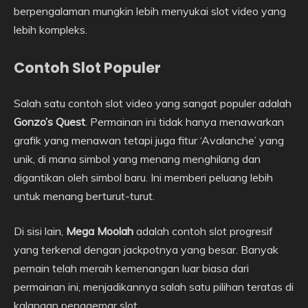
berpengalaman mungkin lebih menyukai slot video yang
lebih kompleks.
Contoh Slot Populer
Salah satu contoh slot video yang sangat populer adalah
Gonzo’s Quest
. Permainan ini tidak hanya menawarkan
grafik yang menawan tetapi juga fitur ‘Avalanche’ yang
unik, di mana simbol yang menang menghilang dan
digantikan oleh simbol baru. Ini memberi peluang lebih
untuk menang berturut-turut.
Di sisi lain,
Mega Moolah
adalah contoh slot progresif
yang terkenal dengan jackpotnya yang besar. Banyak
pemain telah meraih kemenangan luar biasa dari
permainan ini, menjadikannya salah satu pilihan teratas di
kalangan penggemar slot.