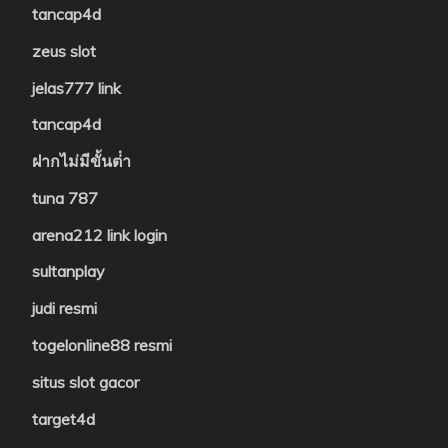
tancap4d
zeus slot
jelas777 link
tancap4d
ฝากไม่มีขั้นต่ํา
tuna 787
arena212 link login
sultanplay
judi resmi
togelonline88 resmi
situs slot gacor
target4d