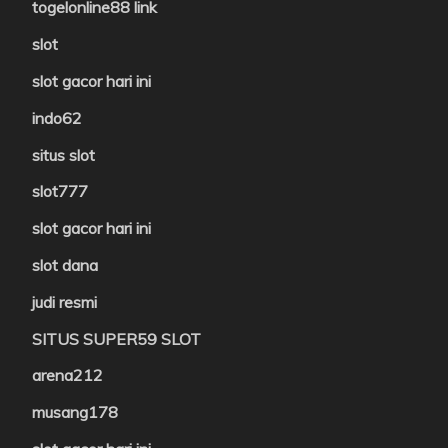
togelonline88 link
slot
slot gacor hari ini
indo62
situs slot
slot777
slot gacor hari ini
slot dana
judi resmi
SITUS SUPER59 SLOT
arena212
musang178