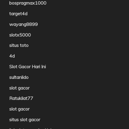
bospragmax1000
target4d
wayang8899
slotx5000
situs toto
4d
Slot Gacor Hari Ini
sultanlido
slot gacor
Ratukilat77
slot gacor
situs slot gacor