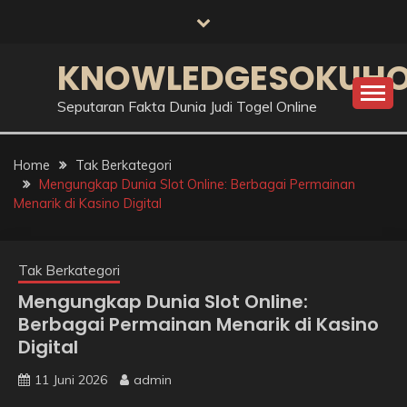
Skip
to
content
KNOWLEDGESOKUH
Seputaran Fakta Dunia Judi Togel Online
Home
Tak Berkategori
Mengungkap Dunia Slot Online: Berbagai Permainan
Menarik di Kasino Digital
Tak Berkategori
Mengungkap Dunia Slot Online:
Berbagai Permainan Menarik di Kasino
Digital
11 Juni 2026
admin