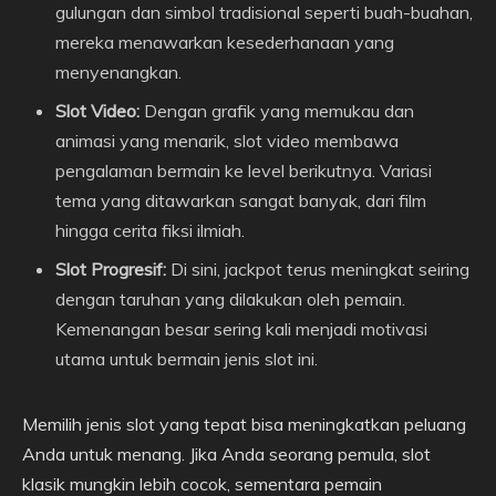
gulungan dan simbol tradisional seperti buah-buahan,
mereka menawarkan kesederhanaan yang
menyenangkan.
Slot Video:
Dengan grafik yang memukau dan
animasi yang menarik, slot video membawa
pengalaman bermain ke level berikutnya. Variasi
tema yang ditawarkan sangat banyak, dari film
hingga cerita fiksi ilmiah.
Slot Progresif:
Di sini, jackpot terus meningkat seiring
dengan taruhan yang dilakukan oleh pemain.
Kemenangan besar sering kali menjadi motivasi
utama untuk bermain jenis slot ini.
Memilih jenis slot yang tepat bisa meningkatkan peluang
Anda untuk menang. Jika Anda seorang pemula, slot
klasik mungkin lebih cocok, sementara pemain