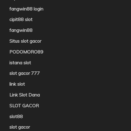
fangwin88 login
cipit88 slot
fangwin88
Situs slot gacor
PODOMORO89
istana slot
slot gacor 777
link slot
Link Slot Dana
SLOT GACOR
slot88
slot gacor