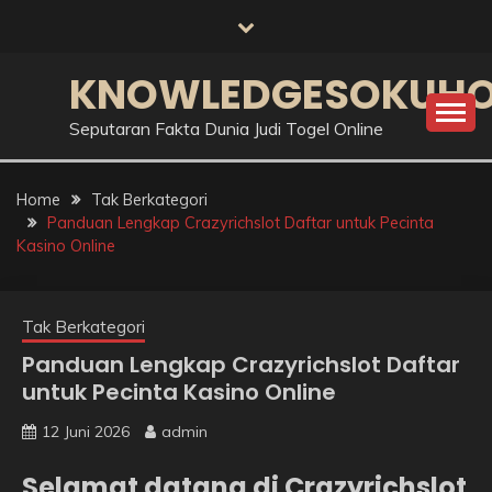
Skip
to
content
KNOWLEDGESOKUH
Seputaran Fakta Dunia Judi Togel Online
Home
Tak Berkategori
Panduan Lengkap Crazyrichslot Daftar untuk Pecinta
Kasino Online
Tak Berkategori
Panduan Lengkap Crazyrichslot Daftar
untuk Pecinta Kasino Online
12 Juni 2026
admin
Selamat datang di Crazyrichslot