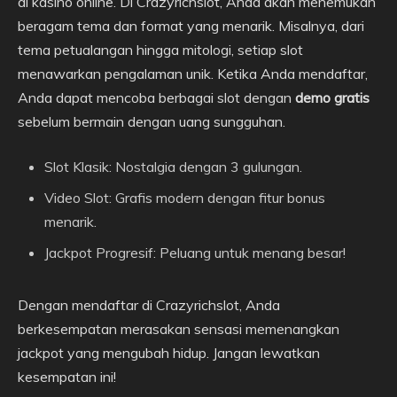
di kasino online. Di Crazyrichslot, Anda akan menemukan
beragam tema dan format yang menarik. Misalnya, dari
tema petualangan hingga mitologi, setiap slot
menawarkan pengalaman unik. Ketika Anda mendaftar,
Anda dapat mencoba berbagai slot dengan
demo gratis
sebelum bermain dengan uang sungguhan.
Slot Klasik: Nostalgia dengan 3 gulungan.
Video Slot: Grafis modern dengan fitur bonus
menarik.
Jackpot Progresif: Peluang untuk menang besar!
Dengan mendaftar di Crazyrichslot, Anda
berkesempatan merasakan sensasi memenangkan
jackpot yang mengubah hidup. Jangan lewatkan
kesempatan ini!