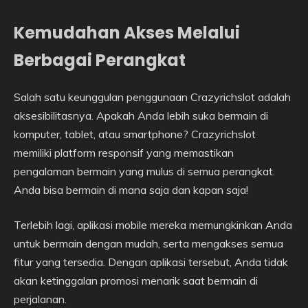
Kemudahan Akses Melalui
Berbagai Perangkat
Salah satu keunggulan penggunaan Crazyrichslot adalah
aksesibilitasnya. Apakah Anda lebih suka bermain di
komputer, tablet, atau smartphone? Crazyrichslot
memiliki platform responsif yang memastikan
pengalaman bermain yang mulus di semua perangkat.
Anda bisa bermain di mana saja dan kapan saja!
Terlebih lagi, aplikasi mobile mereka memungkinkan Anda
untuk bermain dengan mudah, serta mengakses semua
fitur yang tersedia. Dengan aplikasi tersebut, Anda tidak
akan ketinggalan promosi menarik saat bermain di
perjalanan.