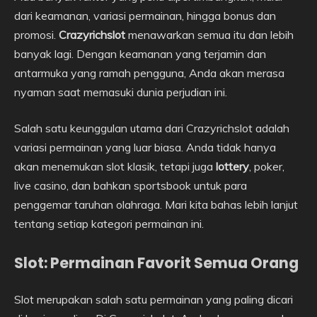
dari keamanan, variasi permainan, hingga bonus dan
promosi.
Crazyrichslot
menawarkan semua itu dan lebih
banyak lagi. Dengan keamanan yang terjamin dan
antarmuka yang ramah pengguna, Anda akan merasa
nyaman saat memasuki dunia perjudian ini.
Salah satu keunggulan utama dari Crazyrichslot adalah
variasi permainan yang luar biasa. Anda tidak hanya
akan menemukan slot klasik, tetapi juga
lottery
, poker,
live casino, dan bahkan sportsbook untuk para
penggemar taruhan olahraga. Mari kita bahas lebih lanjut
tentang setiap kategori permainan ini.
Slot: Permainan Favorit Semua Orang
Slot merupakan salah satu permainan yang paling dicari