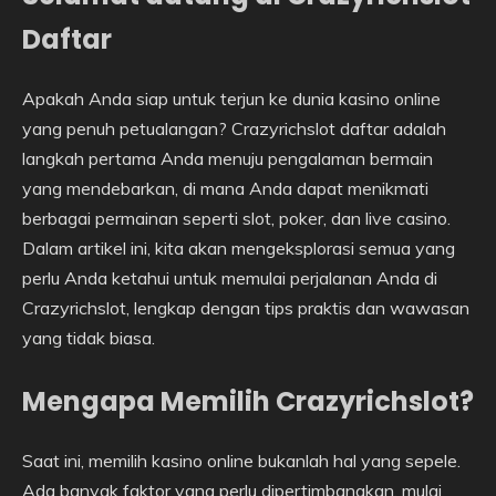
Daftar
Apakah Anda siap untuk terjun ke dunia kasino online
yang penuh petualangan? Crazyrichslot daftar adalah
langkah pertama Anda menuju pengalaman bermain
yang mendebarkan, di mana Anda dapat menikmati
berbagai permainan seperti slot, poker, dan live casino.
Dalam artikel ini, kita akan mengeksplorasi semua yang
perlu Anda ketahui untuk memulai perjalanan Anda di
Crazyrichslot, lengkap dengan tips praktis dan wawasan
yang tidak biasa.
Mengapa Memilih Crazyrichslot?
Saat ini, memilih kasino online bukanlah hal yang sepele.
Ada banyak faktor yang perlu dipertimbangkan, mulai