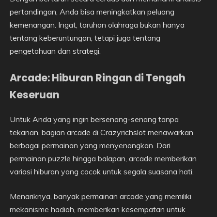
pertandingan, Anda bisa meningkatkan peluang
kemenangan. Ingat, taruhan olahraga bukan hanya
tentang keberuntungan, tetapi juga tentang
pengetahuan dan strategi.
Arcade: Hiburan Ringan di Tengah
Keseruan
Untuk Anda yang ingin bersenang-senang tanpa
tekanan, bagian arcade di Crazyrichslot menawarkan
berbagai permainan yang menyenangkan. Dari
permainan puzzle hingga balapan, arcade memberikan
variasi hiburan yang cocok untuk segala suasana hati.
Menariknya, banyak permainan arcade yang memiliki
mekanisme hadiah, memberikan kesempatan untuk