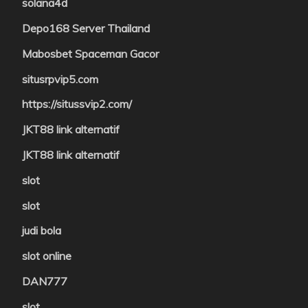
solana4d
Depo168 Server Thailand
Mabosbet Spaceman Gacor
situsrpvip5.com
https://situssvip2.com/
JKT88 link alternatif
JKT88 link alternatif
slot
slot
judi bola
slot online
DAN777
slot