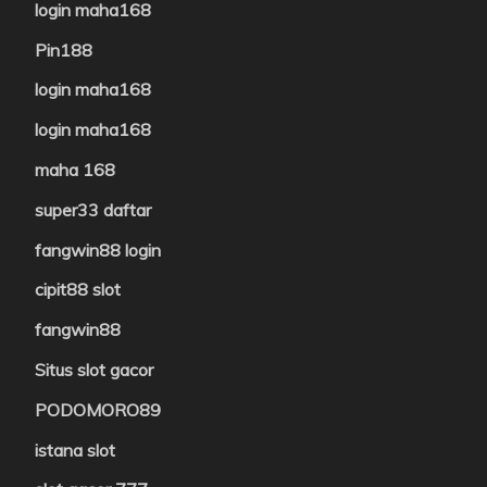
login maha168
Pin188
login maha168
login maha168
maha 168
super33 daftar
fangwin88 login
cipit88 slot
fangwin88
Situs slot gacor
PODOMORO89
istana slot