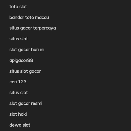
toto slot
bandar toto macau
situs gacor terpercaya
situs slot
slot gacor hari ini
apigacor88
situs slot gacor
ceri 123
situs slot
slot gacor resmi
slot hoki
dewa slot