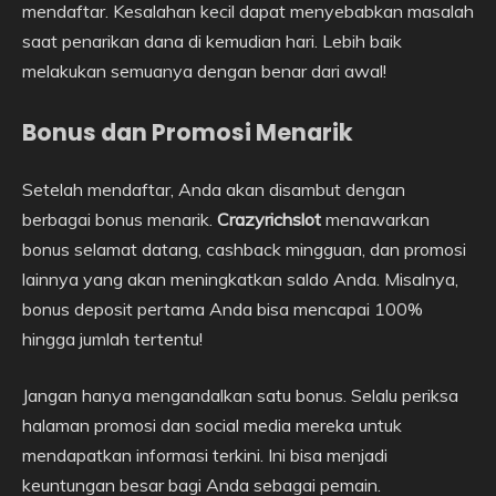
mendaftar. Kesalahan kecil dapat menyebabkan masalah
saat penarikan dana di kemudian hari. Lebih baik
melakukan semuanya dengan benar dari awal!
Bonus dan Promosi Menarik
Setelah mendaftar, Anda akan disambut dengan
berbagai bonus menarik.
Crazyrichslot
menawarkan
bonus selamat datang, cashback mingguan, dan promosi
lainnya yang akan meningkatkan saldo Anda. Misalnya,
bonus deposit pertama Anda bisa mencapai 100%
hingga jumlah tertentu!
Jangan hanya mengandalkan satu bonus. Selalu periksa
halaman promosi dan social media mereka untuk
mendapatkan informasi terkini. Ini bisa menjadi
keuntungan besar bagi Anda sebagai pemain.