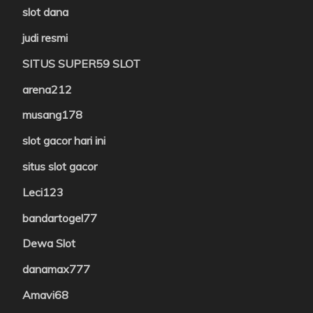
slot dana
judi resmi
SITUS SUPER59 SLOT
arena212
musang178
slot gacor hari ini
situs slot gacor
Leci123
bandartogel77
Dewa Slot
danamax777
Amavi68