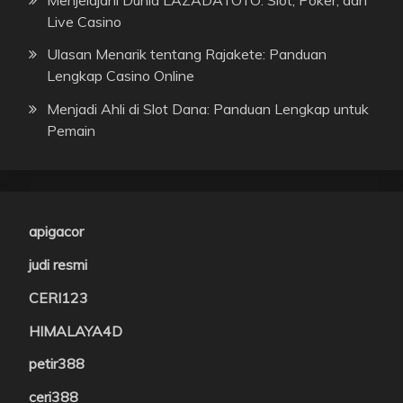
Live Casino
Ulasan Menarik tentang Rajakete: Panduan
Lengkap Casino Online
Menjadi Ahli di Slot Dana: Panduan Lengkap untuk
Pemain
apigacor
judi resmi
CERI123
HIMALAYA4D
petir388
ceri388