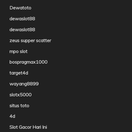
Dewatoto
dewaslot88
dewaslot88
zeus supper scatter
mpo slot
bospragmax1000
target4d
wayang8899
slotx5000
situs toto
4d
Slot Gacor Hari Ini