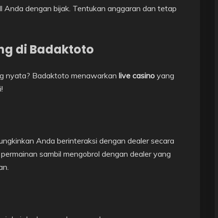
oll Anda dengan bijak. Tentukan anggaran dan tetap
g di Badaktoto
ng nyata? Badaktoto menawarkan
live casino
yang
!
ungkinkan Anda berinteraksi dengan dealer secara
permainan sambil mengobrol dengan dealer yang
an.