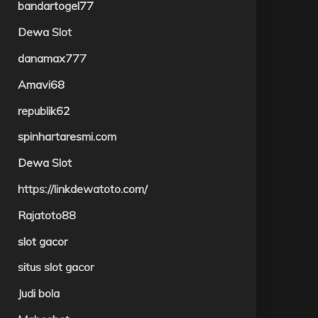
bandartogel77
Dewa Slot
danamax777
Amavi68
republik62
spinhartaresmi.com
Dewa Slot
https://linkdewatoto.com/
Rajatoto88
slot gacor
situs slot gacor
Judi bola