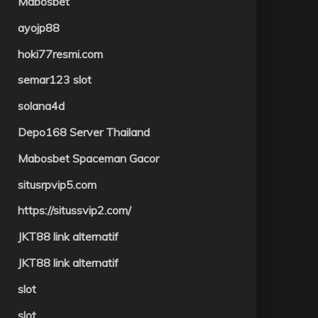
Mabosbet
ayojp88
hoki77resmi.com
semar123 slot
solana4d
Depo168 Server Thailand
Mabosbet Spaceman Gacor
situsrpvip5.com
https://situssvip2.com/
JKT88 link alternatif
JKT88 link alternatif
slot
slot