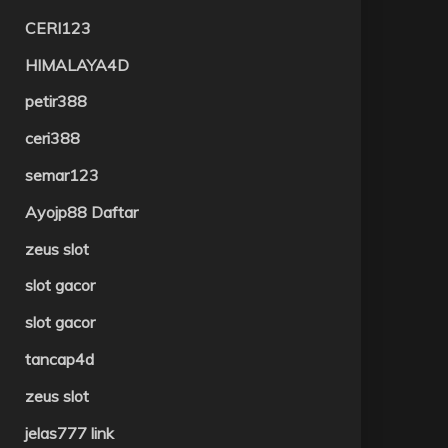
CERI123
HIMALAYA4D
petir388
ceri388
semar123
Ayojp88 Daftar
zeus slot
slot gacor
slot gacor
tancap4d
zeus slot
jelas777 link