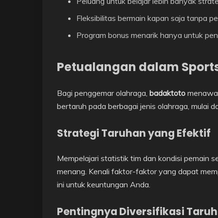
Peluang untuk belajar lebih banyak strat
Fleksibilitas bermain kapan saja tanpa perl
Program bonus menarik hanya untuk peng
Petualangan dalam Sport
Bagi penggemar olahraga,
badaktoto
menawark
bertaruh pada berbagai jenis olahraga, mulai d
Strategi Taruhan yang Efektif
Mempelajari statistik tim dan kondisi pemain
menang. Kenali faktor-faktor yang dapat mem
ini untuk keuntungan Anda.
Pentingnya Diversifikasi Taru