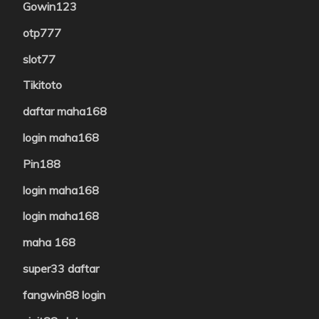
Gowin123
otp777
slot77
Tikitoto
daftar maha168
login maha168
Pin188
login maha168
login maha168
maha 168
super33 daftar
fangwin88 login