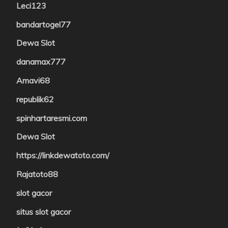
Leci123
bandartogel77
Dewa Slot
danamax777
Amavi68
republik62
spinhartaresmi.com
Dewa Slot
https://linkdewatoto.com/
Rajatoto88
slot gacor
situs slot gacor