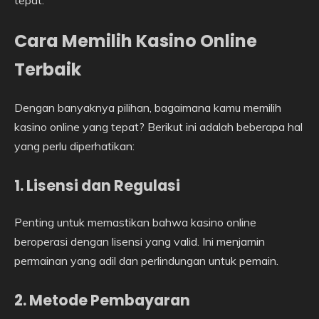
tepat.
Cara Memilih Kasino Online
Terbaik
Dengan banyaknya pilihan, bagaimana kamu memilih
kasino online yang tepat? Berikut ini adalah beberapa hal
yang perlu diperhatikan:
1. Lisensi dan Regulasi
Penting untuk memastikan bahwa kasino online
beroperasi dengan lisensi yang valid. Ini menjamin
permainan yang adil dan perlindungan untuk pemain.
2. Metode Pembayaran