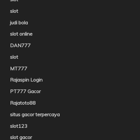
slot
judi bola
slot online
DAN777
slot
MT777
Rajaspin Login
PT777 Gacor
Rajatoto88
situs gacor terpercaya
slot123
slot gacor