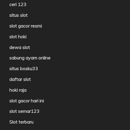
ceri 123
situs slot
slot gacor resmi
slot hoki
dewa slot
sabung ayam online
situs bosku33
daftar slot
hoki raja
slot gacor hari ini
slot semar123
Slot terbaru