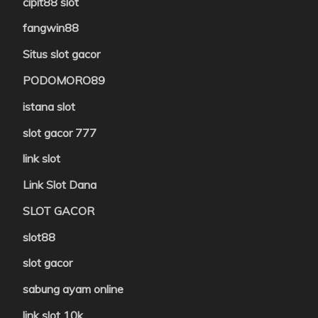
cipit88 slot
fangwin88
Situs slot gacor
PODOMORO89
istana slot
slot gacor 777
link slot
Link Slot Dana
SLOT GACOR
slot88
slot gacor
sabung ayam online
link slot 10k