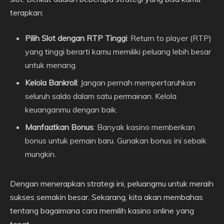
terapkan:
Pilih Slot dengan RTP Tinggi
: Return to player (RTP)
yang tinggi berarti kamu memiliki peluang lebih besar
untuk menang.
Kelola Bankroll
: Jangan pernah mempertaruhkan
seluruh saldo dalam satu permainan. Kelola
keuanganmu dengan baik.
Manfaatkan Bonus
: Banyak kasino memberikan
bonus untuk pemain baru. Gunakan bonus ini sebaik
mungkin.
Dengan menerapkan strategi ini, peluangmu untuk meraih
sukses semakin besar. Sekarang, kita akan membahas
tentang bagaimana cara memilih kasino online yang