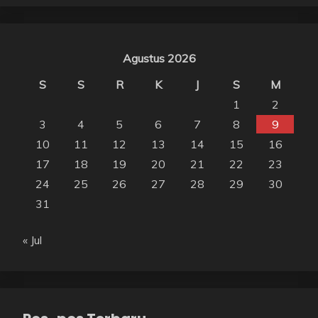
Agustus 2026
S
S
R
K
J
S
M
1
2
3
4
5
6
7
8
9
10
11
12
13
14
15
16
17
18
19
20
21
22
23
24
25
26
27
28
29
30
31
« Jul