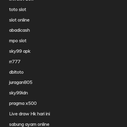
toto slot
slot online
abadicash
mpo slot
sky99 apk
rr777
dbltoto
juragan805
sky99idn
pragma x500
Live draw Hk hari ini
sabung ayam online