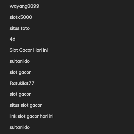
wayang8899
slotx5000
situs toto
4d
Slot Gacor Hari Ini
sultanlido
slot gacor
Ratukilat77
slot gacor
situs slot gacor
link slot gacor hari ini
sultanlido