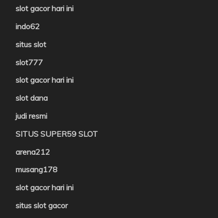
slot gacor hari ini
indo62
situs slot
slot777
slot gacor hari ini
slot dana
judi resmi
SITUS SUPER59 SLOT
arena212
musang178
slot gacor hari ini
situs slot gacor