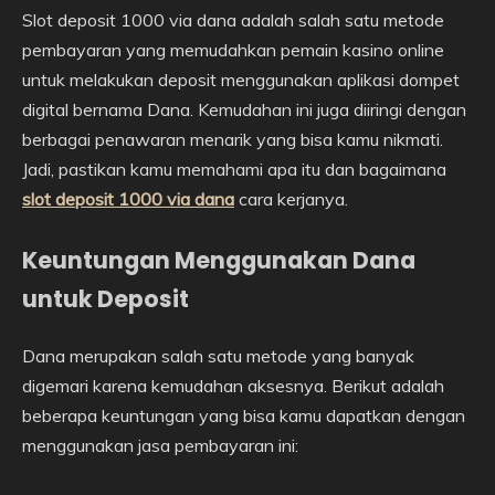
Slot deposit 1000 via dana adalah salah satu metode
pembayaran yang memudahkan pemain kasino online
untuk melakukan deposit menggunakan aplikasi dompet
digital bernama Dana. Kemudahan ini juga diiringi dengan
berbagai penawaran menarik yang bisa kamu nikmati.
Jadi, pastikan kamu memahami apa itu dan bagaimana
slot deposit 1000 via dana
cara kerjanya.
Keuntungan Menggunakan Dana
untuk Deposit
Dana merupakan salah satu metode yang banyak
digemari karena kemudahan aksesnya. Berikut adalah
beberapa keuntungan yang bisa kamu dapatkan dengan
menggunakan jasa pembayaran ini: