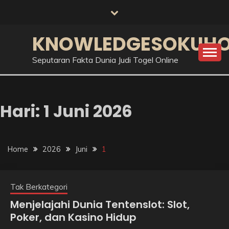
Skip
to
content
KNOWLEDGESOKUH
Seputaran Fakta Dunia Judi Togel Online
Hari:
1 Juni 2026
Home
2026
Juni
1
Tak Berkategori
Menjelajahi Dunia Tentenslot: Slot,
Poker, dan Kasino Hidup