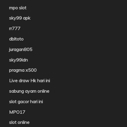
mpo slot
sky99 apk
rr777
dbltoto
juragan805
sky99idn
pragma x500
Live draw Hk hari ini
sabung ayam online
slot gacor hari ini
MPO17
slot online