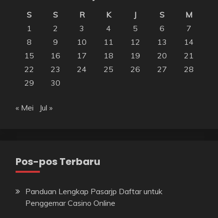
S
S
R
K
J
S
M
1
2
3
4
5
6
7
8
9
10
11
12
13
14
15
16
17
18
19
20
21
22
23
24
25
26
27
28
29
30
« Mei
Jul »
Pos-pos Terbaru
Panduan Lengkap Pasarjp Daftar untuk
Penggemar Casino Online