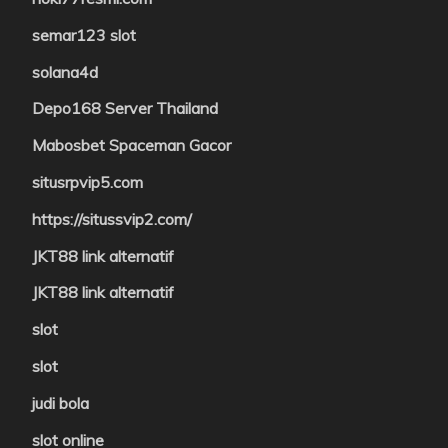
semar123 slot
solana4d
Depo168 Server Thailand
Mabosbet Spaceman Gacor
situsrpvip5.com
https://situssvip2.com/
JKT88 link alternatif
JKT88 link alternatif
slot
slot
judi bola
slot online