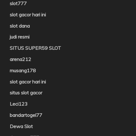
slot777
slot gacor hari ini
slot dana
judi resmi
SITUS SUPER59 SLOT
arena212
musang178
slot gacor hari ini
situs slot gacor
Leci123
bandartogel77
Dewa Slot