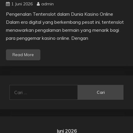
1 Juni 2026
admin
Pengenalan Tentenslot dalam Dunia Kasino Online
Dalam era digital yang berkembang pesat ini, tentenslot
menawarkan pengalaman bermain yang menarik bagi
para penggemar kasino online. Dengan
Read More
Cari
untuk:
Juni 2026