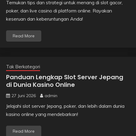
Temukan tips dan strategi untuk menang di slot gacor,
poker, dan live casino di platform online. Rayakan
keseruan dan keberuntungan Anda!
Read More
Tak Berkategori
Panduan Lengkap Slot Server Jepang
di Dunia Kasino Online
27 Juni 2026
admin
Jelajahi slot server Jepang, poker, dan lebih dalam dunia
kasino online yang mendebarkan!
Read More