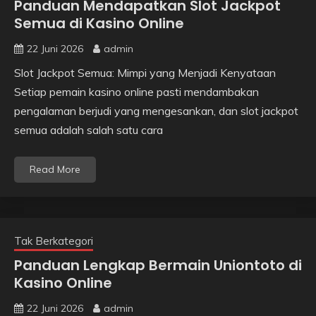
Panduan Mendapatkan Slot Jackpot
Semua di Kasino Online
22 Juni 2026
admin
Slot Jackpot Semua: Mimpi yang Menjadi Kenyataan
Setiap pemain kasino online pasti mendambakan
pengalaman berjudi yang mengesankan, dan slot jackpot
semua adalah salah satu cara
Read More
Tak Berkategori
Panduan Lengkap Bermain Uniontoto di
Kasino Online
22 Juni 2026
admin