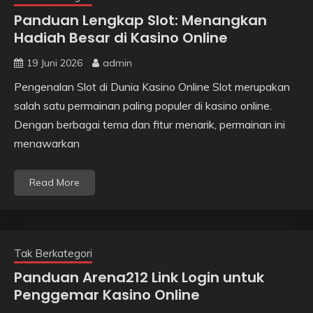
Panduan Lengkap Slot: Menangkan
Hadiah Besar di Kasino Online
19 Juni 2026
admin
Pengenalan Slot di Dunia Kasino Online Slot merupakan
salah satu permainan paling populer di kasino online.
Dengan berbagai tema dan fitur menarik, permainan ini
menawarkan
Read More
Tak Berkategori
Panduan Arena212 Link Login untuk
Penggemar Kasino Online