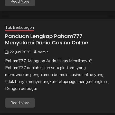
Read More
Tak Berkategori
Panduan Lengkap Paham777:
Menyelami Dunia Casino Online
22 Juni 2026
admin
Paham777: Mengapa Anda Harus Memilihnya?
Paham777 adalah salah satu platform yang
menawarkan pengalaman bermain casino online yang
tidak hanya menyenangkan tetapi juga menguntungkan.
Dengan berbagai
Read More