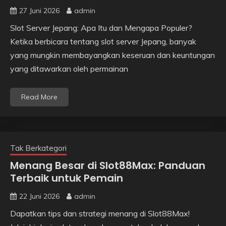
27 Juni 2026
admin
Slot Server Jepang: Apa Itu dan Mengapa Populer?
Ketika berbicara tentang slot server Jepang, banyak
yang mungkin membayangkan keseruan dan keuntungan
yang ditawarkan oleh permainan
Read More
Tak Berkategori
Menang Besar di Slot88Max: Panduan
Terbaik untuk Pemain
22 Juni 2026
admin
Dapatkan tips dan strategi menang di Slot88Max!