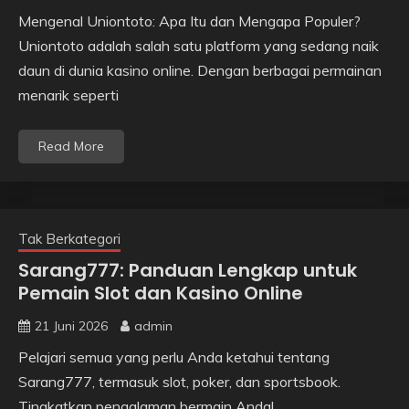
Mengenal Uniontoto: Apa Itu dan Mengapa Populer?
Uniontoto adalah salah satu platform yang sedang naik
daun di dunia kasino online. Dengan berbagai permainan
menarik seperti
Read More
Tak Berkategori
Sarang777: Panduan Lengkap untuk
Pemain Slot dan Kasino Online
21 Juni 2026
admin
Pelajari semua yang perlu Anda ketahui tentang
Sarang777, termasuk slot, poker, dan sportsbook.
Tingkatkan pengalaman bermain Anda!