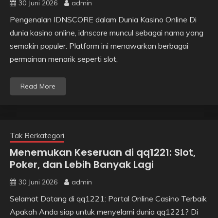
30 Juni 2026
admin
Pengenalan IDNSCORE dalam Dunia Kasino Online Di
dunia kasino online, idnscore muncul sebagai nama yang
semakin populer. Platform ini menawarkan berbagai
permainan menarik seperti slot,
Read More
Tak Berkategori
Menemukan Keseruan di qq1221: Slot,
Poker, dan Lebih Banyak Lagi
30 Juni 2026
admin
Selamat Datang di qq1221: Portal Online Casino Terbaik
Apakah Anda siap untuk menyelami dunia qq1221? Di