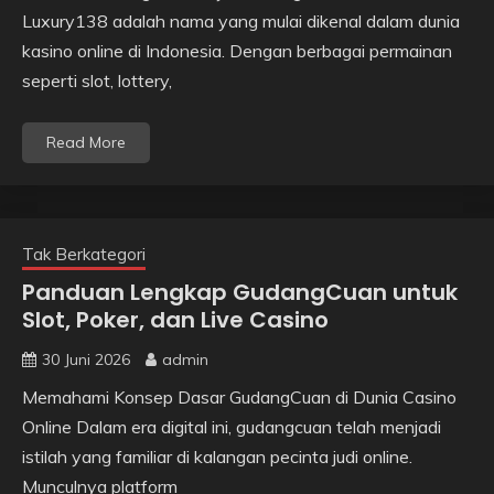
Luxury138 adalah nama yang mulai dikenal dalam dunia
kasino online di Indonesia. Dengan berbagai permainan
seperti slot, lottery,
Read More
Tak Berkategori
Panduan Lengkap GudangCuan untuk
Slot, Poker, dan Live Casino
30 Juni 2026
admin
Memahami Konsep Dasar GudangCuan di Dunia Casino
Online Dalam era digital ini, gudangcuan telah menjadi
istilah yang familiar di kalangan pecinta judi online.
Munculnya platform