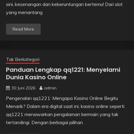
sini, kesenangan dan keberuntungan bertemu! Dari slot
yang menantang
Read More
Tak Berkategori
Panduan Lengkap qq1221: Menyelami
Dunia Kasino Online
30 Juni 2026
admin
Pengenalan qq1221: Mengapa Kasino Online Begitu
Menarik? Dalam era digital saat ini, kasino online seperti
qq1221 menawarkan pengalaman bermain yang tak
tertandingi. Dengan berbagai pilihan