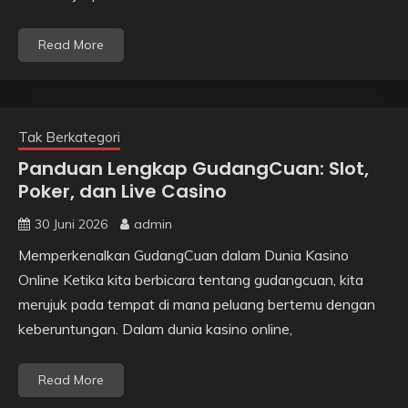
Read More
Tak Berkategori
Panduan Lengkap GudangCuan: Slot,
Poker, dan Live Casino
30 Juni 2026
admin
Memperkenalkan GudangCuan dalam Dunia Kasino
Online Ketika kita berbicara tentang gudangcuan, kita
merujuk pada tempat di mana peluang bertemu dengan
keberuntungan. Dalam dunia kasino online,
Read More