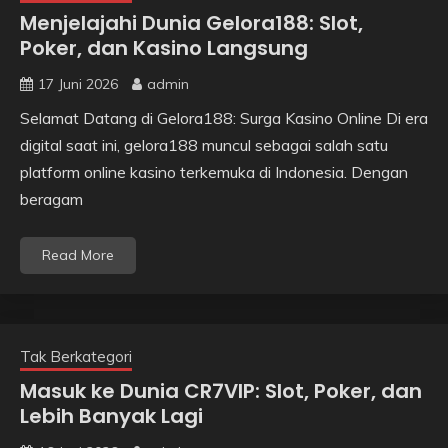
Menjelajahi Dunia Gelora188: Slot,
Poker, dan Kasino Langsung
17 Juni 2026
admin
Selamat Datang di Gelora188: Surga Kasino Online Di era
digital saat ini, gelora188 muncul sebagai salah satu
platform online kasino terkemuka di Indonesia. Dengan
beragam
Read More
Tak Berkategori
Masuk ke Dunia CR7VIP: Slot, Poker, dan
Lebih Banyak Lagi