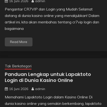
16 Juni 2026
admin
Pengantar CR7VIP dan Login yang Mudah Selamat
datang di dunia kasino online yang menakjubkan! Dalam
artikel ini, kita akan membahas tentang cr7vip login dan
bagaimana
Read More
Tak Berkategori
Panduan Lengkap untuk Lapaktoto
Login di Dunia Kasino Online
16 Juni 2026
admin
Memahami Lapaktoto Login dalam Kasino Online Di
dunia kasino online yang semakin berkembang, lapaktoto