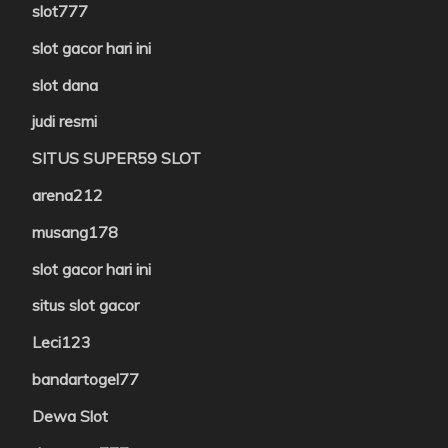
slot777
slot gacor hari ini
slot dana
judi resmi
SITUS SUPER59 SLOT
arena212
musang178
slot gacor hari ini
situs slot gacor
Leci123
bandartogel77
Dewa Slot