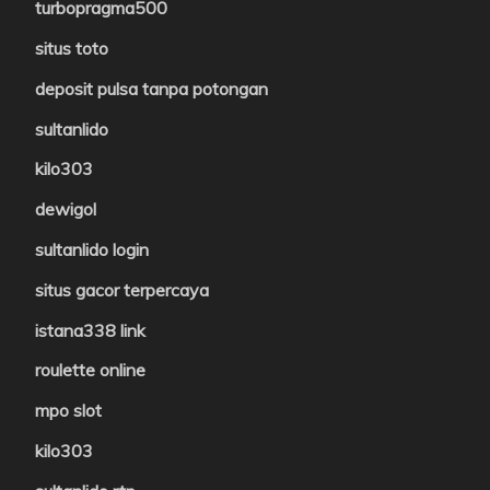
turbopragma500
situs toto
deposit pulsa tanpa potongan
sultanlido
kilo303
dewigol
sultanlido login
situs gacor terpercaya
istana338 link
roulette online
mpo slot
kilo303