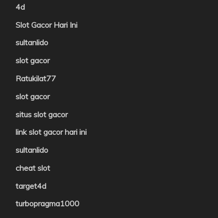
4d
Slot Gacor Hari Ini
sultanlido
slot gacor
Ratukilat77
slot gacor
situs slot gacor
link slot gacor hari ini
sultanlido
cheat slot
target4d
turbopragma1000