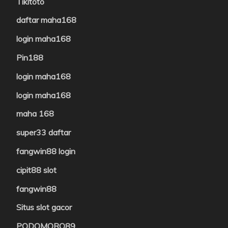
Tikitoto
daftar maha168
login maha168
Pin188
login maha168
login maha168
maha 168
super33 daftar
fangwin88 login
cipit88 slot
fangwin88
Situs slot gacor
PODOMORO89