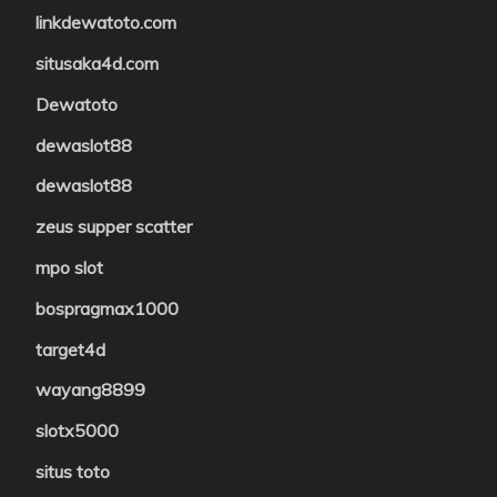
linkdewatoto.com
situsaka4d.com
Dewatoto
dewaslot88
dewaslot88
zeus supper scatter
mpo slot
bospragmax1000
target4d
wayang8899
slotx5000
situs toto