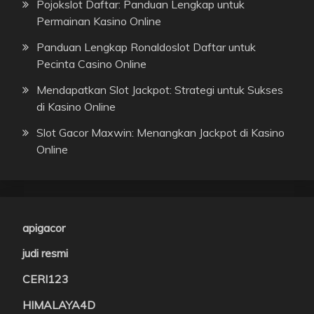
Pojokslot Daftar: Panduan Lengkap untuk
Permainan Kasino Online
Panduan Lengkap Ronaldoslot Daftar untuk
Pecinta Casino Online
Mendapatkan Slot Jackpot: Strategi untuk Sukses
di Kasino Online
Slot Gacor Maxwin: Menangkan Jackpot di Kasino
Online
apigacor
judi resmi
CERI123
HIMALAYA4D