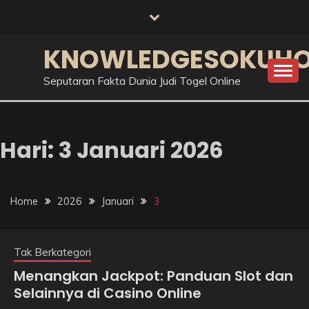
Skip
to
content
KNOWLEDGESOKUH
Seputaran Fakta Dunia Judi Togel Online
Hari:
3 Januari 2026
Home
2026
Januari
3
Tak Berkategori
Menangkan Jackpot: Panduan Slot dan
Selainnya di Casino Online