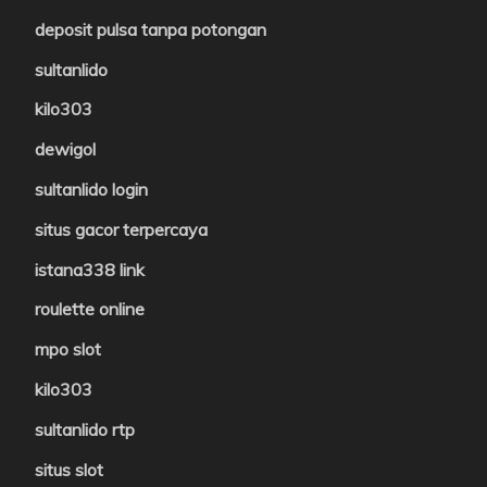
deposit pulsa tanpa potongan
sultanlido
kilo303
dewigol
sultanlido login
situs gacor terpercaya
istana338 link
roulette online
mpo slot
kilo303
sultanlido rtp
situs slot