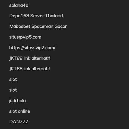
solana4d
Depo168 Server Thailand
Mabosbet Spaceman Gacor
situsrpvip5.com
https://situssvip2.com/
JKT88 link alternatif
JKT88 link alternatif
slot
slot
judi bola
slot online
DAN777