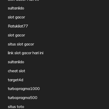
sultanlido
slot gacor
Ratukilat77
slot gacor
situs slot gacor
link slot gacor hari ini
sultanlido
cheat slot
target4d
turbopragma1000
turbopragma500
situs toto