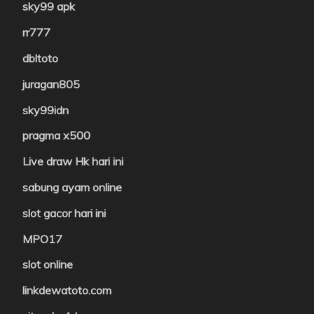
sky99 apk
rr777
dbltoto
juragan805
sky99idn
pragma x500
Live draw Hk hari ini
sabung ayam online
slot gacor hari ini
MPO17
slot online
linkdewatoto.com