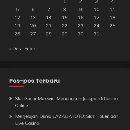
1
2
3
4
5
6
7
8
9
10
11
12
13
14
15
16
17
18
19
20
21
22
23
24
25
26
27
28
29
30
31
« Des
Feb »
Pos-pos Terbaru
Slot Gacor Maxwin: Menangkan Jackpot di Kasino
Online
Menjelajahi Dunia LAZADATOTO: Slot, Poker, dan
Live Casino