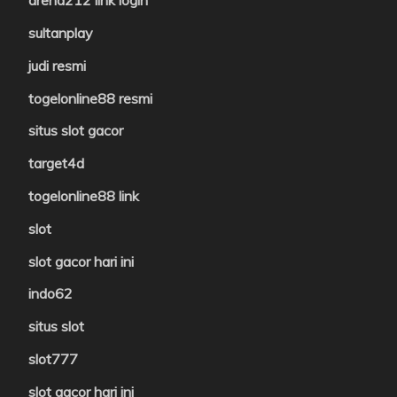
arena212 link login
sultanplay
judi resmi
togelonline88 resmi
situs slot gacor
target4d
togelonline88 link
slot
slot gacor hari ini
indo62
situs slot
slot777
slot gacor hari ini