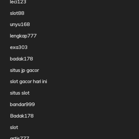
leci123
slot88
unyu168
lengkap777
exa303
badak178
situs jp gacor
slot gacor hari ini
situs slot
bandar999
Badak178
slot
artis777