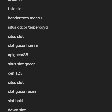
toto slot
bandar toto macau
situs gacor terpercaya
situs slot
slot gacor hari ini
apigacor88
situs slot gacor
ceri 123
situs slot
slot gacor resmi
slot hoki
dewa slot