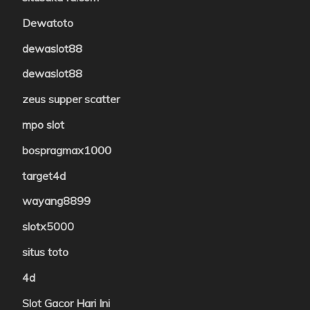
Dewatoto
dewaslot88
dewaslot88
zeus supper scatter
mpo slot
bospragmax1000
target4d
wayang8899
slotx5000
situs toto
4d
Slot Gacor Hari Ini