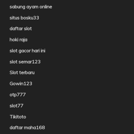
sabung ayam online
situs bosku33
daftar slot
hoki raja
slot gacor hari ini
slot semar123
Slot terbaru
Gowin123
otp777
slot77
Tikitoto
daftar maha168