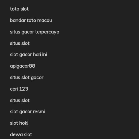
toto slot
bandar toto macau
situs gacor terpercaya
situs slot
slot gacor hari ini
apigacor88
situs slot gacor
ceri 123
situs slot
slot gacor resmi
slot hoki
dewa slot