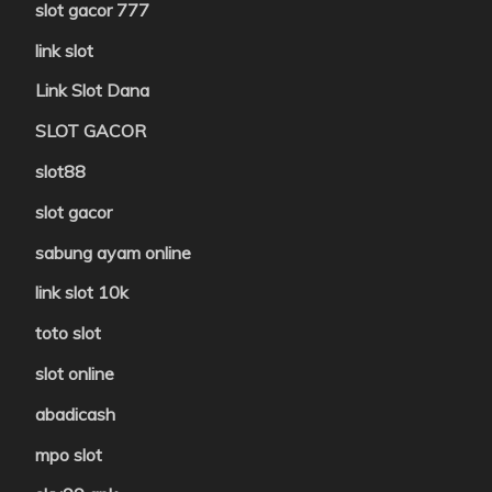
slot gacor 777
link slot
Link Slot Dana
SLOT GACOR
slot88
slot gacor
sabung ayam online
link slot 10k
toto slot
slot online
abadicash
mpo slot