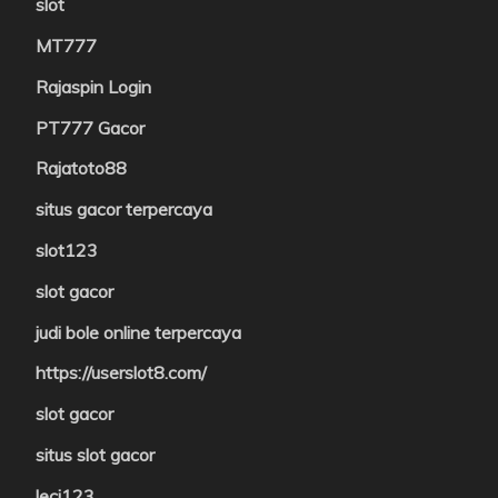
slot
MT777
Rajaspin Login
PT777 Gacor
Rajatoto88
situs gacor terpercaya
slot123
slot gacor
judi bole online terpercaya
https://userslot8.com/
slot gacor
situs slot gacor
leci123