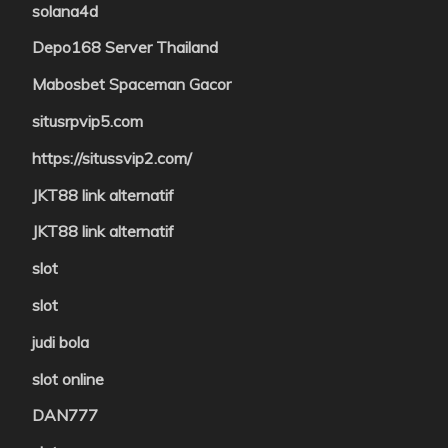
solana4d
Depo168 Server Thailand
Mabosbet Spaceman Gacor
situsrpvip5.com
https://situssvip2.com/
JKT88 link alternatif
JKT88 link alternatif
slot
slot
judi bola
slot online
DAN777