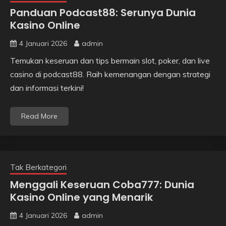
Panduan Podcast88: Serunya Dunia
Kasino Online
4 Januari 2026
admin
Temukan keseruan dan tips bermain slot, poker, dan live
casino di podcast88. Raih kemenangan dengan strategi
dan informasi terkini!
Read More
Tak Berkategori
Menggali Keseruan Coba777: Dunia
Kasino Online yang Menarik
4 Januari 2026
admin