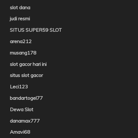
slot dana
judi resmi
SITUS SUPER59 SLOT
arena212
musang178
slot gacor hari ini
situs slot gacor
Leci123
bandartogel77
Dewa Slot
danamax777
Amavi68