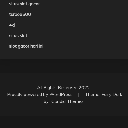
situs slot gacor
turbox500
4d
situs slot
slot gacor hari ini
All Rights Reserved 2022.
Proudly powered by WordPress
|
Theme: Fairy Dark
by
Candid Themes
.