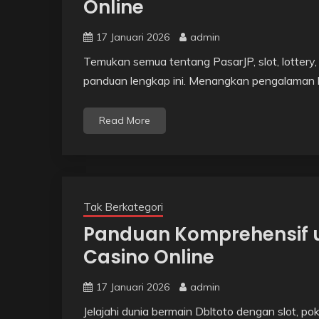
Online
17 Januari 2026
admin
Temukan semua tentang PasarJP, slot, lottery, 
panduan lengkap ini. Menangkan pengalaman b
Read More
Tak Berkategori
Panduan Komprehensif u
Casino Online
17 Januari 2026
admin
Jelajahi dunia bermain Dbltoto dengan slot, pok