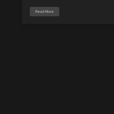
Read More