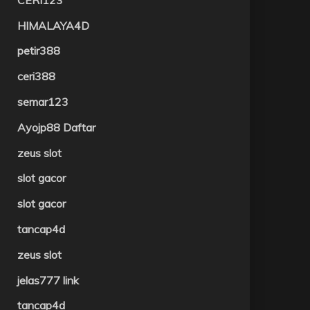
HIMALAYA4D
petir388
ceri388
semar123
Ayojp88 Daftar
zeus slot
slot gacor
slot gacor
tancap4d
zeus slot
jelas777 link
tancap4d