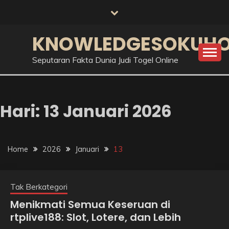
Skip
to
content
KNOWLEDGESOKUH
Seputaran Fakta Dunia Judi Togel Online
Hari:
13 Januari 2026
Home
2026
Januari
13
Tak Berkategori
Menikmati Semua Keseruan di
rtplive188: Slot, Lotere, dan Lebih