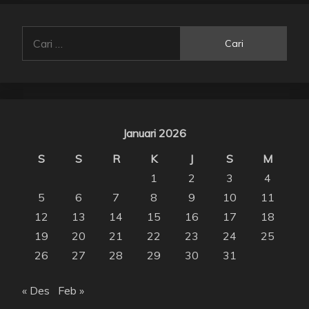
Cari
untuk:
Januari 2026
S
S
R
K
J
S
M
1
2
3
4
5
6
7
8
9
10
11
12
13
14
15
16
17
18
19
20
21
22
23
24
25
26
27
28
29
30
31
« Des
Feb »