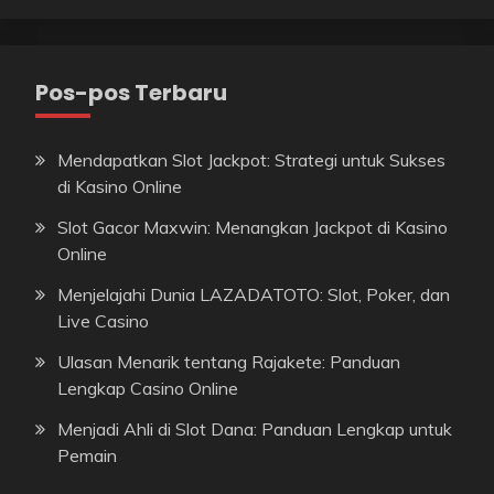
Pos-pos Terbaru
Mendapatkan Slot Jackpot: Strategi untuk Sukses
di Kasino Online
Slot Gacor Maxwin: Menangkan Jackpot di Kasino
Online
Menjelajahi Dunia LAZADATOTO: Slot, Poker, dan
Live Casino
Ulasan Menarik tentang Rajakete: Panduan
Lengkap Casino Online
Menjadi Ahli di Slot Dana: Panduan Lengkap untuk
Pemain