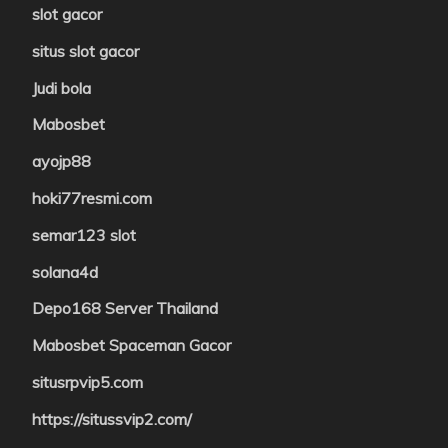
slot gacor
situs slot gacor
Judi bola
Mabosbet
ayojp88
hoki77resmi.com
semar123 slot
solana4d
Depo168 Server Thailand
Mabosbet Spaceman Gacor
situsrpvip5.com
https://situssvip2.com/