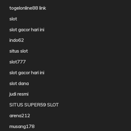
togelonline88 link
slot
slot gacor hari ini
indo62
situs slot
slot777
slot gacor hari ini
slot dana
judi resmi
SITUS SUPER59 SLOT
arena212
musang178