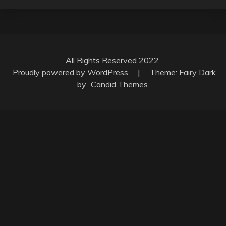
All Rights Reserved 2022.
Proudly powered by WordPress
|
Theme: Fairy Dark
by
Candid Themes
.