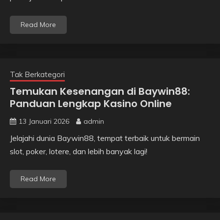
Read More
Tak Berkategori
Temukan Kesenangan di Baywin88:
Panduan Lengkap Kasino Online
13 Januari 2026
admin
Jelajahi dunia Baywin88, tempat terbaik untuk bermain
slot, poker, lotere, dan lebih banyak lagi!
Read More