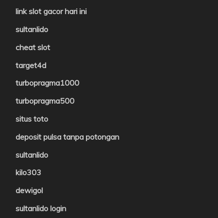
link slot gacor hari ini
sultanlido
cheat slot
target4d
turbopragma1000
turbopragma500
situs toto
deposit pulsa tanpa potongan
sultanlido
kilo303
dewigol
sultanlido login