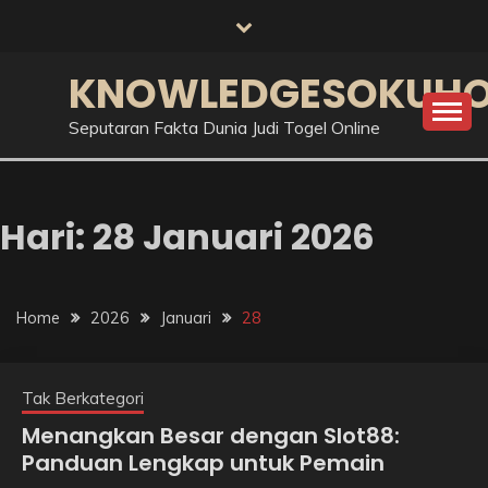
Skip
to
content
KNOWLEDGESOKUH
Seputaran Fakta Dunia Judi Togel Online
Hari:
28 Januari 2026
Home
2026
Januari
28
Tak Berkategori
Menangkan Besar dengan Slot88:
Panduan Lengkap untuk Pemain