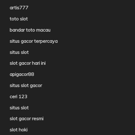
artis777
toto slot
bandar toto macau
situs gacor terpercaya
situs slot
slot gacor hari ini
apigacor88
situs slot gacor
ceri 123
situs slot
slot gacor resmi
slot hoki