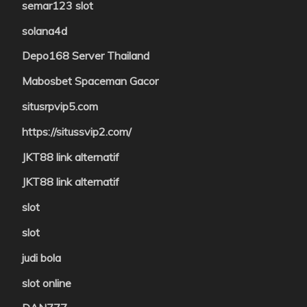
semar123 slot
solana4d
Depo168 Server Thailand
Mabosbet Spaceman Gacor
situsrpvip5.com
https://situssvip2.com/
JKT88 link alternatif
JKT88 link alternatif
slot
slot
judi bola
slot online