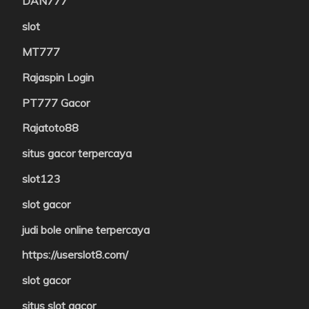
DAN777
slot
MT777
Rajaspin Login
PT777 Gacor
Rajatoto88
situs gacor terpercaya
slot123
slot gacor
judi bole online terpercaya
https://userslot8.com/
slot gacor
situs slot gacor