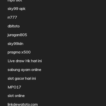
sky99 apk
rr777
dbltoto
juragan805
sky99idn
pragma x500
Live draw Hk hari ini
sabung ayam online
slot gacor hari ini
MPO17
slot online
linkdewatoto.com