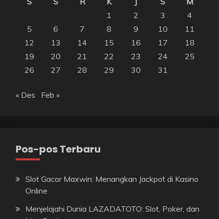
S
S
R
K
J
S
M
1
2
3
4
5
6
7
8
9
10
11
12
13
14
15
16
17
18
19
20
21
22
23
24
25
26
27
28
29
30
31
« Des
Feb »
Pos-pos Terbaru
Slot Gacor Maxwin: Menangkan Jackpot di Kasino
Online
Menjelajahi Dunia LAZADATOTO: Slot, Poker, dan