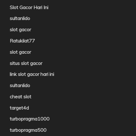
Slot Gacor Hari Ini
sultanlido
slot gacor
Ratukilat77
slot gacor
situs slot gacor
link slot gacor hari ini
sultanlido
cheat slot
target4d
turbopragma1000
turbopragma500