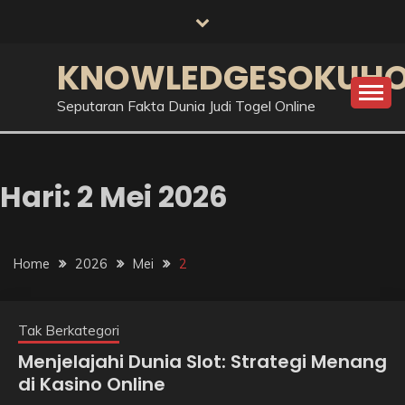
Skip
to
content
KNOWLEDGESOKUH
Seputaran Fakta Dunia Judi Togel Online
Hari:
2 Mei 2026
Home
2026
Mei
2
Tak Berkategori
Menjelajahi Dunia Slot: Strategi Menang
di Kasino Online