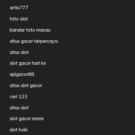
artis777
toto slot
bandar toto macau
situs gacor terpercaya
situs slot
slot gacor hari ini
apigacor88
situs slot gacor
ceri 123
situs slot
slot gacor resmi
slot hoki