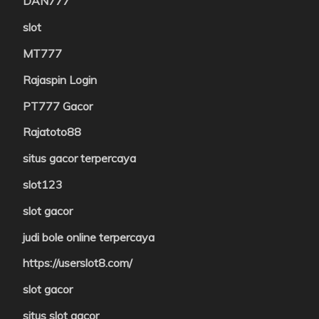
DAN777
slot
MT777
Rajaspin Login
PT777 Gacor
Rajatoto88
situs gacor terpercaya
slot123
slot gacor
judi bole online terpercaya
https://userslot8.com/
slot gacor
situs slot gacor