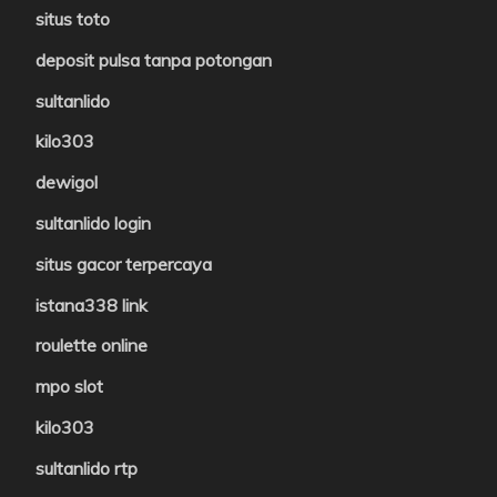
situs toto
deposit pulsa tanpa potongan
sultanlido
kilo303
dewigol
sultanlido login
situs gacor terpercaya
istana338 link
roulette online
mpo slot
kilo303
sultanlido rtp