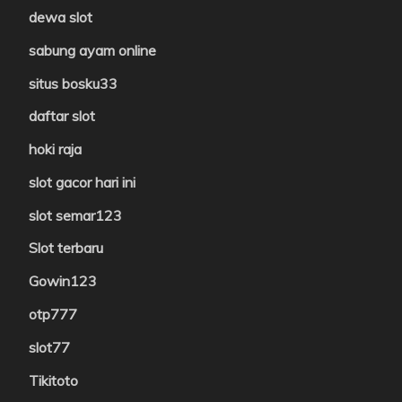
dewa slot
sabung ayam online
situs bosku33
daftar slot
hoki raja
slot gacor hari ini
slot semar123
Slot terbaru
Gowin123
otp777
slot77
Tikitoto