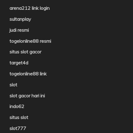
arena212 link login
sultanplay
judi resmi
togelonline88 resmi
situs slot gacor
target4d
togelonline88 link
slot
slot gacor hari ini
indo62
situs slot
slot777