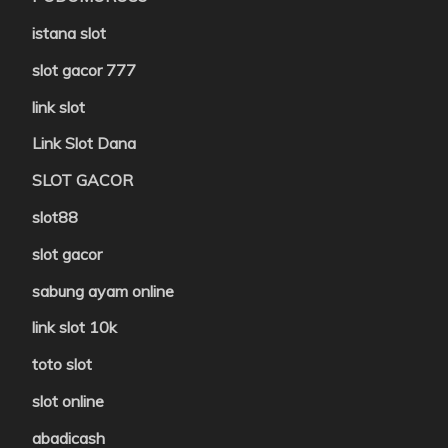
istana slot
slot gacor 777
link slot
Link Slot Dana
SLOT GACOR
slot88
slot gacor
sabung ayam online
link slot 10k
toto slot
slot online
abadicash