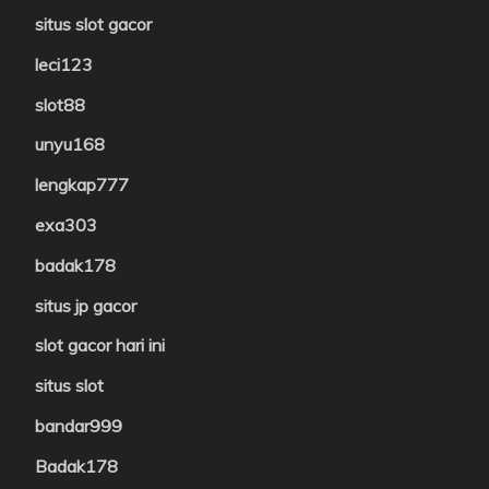
situs slot gacor
leci123
slot88
unyu168
lengkap777
exa303
badak178
situs jp gacor
slot gacor hari ini
situs slot
bandar999
Badak178