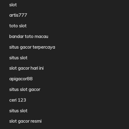
slot
artis777
toto slot
bandar toto macau
situs gacor terpercaya
situs slot
slot gacor hari ini
apigacor88
situs slot gacor
ceri 123
situs slot
slot gacor resmi