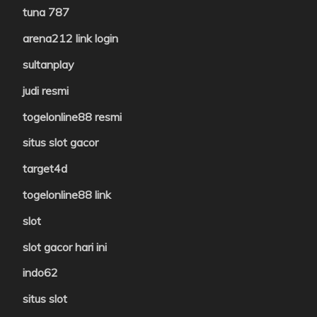
tuna 787
arena212 link login
sultanplay
judi resmi
togelonline88 resmi
situs slot gacor
target4d
togelonline88 link
slot
slot gacor hari ini
indo62
situs slot