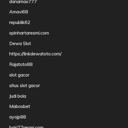
danamax777
Amavi68
republik62
spinhartaresmi.com
Dewa Slot
https://linkdewatoto.com/
Rajatoto88
slot gacor
situs slot gacor
Judi bola
Mabosbet
ayojp88
hoki77resmi.com