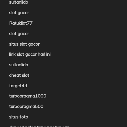
sultanlido
slot gacor
Ratukilat77
slot gacor
situs slot gacor
link slot gacor hari ini
sultanlido
cheat slot
target4d
turbopragma1000
turbopragma500
situs toto