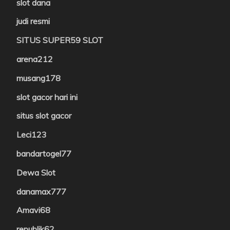
slot dana
judi resmi
SITUS SUPER59 SLOT
arena212
musang178
slot gacor hari ini
situs slot gacor
Leci123
bandartogel77
Dewa Slot
danamax777
Amavi68
republik62