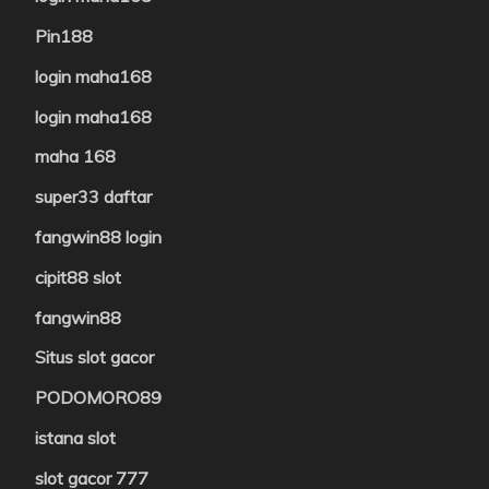
Pin188
login maha168
login maha168
maha 168
super33 daftar
fangwin88 login
cipit88 slot
fangwin88
Situs slot gacor
PODOMORO89
istana slot
slot gacor 777