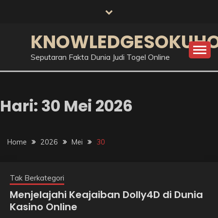
Skip
to
content
KNOWLEDGESOKUH
Seputaran Fakta Dunia Judi Togel Online
Hari:
30 Mei 2026
Home
2026
Mei
30
Tak Berkategori
Menjelajahi Keajaiban Dolly4D di Dunia
Kasino Online