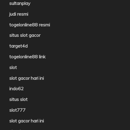
sultanplay
judi resmi
togelonline88 resmi
situs slot gacor
target4d
togelonline88 link
slot
slot gacor hari ini
indo62
situs slot
slot777
slot gacor hari ini