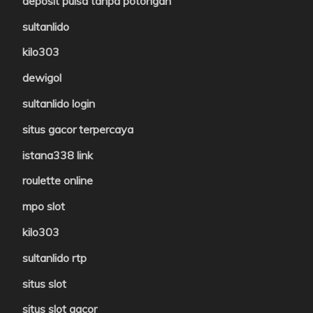
deposit pulsa tanpa potongan
sultanlido
kilo303
dewigol
sultanlido login
situs gacor terpercaya
istana338 link
roulette online
mpo slot
kilo303
sultanlido rtp
situs slot
situs slot gacor