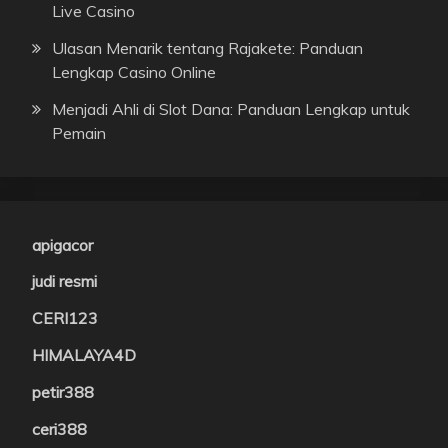
Live Casino
Ulasan Menarik tentang Rajakete: Panduan
Lengkap Casino Online
Menjadi Ahli di Slot Dana: Panduan Lengkap untuk
Pemain
apigacor
judi resmi
CERI123
HIMALAYA4D
petir388
ceri388