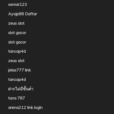
semar123
Ayojp88 Daftar
zeus slot
slot gacor
slot gacor
tancap4d
zeus slot
jelas777 link
tancap4d
ฝากไม่มีขั้นต่ํา
tuna 787
arena212 link login