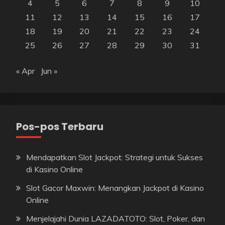
4
5
6
7
8
9
10
11
12
13
14
15
16
17
18
19
20
21
22
23
24
25
26
27
28
29
30
31
« Apr
Jun »
Pos-pos Terbaru
Mendapatkan Slot Jackpot: Strategi untuk Sukses
di Kasino Online
Slot Gacor Maxwin: Menangkan Jackpot di Kasino
Online
Menjelajahi Dunia LAZADATOTO: Slot, Poker, dan