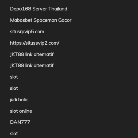
Depo168 Server Thailand
Mabosbet Spaceman Gacor
situsrpvip5.com
https://situssvip2.com/
JKT88 link alternatif
JKT88 link alternatif
slot
slot
judi bola
slot online
DAN777
slot