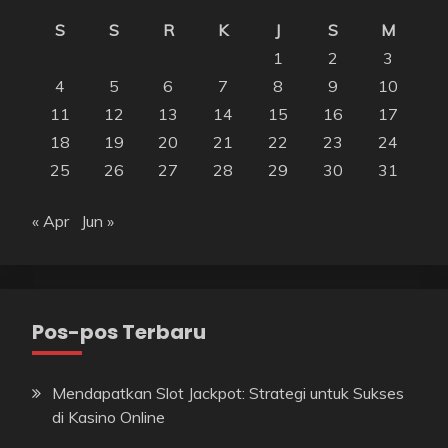
S
S
R
K
J
S
M
1
2
3
4
5
6
7
8
9
10
11
12
13
14
15
16
17
18
19
20
21
22
23
24
25
26
27
28
29
30
31
« Apr
Jun »
Pos-pos Terbaru
Mendapatkan Slot Jackpot: Strategi untuk Sukses
di Kasino Online