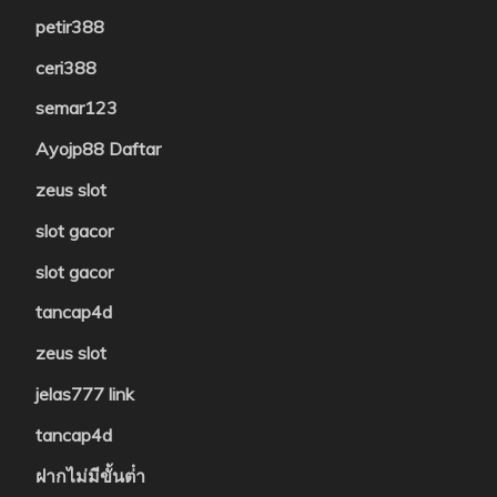
petir388
ceri388
semar123
Ayojp88 Daftar
zeus slot
slot gacor
slot gacor
tancap4d
zeus slot
jelas777 link
tancap4d
ฝากไม่มีขั้นต่ํา