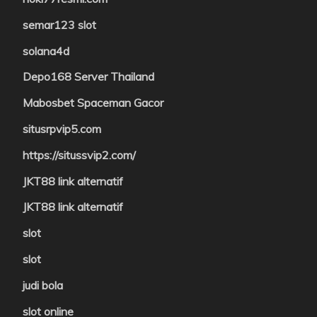
semar123 slot
solana4d
Depo168 Server Thailand
Mabosbet Spaceman Gacor
situsrpvip5.com
https://situssvip2.com/
JKT88 link alternatif
JKT88 link alternatif
slot
slot
judi bola
slot online