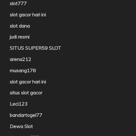
slot777
slot gacor hari ini
slot dana
judi resmi
SITUS SUPER59 SLOT
arena212
musang178
slot gacor hari ini
situs slot gacor
Leci123
bandartogel77
Dewa Slot