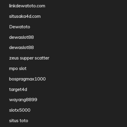
linkdewatoto.com
situsaka4d.com
Dewatoto
dewaslot88
dewaslot88
zeus supper scatter
mpo slot
bospragmax1000
target4d
wayang8899
slotx5000
situs toto