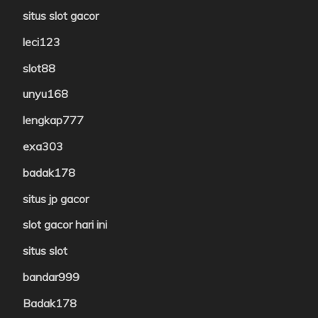
situs slot gacor
leci123
slot88
unyu168
lengkap777
exa303
badak178
situs jp gacor
slot gacor hari ini
situs slot
bandar999
Badak178