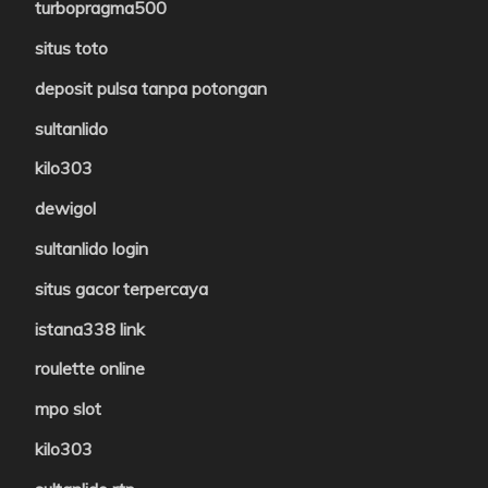
turbopragma500
situs toto
deposit pulsa tanpa potongan
sultanlido
kilo303
dewigol
sultanlido login
situs gacor terpercaya
istana338 link
roulette online
mpo slot
kilo303