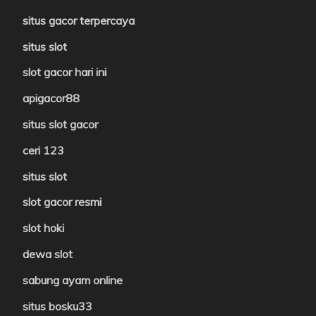
situs gacor terpercaya
situs slot
slot gacor hari ini
apigacor88
situs slot gacor
ceri 123
situs slot
slot gacor resmi
slot hoki
dewa slot
sabung ayam online
situs bosku33