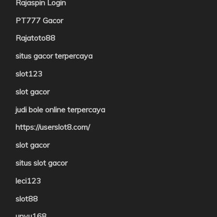
Rajaspin Login
PT777 Gacor
Rajatoto88
situs gacor terpercaya
slot123
slot gacor
judi bole online terpercaya
https://userslot8.com/
slot gacor
situs slot gacor
leci123
slot88
unyu168