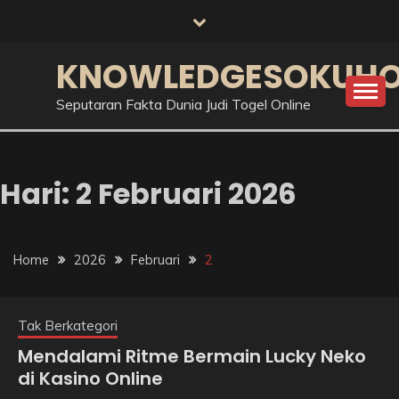
Skip
to
content
KNOWLEDGESOKUH
Seputaran Fakta Dunia Judi Togel Online
Hari:
2 Februari 2026
Home
2026
Februari
2
Tak Berkategori
Mendalami Ritme Bermain Lucky Neko
di Kasino Online