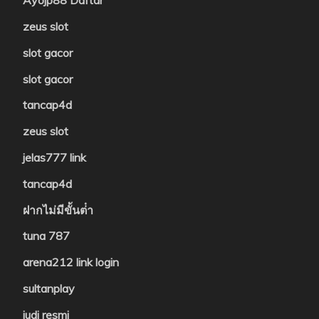
Ayojp88 Daftar
zeus slot
slot gacor
slot gacor
tancap4d
zeus slot
jelas777 link
tancap4d
ฝากไม่มีขั้นต่ํา
tuna 787
arena212 link login
sultanplay
judi resmi