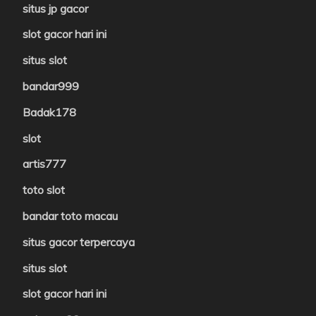
situs jp gacor
slot gacor hari ini
situs slot
bandar999
Badak178
slot
artis777
toto slot
bandar toto macau
situs gacor terpercaya
situs slot
slot gacor hari ini