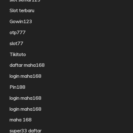
Slot terbaru
Gowin123
otp777
slot77
Tikitoto
daftar maha168
login maha168
Pin188
login maha168
login maha168
maha 168
super33 daftar