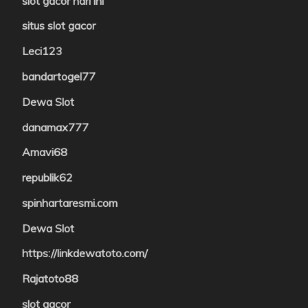
slot gacor hari ini
situs slot gacor
Leci123
bandartogel77
Dewa Slot
danamax777
Amavi68
republik62
spinhartaresmi.com
Dewa Slot
https://linkdewatoto.com/
Rajatoto88
slot gacor