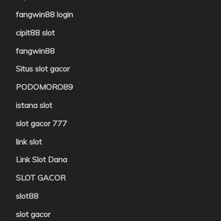
fangwin88 login
cipit88 slot
fangwin88
Situs slot gacor
PODOMORO89
istana slot
slot gacor 777
link slot
Link Slot Dana
SLOT GACOR
slot88
slot gacor