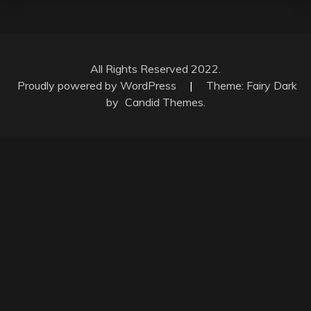
All Rights Reserved 2022.
Proudly powered by WordPress
|
Theme: Fairy Dark
by
Candid Themes
.