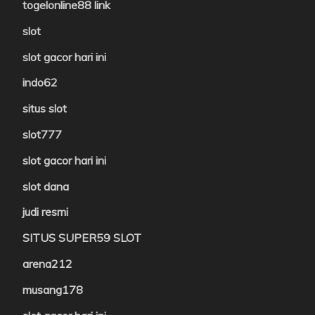
togelonline88 link
slot
slot gacor hari ini
indo62
situs slot
slot777
slot gacor hari ini
slot dana
judi resmi
SITUS SUPER59 SLOT
arena212
musang178