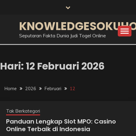
Skip
to
content
KNOWLEDGESOKUH
Seputaran Fakta Dunia Judi Togel Online
Hari:
12 Februari 2026
Home
2026
Februari
12
Tak Berkategori
Panduan Lengkap Slot MPO: Casino
Online Terbaik di Indonesia