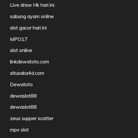
Live draw Hk hari ini
sabung ayam online
slot gacor hari ini
MPO17
slot online
linkdewatoto.com
situsaka4d.com
Dewatoto
dewaslot88
dewaslot88
zeus supper scatter
mpo slot