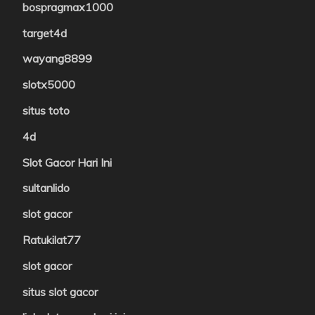
bospragmax1000
target4d
wayang8899
slotx5000
situs toto
4d
Slot Gacor Hari Ini
sultanlido
slot gacor
Ratukilat77
slot gacor
situs slot gacor