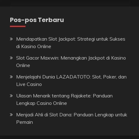
Pos-pos Terbaru
Mendapatkan Slot Jackpot: Strategi untuk Sukses
di Kasino Online
Slot Gacor Maxwin: Menangkan Jackpot di Kasino
Online
Menjelajahi Dunia LAZADATOTO: Slot, Poker, dan
Live Casino
Ulasan Menarik tentang Rajakete: Panduan
Lengkap Casino Online
Menjadi Ahli di Slot Dana: Panduan Lengkap untuk
Pemain