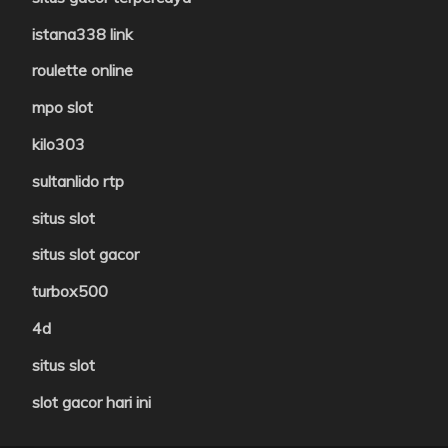
istana338 link
roulette online
mpo slot
kilo303
sultanlido rtp
situs slot
situs slot gacor
turbox500
4d
situs slot
slot gacor hari ini