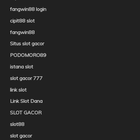
fangwin88 login
cipit88 slot
fangwin88
Situs slot gacor
PODOMORO89
istana slot
slot gacor 777
link slot
Link Slot Dana
SLOT GACOR
slot88
slot gacor