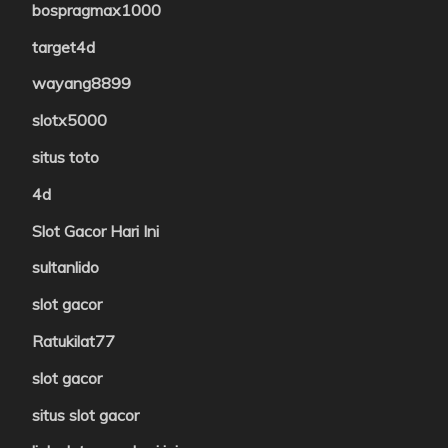
bospragmax1000
target4d
wayang8899
slotx5000
situs toto
4d
Slot Gacor Hari Ini
sultanlido
slot gacor
Ratukilat77
slot gacor
situs slot gacor