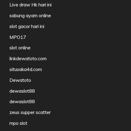
Live draw Hk hari ini
sabung ayam online
slot gacor hari ini
MPO17
slot online
linkdewatoto.com
situsaka4d.com
Dewatoto
dewaslot88
dewaslot88
zeus supper scatter
mpo slot