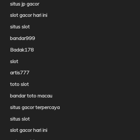
situs jp gacor
slot gacor hari ini
situs slot
bandar999
Badak178
slot
artis777
toto slot
bandar toto macau
situs gacor terpercaya
situs slot
slot gacor hari ini