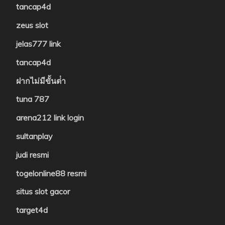
tancap4d
zeus slot
jelas777 link
tancap4d
ฝากไม่มีขั้นต่ํา
tuna 787
arena212 link login
sultanplay
judi resmi
togelonline88 resmi
situs slot gacor
target4d