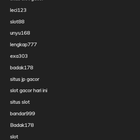
leci123
slot88
unyu168
lengkap777
exa303
badak178
situs jp gacor
slot gacor hari ini
situs slot
bandar999
Badak178
slot