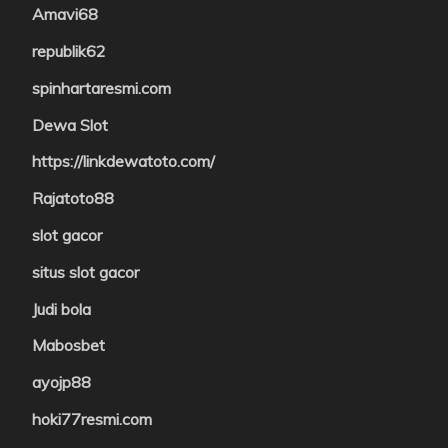
Amavi68
republik62
spinhartaresmi.com
Dewa Slot
https://linkdewatoto.com/
Rajatoto88
slot gacor
situs slot gacor
Judi bola
Mabosbet
ayojp88
hoki77resmi.com