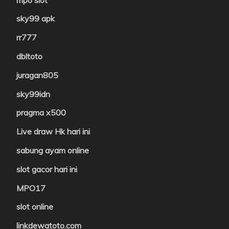
sky99 apk
rr777
dbltoto
juragan805
sky99idn
pragma x500
Live draw Hk hari ini
sabung ayam online
slot gacor hari ini
MPO17
slot online
linkdewatoto.com