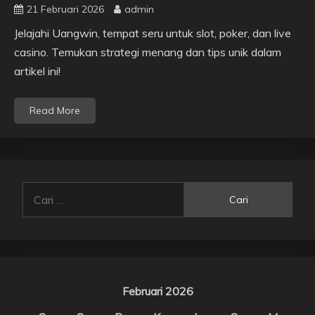
21 Februari 2026
admin
Jelajahi Uangwin, tempat seru untuk slot, poker, dan live
casino. Temukan strategi menang dan tips unik dalam
artikel ini!
Read More
Cari
untuk:
Februari 2026