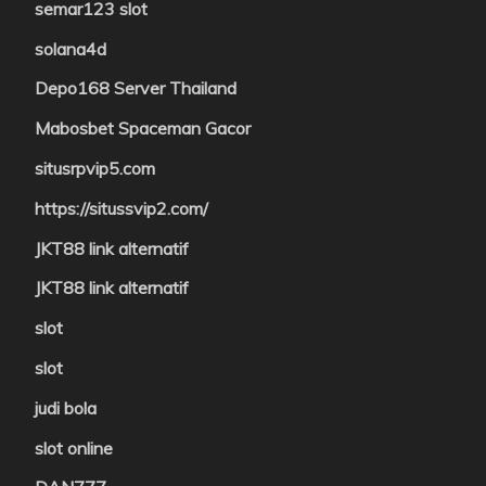
semar123 slot
solana4d
Depo168 Server Thailand
Mabosbet Spaceman Gacor
situsrpvip5.com
https://situssvip2.com/
JKT88 link alternatif
JKT88 link alternatif
slot
slot
judi bola
slot online