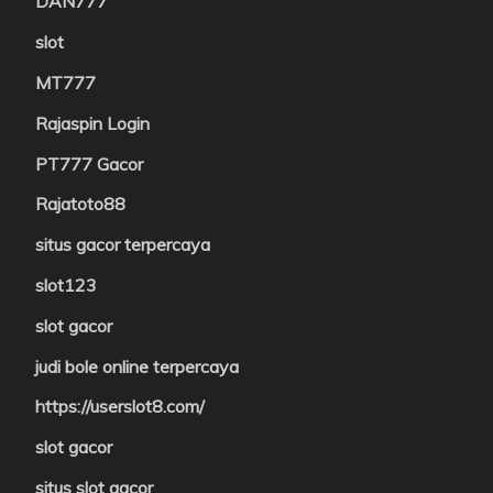
DAN777
slot
MT777
Rajaspin Login
PT777 Gacor
Rajatoto88
situs gacor terpercaya
slot123
slot gacor
judi bole online terpercaya
https://userslot8.com/
slot gacor
situs slot gacor