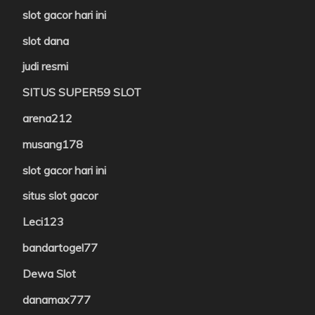
slot gacor hari ini
slot dana
judi resmi
SITUS SUPER59 SLOT
arena212
musang178
slot gacor hari ini
situs slot gacor
Leci123
bandartogel77
Dewa Slot
danamax777