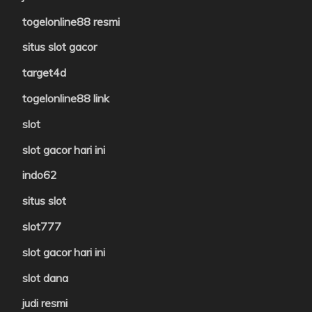
togelonline88 resmi
situs slot gacor
target4d
togelonline88 link
slot
slot gacor hari ini
indo62
situs slot
slot777
slot gacor hari ini
slot dana
judi resmi