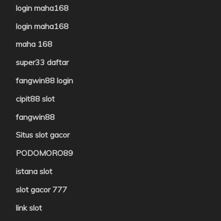
login maha168
login maha168
maha 168
super33 daftar
fangwin88 login
cipit88 slot
fangwin88
Situs slot gacor
PODOMORO89
istana slot
slot gacor 777
link slot