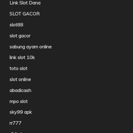
Link Slot Dana
SLOT GACOR
slot88
slot gacor
sabung ayam online
link slot 10k
toto slot
slot online
abadicash
mpo slot
sky99 apk
rr777