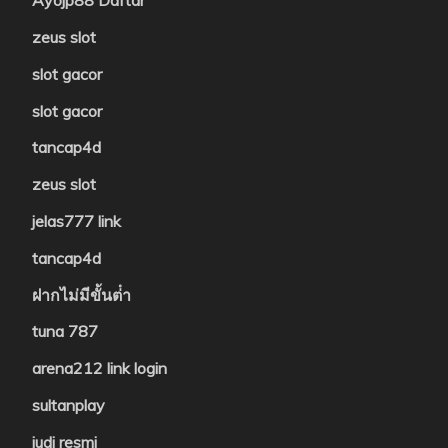
Ayojp88 Daftar
zeus slot
slot gacor
slot gacor
tancap4d
zeus slot
jelas777 link
tancap4d
ฝากไม่มีขั้นต่ํา
tuna 787
arena212 link login
sultanplay
judi resmi