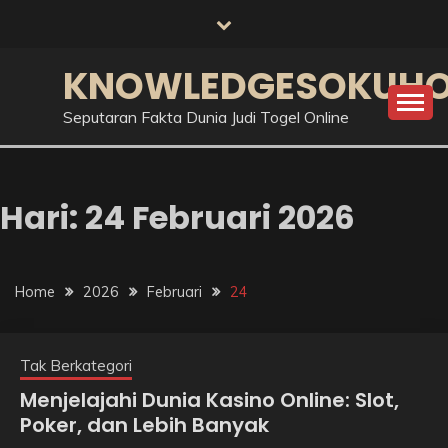
Skip
to
content
KNOWLEDGESOKUH
Seputaran Fakta Dunia Judi Togel Online
Hari:
24 Februari 2026
Home
2026
Februari
24
Tak Berkategori
Menjelajahi Dunia Kasino Online: Slot,
Poker, dan Lebih Banyak