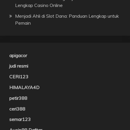
Lengkap Casino Online
Menjadi Ahli di Slot Dana: Panduan Lengkap untuk
Pemain
apigacor
judi resmi
CERI123
HIMALAYA4D
petir388
ceri388
semar123